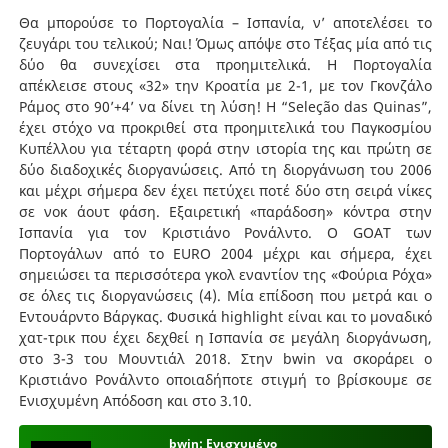
Θα μπορούσε το Πορτογαλία – Ισπανία, ν’ αποτελέσει το
ζευγάρι του τελικού; Ναι! Όμως απόψε στο Τέξας μία από τις
δύο θα συνεχίσει στα προημιτελικά. Η Πορτογαλία
απέκλεισε στους «32» την Κροατία με 2-1, με τον Γκονζάλο
Ράμος στο 90’+4’ να δίνει τη λύση! Η “Seleção das Quinas”,
έχει στόχο να προκριθεί στα προημιτελικά του Παγκοσμίου
Κυπέλλου για τέταρτη φορά στην ιστορία της και πρώτη σε
δύο διαδοχικές διοργανώσεις. Από τη διοργάνωση του 2006
και μέχρι σήμερα δεν έχει πετύχει ποτέ δύο στη σειρά νίκες
σε νοκ άουτ φάση. Εξαιρετική «παράδοση» κόντρα στην
Ισπανία για τον Κριστιάνο Ρονάλντο. Ο GOAT των
Πορτογάλων από το EURO 2004 μέχρι και σήμερα, έχει
σημειώσει τα περισσότερα γκολ εναντίον της «Φούρια Ρόχα»
σε όλες τις διοργανώσεις (4). Μία επίδοση που μετρά και ο
Εντουάρντο Βάργκας. Φυσικά highlight είναι και το μοναδικό
χατ-τρικ που έχει δεχθεί η Ισπανία σε μεγάλη διοργάνωση,
στο 3-3 του Μουντιάλ 2018. Στην bwin να σκοράρει ο
Κριστιάνο Ρονάλντο οποιαδήποτε στιγμή το βρίσκουμε σε
Ενισχυμένη Απόδοση και στο 3.10.
bwin: Ενισχυμένο