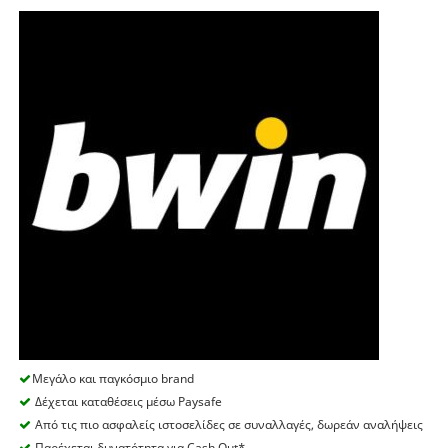
Μεγάλο και παγκόσμιο brand
Δέχεται καταθέσεις μέσω Paysafe
Από τις πιο ασφαλείς ιστοσελίδες σε συναλλαγές, δωρεάν αναλήψεις
Παρέχεται δυνατότητα για Cash Out*