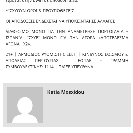
τιμάται στην bwin σε απόδοση 3.30.
*ΙΣΧΥΟΥΝ ΟΡΟΙ & ΠΡΟΫΠΟΘΕΣΕΙΣ
ΟΙ ΑΠΟΔΟΣΕΙΣ ΕΝΔΕΧΕΤΑΙ ΝΑ ΥΠΟΚΕΙΝΤΑΙ ΣΕ ΑΛΛΑΓΕΣ
ΔΙΑΘΕΣΙΜΟ ΜΟΝΟ ΓΙΑ ΤΗΝ ΑΝΑΜΕΤΡΗΣΗ ΠΟΡΤΟΓΑΛΙΑ –
ΙΣΠΑΝΙΑ. ΙΣΧΥΕΙ ΜΟΝΟ ΓΙΑ ΤΗΝ ΑΓΟΡΑ «ΑΠΟΤΕΛΕΣΜΑ
ΑΓΩΝΑ 1Χ2».
21+ | ΑΡΜΟΔΙΟΣ ΡΥΘΜΙΣΤΗΣ ΕΕΕΠ | ΚΙΝΔΥΝΟΣ ΕΘΙΣΜΟΥ &
ΑΠΩΛΕΙΑΣ ΠΕΡΙΟΥΣΙΑΣ | ΕΟΠΑΕ – ΓΡΑΜΜΗ
ΣΥΜΒΟΥΛΕΥΤΙΚΗΣ: 1114 | ΠΑΙΞΕ ΥΠΕΥΘΥΝΑ
Katia Mosxidou