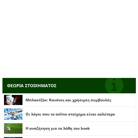
ΘΕΩΡΙΑ ΣΤΟΙΧΗΜΑΤΟΣ
Μπλακτζάκ: Κανόνες και χρήσιμες συμβουλές
Οι λόγοι που το online στοίχημα είναι καλύτερο
Η αναζήτηση για τα λάθη του book