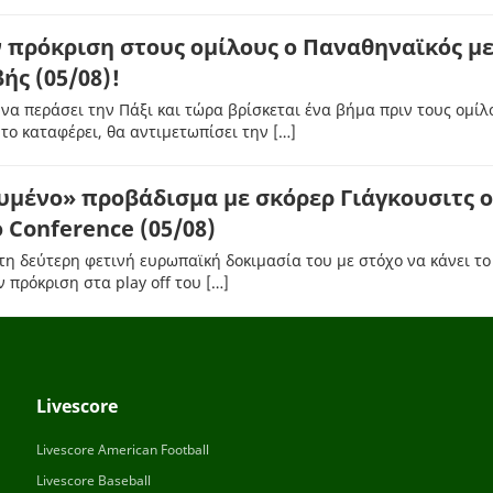
ν πρόκριση στους ομίλους ο Παναθηναϊκός με
ής (05/08)!
α περάσει την Πάξι και τώρα βρίσκεται ένα βήμα πριν τους ομίλ
 το καταφέρει, θα αντιμετωπίσει την […]
χυμένο» προβάδισμα με σκόρερ Γιάγκουσιτς ο
 Conference (05/08)
η δεύτερη φετινή ευρωπαϊκή δοκιμασία του με στόχο να κάνει το
 πρόκριση στα play off του […]
Livescore
Livescore American Football
Livescore Baseball