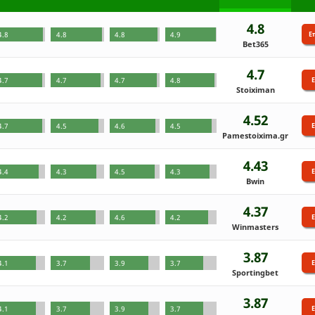
4.8
4.8
4.8
4.8
4.9
Ε
Bet365
4.7
4.7
4.7
4.7
4.8
Stoiximan
4.52
4.7
4.5
4.6
4.5
Pamestoixima.gr
4.43
4.4
4.3
4.5
4.3
Bwin
4.37
4.2
4.2
4.6
4.2
Winmasters
3.87
4.1
3.7
3.9
3.7
Sportingbet
3.87
4.1
3.7
3.9
3.7