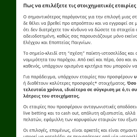
Πως να επιλέξετε τις στοιχηματικές εταιρίες
Ο σημαντικότερος παράγοντας για την επιλογή μιας στ
δε θέλει να βρεθεί προ απροόπτου και να εγγραφεί σε 
ότι δεν διατρέχετε τον κίνδυνο να δώσετε τα στοιχεία 
αδειοδοτημένη, καθώς σας παρουσιάζουμε μόνο εκείνο
Ελέγχου και Εποπτείας Παιγνίων.
Το σημείο-κλειδί στη “σχέση” παίκτη-ιστοσελίδας και
νομιμότητα του παρόχου. Από εκεί και πέρα, όσο και 
καθενός, υπάρχουν ορισμένα κριτήρια που μπορούν να
Για παράδειγμα, υπάρχουν εταιρίες που προσφέρουν
υ
ή διαθέτουν καλύτερες
προσφορές* στοιχήματος
.
Όσο 
τελευταία χρόνια, ιδιαίτερα σε σύγκριση με ό,τι 
λάτρεις του στοιχήματος.
Οι εταιρίες που προσφέρουν ανταγωνιστικές αποδόσεις
live betting
και το cash out, απόλυτη αξιοπιστία, αλλ
πελατών
, εφάμιλλη των κορυφαίων εταιριών του εξωτ
Οι επιλογές, επομένως, είναι αρκετές και είναι σημαντ
μπορεί να καταλήξει σε περισσότερες από μία ιστοσελί