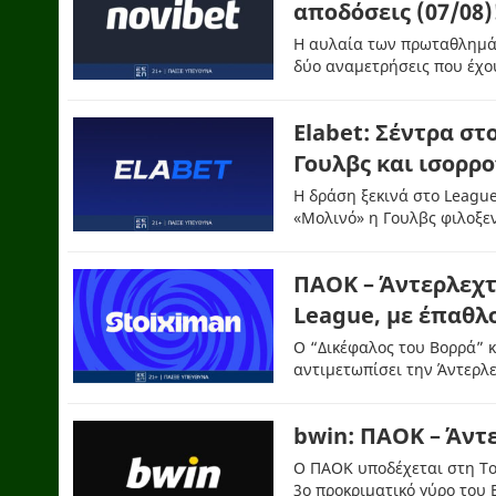
αποδόσεις (07/08)
Η αυλαία των πρωταθλημάτ
δύο αναμετρήσεις που έχου
Elabet: Σέντρα στ
Γουλβς και ισορρο
Η δράση ξεκινά στο League
«Μολινό» η Γουλβς φιλοξεν
ΠΑΟΚ – Άντερλεχτ:
League, με έπαθλο
Ο “Δικέφαλος του Βορρά” κ
αντιμετωπίσει την Άντερλε
bwin: ΠΑΟΚ – Άντε
Ο ΠΑΟΚ υποδέχεται στη Το
3ο προκριματικό γύρο του 