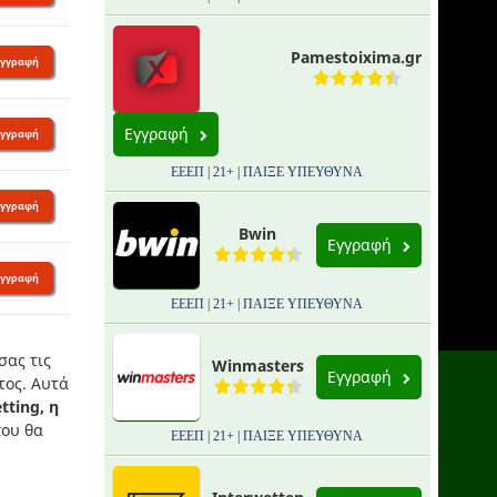
Pamestoixima.gr
Εγγραφή
Εγγραφή
Εγγραφή
ΕΕΕΠ | 21+ | ΠΑΙΞΕ ΥΠΕΥΘΥΝΑ
Εγγραφή
Bwin
Εγγραφή
Εγγραφή
ΕΕΕΠ | 21+ | ΠΑΙΞΕ ΥΠΕΥΘΥΝΑ
σας τις
Winmasters
Εγγραφή
τος. Αυτά
tting, η
που θα
ΕΕΕΠ | 21+ | ΠΑΙΞΕ ΥΠΕΥΘΥΝΑ