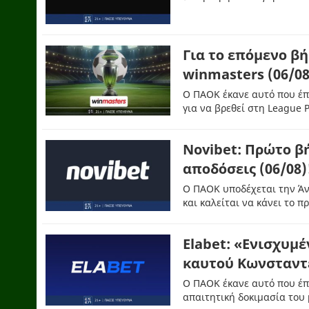
Για το επόμενο βή
winmasters (06/08
Ο ΠΑΟΚ έκανε αυτό που έπρ
για να βρεθεί στη League 
Novibet: Πρώτο β
αποδόσεις (06/08)
Ο ΠΑΟΚ υποδέχεται την Άν
και καλείται να κάνει το π
Elabet: «Ενισχυμέ
καυτού Κωνσταντέ
Ο ΠΑΟΚ έκανε αυτό που έπ
απαιτητική δοκιμασία του 