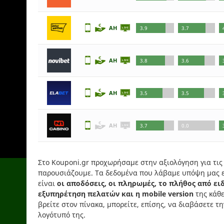
AH
3.9
3.7
LIVE
AH
3.8
3.6
LIVE
AH
3.5
3.5
LIVE
AH
3.7
0.0
LIVE
Στο Kouponi.gr προχωρήσαμε στην αξιολόγηση για τις 
παρουσιάζουμε. Τα δεδομένα που λάβαμε υπόψη μας εί
είναι
οι αποδόσεις, οι
πληρωμές
, το πλήθος από
ει
εξυπηρέτηση πελατών και η mobile version
της κάθε
βρείτε στον πίνακα, μπορείτε, επίσης, να διαβάσετε 
λογότυπό της.