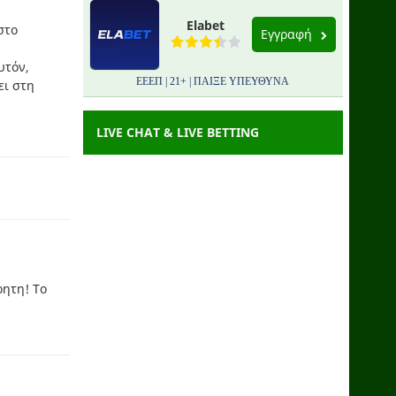
Elabet
στο
Εγγραφή
υτόν,
ΕΕΕΠ | 21+ | ΠΑΙΞΕ ΥΠΕΥΘΥΝΑ
ει στη
LIVE CHAT & LIVE BETTING
ρητη! Το