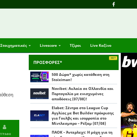
 Στοιχηματικές
Livescore
Τζίροι
Live Καζίνο
ΠΡΟΣΦΟΡΕΣ*
500 Δώρα* χωρίς κατάθεση στη
Stoiximan!
Novibet: Αυλαία σε Ολλανδία και
Πορτογαλία με ενισχυμένες
υπόθεση
αποδόσεις (07/08)!
Elabet: Σέντρα στο League Cup
Αγγλίας με Bet Builder πρόκρισης
για Γουλβς και ισορροπία στο
Μίντλεσμπρο – Ρέξαμ (07/08)
ΠΑΟΚ – Άντερλεχτ: Η μάχη για τη
ΓΓΡΑΦΗ