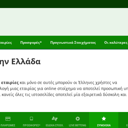
ταιρίες
Προσφορές*
Προγνωστικά Στοιχήματος
Οι καλύτερες
την Ελλάδα
 εταιρίες
και μόνο σε αυτές μπορούν οι Έλληνες χρήστες να
λογή μιας εταιρίας για online στοίχημα να αποτελεί προσωπική 
 κανείς όλες τις ιστοσελίδες αποτελεί μία εξαιρετικά δύσκολη και
ΠΛΗΡΩΜΕΣ
ΠΡΟΣΦΟΡΕΣ*
ΕΙΔΙΚΑ ΣΤΟΙΧ.
LIVE BETTING
ΣΥΝΟΛΙΚΑ
Ε