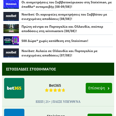
Οι αναμετρήσεις του Σαββατοκύριακου στη Stoiximan, με
έπαθλο* ανταμοιβής (08-09/08)!
Novibet: Oι κορυφαίες αναμετρήσεις του Σαββάτου με
ενισχυμένες αποδόσεις (08/08)!
Πρώτη σέντρα σε Πορτογαλία και Ολλανδία, σούπερ
αποδόσεις στη winmasters (08/08)!
500 Δώρα* χωρίς κατάθεση στη Stoiximan!
Novibet: Αυλαία σε Ολλανδία και Πορτογαλία με
ενισχυμένες αποδόσεις (07/08)!
ΙΣΤΟΣΕΛΙΔΕΣ ΣΤΟΙΧΗΜΑΤΟΣ
Bet365
Επίσκεψη
ΕΕΕΠ | 21+ | ΠΑΙΞΕ ΥΠΕΥΘΥΝΑ