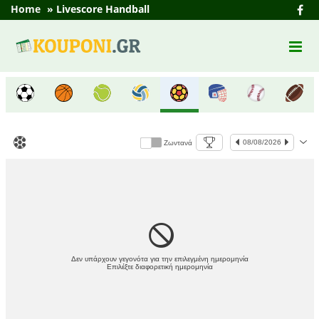
Home
»
Livescore Handball
08/08/2026
Ζωντανά
Ζωντανά
Δεν υπάρχουν γεγονότα για την επιλεγμένη ημερομηνία
Επιλέξτε διαφορετική ημερομηνία