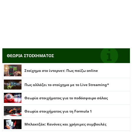
ΘΕΩΡΙΑ ΣΤΟΙΧΗΜΑΤΟΣ
Στοίχημα στο ίντερνετ: Πως παίζω online
Πως αλλάζει το στοίχημα με το Live Streaming*
Θεωρία στοιχήματος για το ποδόσφαιρο σάλας
Θεωρία στοιχήματος για τη Formula 1
Μπλακτζάκ: Κανόνες και χρήσιμες συμβουλές