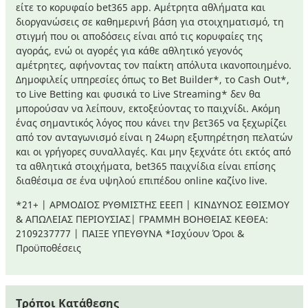
είτε τo κορυφαίο bet365 app. Αμέτρητα αθλήματα και
διοργανώσεις σε καθημερινή βάση για στοιχηματισμό, τη
στιγμή που οι αποδόσεις είναι από τις κορυφαίες της
αγοράς, ενώ οι αγορές για κάθε αθλητικό γεγονός
αμέτρητες, αφήνοντας τον παίκτη απόλυτα ικανοποιημένο.
Δημοφιλείς υπηρεσίες όπως το Bet Builder*, το Cash Out*,
το Live Betting και φυσικά το Live Streaming* δεν θα
μπορούσαν να λείπουν, εκτοξεύοντας το παιχνίδι. Ακόμη
ένας σημαντικός λόγος που κάνει την βετ365 να ξεχωρίζει
από τον ανταγωνισμό είναι η 24ωρη εξυπηρέτηση πελατών
και οι γρήγορες συναλλαγές. Και μην ξεχνάτε ότι εκτός από
τα αθλητικά στοιχήματα, bet365 παιχνίδια είναι επίσης
διαθέσιμα σε ένα υψηλού επιπέδου online καζίνο live.
*​21+ | ΑΡΜΟΔΙΟΣ ΡΥΘΜΙΣΤΗΣ ΕΕΕΠ | ΚΙΝΔΥΝΟΣ ΕΘΙΣΜΟΥ
& ΑΠΩΛΕΙΑΣ ΠΕΡΙΟΥΣΙΑΣ| ΓΡΑΜΜΗ ΒΟΗΘΕΙΑΣ ΚΕΘΕΑ:
2109237777 | ΠΑΙΞΕ ΥΠΕΥΘΥΝΑ *Ισχύουν Όροι &
Προϋποθέσεις
Τρόποι Κατάθεσης