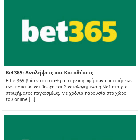
Bet365: Αναλήψεις και Καταθέσεις
Η bet365 βρίσκεται σταθερά στην κορυφή των προτιμήσεων
των παικτών και θεωρείται δικαιολογημένα η Νο1 εταιρία
στοιχήματος παγκοσμίως. Με χρόνια παρουσία στο χώρο
του online […]