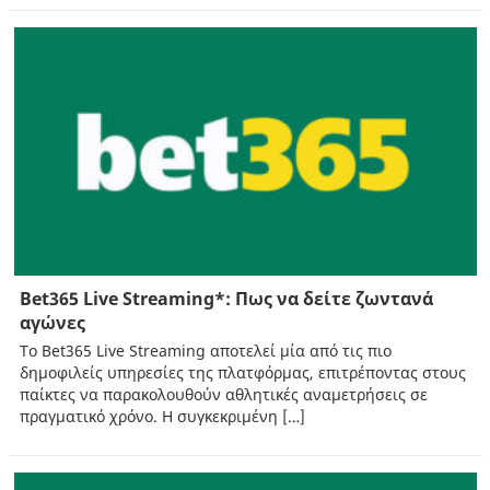
Bet365 Live Streaming*: Πως να δείτε ζωντανά
αγώνες
Tο Bet365 Live Streaming αποτελεί μία από τις πιο
δημοφιλείς υπηρεσίες της πλατφόρμας, επιτρέποντας στους
παίκτες να παρακολουθούν αθλητικές αναμετρήσεις σε
πραγματικό χρόνο. Η συγκεκριμένη […]