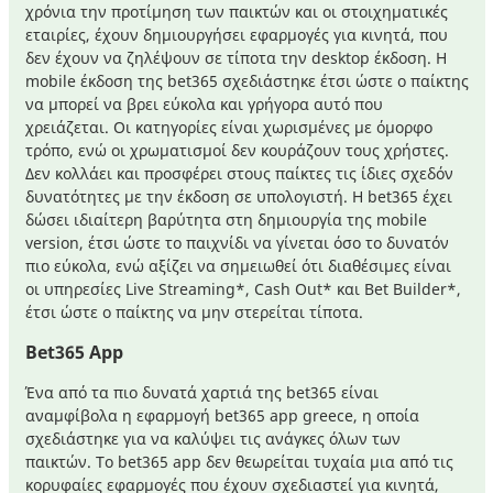
χρόνια την προτίμηση των παικτών και οι στοιχηματικές
εταιρίες, έχουν δημιουργήσει εφαρμογές για κινητά, που
δεν έχουν να ζηλέψουν σε τίποτα την desktop έκδοση. Η
mobile έκδοση της bet365 σχεδιάστηκε έτσι ώστε ο παίκτης
να μπορεί να βρει εύκολα και γρήγορα αυτό που
χρειάζεται. Οι κατηγορίες είναι χωρισμένες με όμορφο
τρόπο, ενώ οι χρωματισμοί δεν κουράζουν τους χρήστες.
Δεν κολλάει και προσφέρει στους παίκτες τις ίδιες σχεδόν
δυνατότητες με την έκδοση σε υπολογιστή. Η bet365 έχει
δώσει ιδιαίτερη βαρύτητα στη δημιουργία της mobile
version, έτσι ώστε το παιχνίδι να γίνεται όσο το δυνατόν
πιο εύκολα, ενώ αξίζει να σημειωθεί ότι διαθέσιμες είναι
οι υπηρεσίες Live Streaming*, Cash Out* και Bet Builder*,
έτσι ώστε ο παίκτης να μην στερείται τίποτα.
Bet365 App
Ένα από τα πιο δυνατά χαρτιά της bet365 είναι
αναμφίβολα η εφαρμογή bet365 app greece, η οποία
σχεδιάστηκε για να καλύψει τις ανάγκες όλων των
παικτών. Το bet365 app δεν θεωρείται τυχαία μια από τις
κορυφαίες εφαρμογές που έχουν σχεδιαστεί για κινητά,