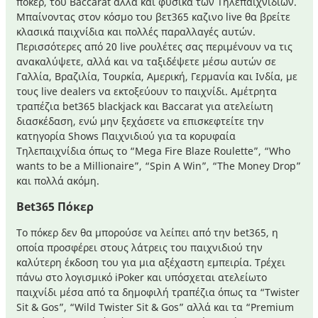
πόκερ, του Baccarat αλλά και φυσικά των Τηλεπαιχνιδιών.
Μπαίνοντας στον κόσμο του βετ365 καζινο live θα βρείτε
κλασικά παιχνίδια και πολλές παραλλαγές αυτών.
Περισσότερες από 20 live ρουλέτες σας περιμένουν να τις
ανακαλύψετε, αλλά και να ταξιδέψετε μέσω αυτών σε
Γαλλία, Βραζιλία, Τουρκία, Αμερική, Γερμανία και Ινδία, με
τους live dealers να εκτοξεύουν το παιχνίδι. Αμέτρητα
τραπέζια bet365 blackjack και Baccarat για ατελείωτη
διασκέδαση, ενώ μην ξεχάσετε να επισκεφτείτε την
κατηγορία Shows Παιχνιδιού για τα κορυφαία
Τηλεπαιχνίδια όπως το “Mega Fire Blaze Roulette”, “Who
wants to be a Millionaire”, “Spin A Win”, “The Money Drop”
και πολλά ακόμη.
Bet365 Πόκερ
Το πόκερ δεν θα μπορούσε να λείπει από την bet365, η
οποία προσφέρει στους λάτρεις του παιχνιδιού την
καλύτερη έκδοση του για μια αξέχαστη εμπειρία. Τρέχει
πάνω στο λογισμικό iPoker και υπόσχεται ατελείωτο
παιχνίδι μέσα από τα δημοφιλή τραπέζια όπως τα “Twister
Sit & Gos”, “Wild Twister Sit & Gos” αλλά και τα “Premium