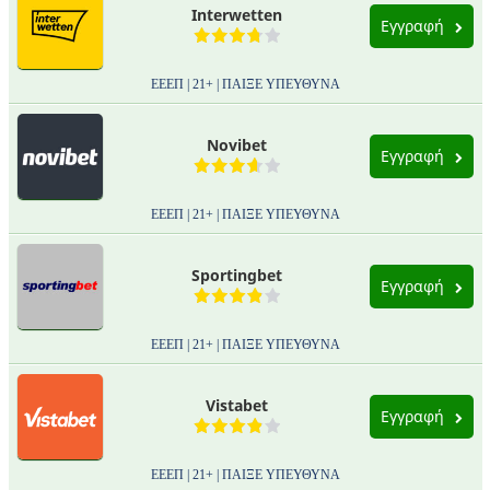
Interwetten
Εγγραφή
ΕΕΕΠ | 21+ | ΠΑΙΞΕ ΥΠΕΥΘΥΝΑ
Novibet
Εγγραφή
ΕΕΕΠ | 21+ | ΠΑΙΞΕ ΥΠΕΥΘΥΝΑ
Sportingbet
Εγγραφή
ΕΕΕΠ | 21+ | ΠΑΙΞΕ ΥΠΕΥΘΥΝΑ
Vistabet
Εγγραφή
ΕΕΕΠ | 21+ | ΠΑΙΞΕ ΥΠΕΥΘΥΝΑ