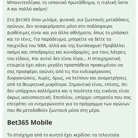
Μπουντεσλίγκα, το ισπανικό πρωτάθλημα, η ιταλική Serie
A και πολλά ακόμη!
Στη βετ365 όταν μιλάμε, φυσικά, για ζωντανές μεταδόσεις
αγώνων, δεν αναφερόμαστε μόνο στο ποδόσφαιρο.
Διαθέσιμες είναι και για άλλα αθλήματα, όπως το μπάσκετ
και το τένις. Για παράδειγμα, μπορείτε να δείτε τα
παιχνίδια του NBA, αλλά και της Euroleague! Προβάλλει
ακόμη και ιπποδρομίες και κυνοδρομίες, για τους λάτρεις
του είδους. Και αυτοί δεν είναι λίγοι… Η στοιχηματική
εταιρεία έχει κάνει μεγάλη προσπάθεια προκειμένου να
σας προσφέρει αγώνες από τις πιο ενδιαφέρουσες
διοργανώσεις. Χωρίς, όμως, να λείπουν και αναμετρήσεις
από τα θεωρητικά μικρότερα. Σημαντικό είναι, επίσης, ότι
δεν υπάρχουν κολλήματα και η ποιότητα της εικόνας είναι
άκρως ικανοποιητική. Επιπλέον, υπάρχει υπηρεσία που σας
επιτρέπει να ενημερώνεστε για το πρόγραμμα των αγώνων
που θα μεταδοθούν ζωντανά μέσα στη μέρα.
Bet365 Mobile
Το στοίχημα από το κινητό έχει κερδίσει τα τελευταία