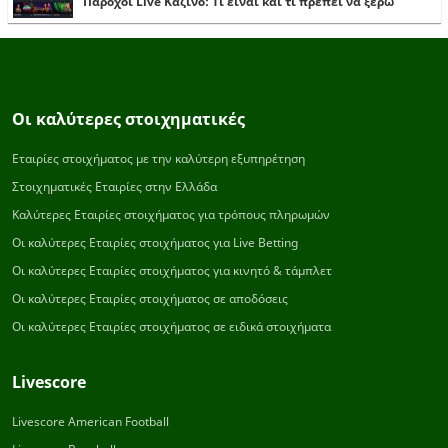
Πάροχοι Live Καζίνο: Τι είναι και τι πρέπει να ξέρω
Οι καλύτερες στοιχηματικές
Εταιρίες στοιχήματος με την καλύτερη εξυπηρέτηση
Στοιχηματικές Εταιρίες στην Ελλάδα
Καλύτερες Εταιρίες στοιχήματος για τρόπους πληρωμών
Οι καλύτερες Εταιρίες στοιχήματος για Live Betting
Οι καλύτερες Εταιρίες στοιχήματος για κινητό & τάμπλετ
Οι καλύτερες Εταιρίες στοιχήματος σε αποδόσεις
Οι καλύτερες Εταιρίες στοιχήματος σε ειδικά στοιχήματα
Livescore
Livescore American Football