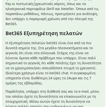
Pay οι πιστωτικές/χρεωστικές κάρτες, όπως και τα
ηλεκτρονικά πορτοφόλια Skrill και Neteller. Όποια από τις
παραπάνω μεθόδους, πάντως, προτιμήσετε για ανάληψη,
δεν υπάρχει η παραμικρή χρέωση από την πλευρά της
Bet365.
Bet365 Εξυπηρέτηση πελατών
Η εξυπηρέτηση πελατών bet365 είναι ένα από τα πιο
δυνατά σημεία της. Στα μεγάλα πλεονεκτήματα και το
γεγονός ότι είναι στα ελληνικά. Στόχος της είναι να
λύνεται άμεσα κάθε πρόβλημα που υπάρχει. Είναι πολύ
σημαντικό το γεγονός ότι κάθε πελάτης έχει τη δυνατότητα
να το χρησιμοποιήσει οποιαδήποτε στιγμή το χρειαστεί.
Ιδιαίτερα χρήσιμο είναι το bet365 chat. Η συγκεκριμένη
υπηρεσία είναι διαθέσιμη 24 ώρες το 24ωρο και τις 7
ημέρες της εβδομάδας.
Παράλληλα, υπάρχει στη διάθεσή σας και το e-mail, μέσω
του οποίου έχετε τη δυνατότητα να επικοινωνείτε με τη
στοιχηματική. Μέσω αυτών έχετε τη δυνατότητα να
λύσετε πολλές απορίες που ενδεχομένως να σας