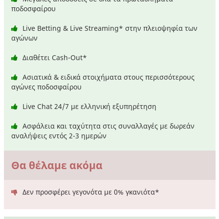
ποδοσφαίρου
Live Betting & Live Streaming* στην πλειοψηφία των
αγώνων
Διαθέτει Cash-Out*
Ασιατικά & ειδικά στοιχήματα στους περισσότερους
αγώνες ποδοσφαίρου
Live Chat 24/7 με ελληνική εξυπηρέτηση
Ασφάλεια και ταχύτητα στις συναλλαγές με δωρεάν
αναλήψεις εντός 2-3 ημερών
Θα θέλαμε ακόμα
Δεν προσφέρει γεγονότα με 0% γκανιότα*