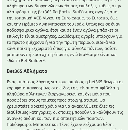
πληθώρα των διοργανώσεων θα σας εκπλήξει, καθώς στην
πλατφόρμα της βετ365 θα βρείτε διαθέσιμες αγορές από
την ισπανική ACB Λίγκα, τη Euroleague, το Eurocup, έως
και την Πρέμιερ Λιγκ Μπάσκετ του Ιράκ. Όπως και σε έναν
ποδοσφαιρικό αγώνα, έτσι και σε έναν αγώνα μπάσκετ οι
επιλογές είναι αμέτρητες. Διαθέσιμες αγορές υπάρχουν για
το πρώτο ημίχρονο ή για την πρώτη περίοδο, ειδικά για
κάθε παίκτη ξεχωριστά όπως για σύνολο πόντων, ασίστ,
ριμπάουντ ή εύστοχα τρίποντα, ενώ διαθέσιμο είναι και
εδώ το Bet Builder*.
Bet365 Αθλήματα
Ένας από τους λόγους για τους οποίους η bet365 θεωρείται
κορυφαία παγκοσμίως στο είδος της, είναι αναμφίβολα η
πληθώρα αθλητικών διοργανώσεων και όχι μόνο που
προσφέρει στους παίκτες προς στοιχηματισμό. Θα
χρειαστείτε αρκετό χρόνο για να ανακαλύψετε όλες τις
διαθέσιμες κατηγορίες, οι οποίες μπορούν να καλύψουν τις
ανάγκες ακόμη και των πιο απαιτητικών παικτών.
Ποδόσφαιρο, Μπάσκετ και Τένις έχουν εξέχουσα θέση,