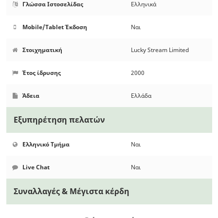
Γλώσσα Ιστοσελίδας
Ελληνικά
Mobile/Tablet Έκδοση
Ναι
Στοιχηματική
Lucky Stream Limited
Έτος ίδρυσης
2000
Άδεια
Ελλάδα
Εξυπηρέτηση πελατών
Ελληνικό Τμήμα
Ναι
Live Chat
Ναι
Συναλλαγές & Μέγιστα κέρδη