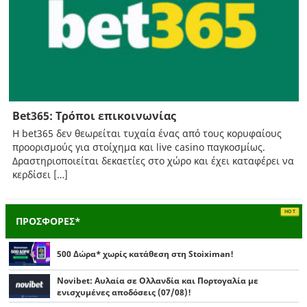
Bet365: Τρόποι επικοινωνίας
Η bet365 δεν θεωρείται τυχαία ένας από τους κορυφαίους
προορισμούς για στοίχημα και live casino παγκοσμίως.
Δραστηριοποιείται δεκαετίες στο χώρο και έχει καταφέρει να
κερδίσει […]
ΠΡΟΣΦΟΡΕΣ*
500 Δώρα* χωρίς κατάθεση στη Stoiximan!
Novibet: Αυλαία σε Ολλανδία και Πορτογαλία με
ενισχυμένες αποδόσεις (07/08)!