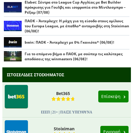
Elabet: Σέντρα στο League Cup Αγγλίας με Bet Builder
πρόκρισης για Γουλβς και ισορροπία στο Μίντλεσμπρο –
Ρέξαμ (07/08)
ΠΑΟΚ – Άντερλεχτ: Η μάχη για τη είσοδο στους ομίλους
του Europa League, με έπαθλο* ανταμοιβής στη Stoiximan
(06/08)!
bwin: ΠΑΟΚ – Άντερλεχτ με 0% Γκανιότα* (06/08)!
Για το επόμενο βήμα ο ΠΑΟΚ, με σούπερ τις καλύτερες
αποδόσεις της winmasters (06/08)!
ΙΣΤΟΣΕΛΙΔΕΣ ΣΤΟΙΧΗΜΑΤΟΣ
Bet365
Επίσκεψη
ΕΕΕΠ | 21+ | ΠΑΙΞΕ ΥΠΕΥΘΥΝΑ
Stoiximan
Εγγραφή