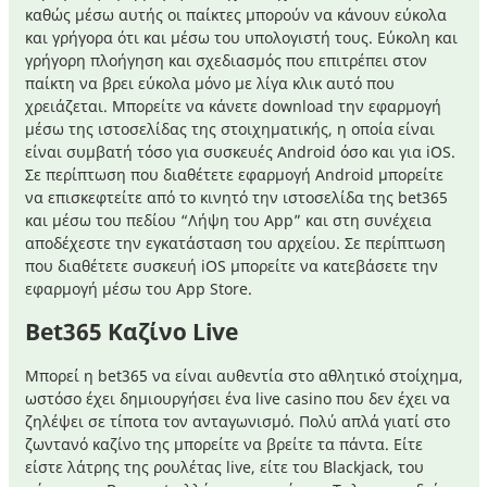
καθώς μέσω αυτής οι παίκτες μπορούν να κάνουν εύκολα
και γρήγορα ότι και μέσω του υπολογιστή τους. Εύκολη και
γρήγορη πλοήγηση και σχεδιασμός που επιτρέπει στον
παίκτη να βρει εύκολα μόνο με λίγα κλικ αυτό που
χρειάζεται. Μπορείτε να κάνετε download την εφαρμογή
μέσω της ιστοσελίδας της στοιχηματικής, η οποία είναι
είναι συμβατή τόσο για συσκευές Android όσο και για iOS.
Σε περίπτωση που διαθέτετε εφαρμογή Android μπορείτε
να επισκεφτείτε από το κινητό την ιστοσελίδα της bet365
και μέσω του πεδίου “Λήψη του App” και στη συνέχεια
αποδέχεστε την εγκατάσταση του αρχείου. Σε περίπτωση
που διαθέτετε συσκευή iOS μπορείτε να κατεβάσετε την
εφαρμογή μέσω του App Store.
Bet365 Καζίνο Live
Μπορεί η bet365 να είναι αυθεντία στο αθλητικό στοίχημα,
ωστόσο έχει δημιουργήσει ένα live casino που δεν έχει να
ζηλέψει σε τίποτα τον ανταγωνισμό. Πολύ απλά γιατί στο
ζωντανό καζίνο της μπορείτε να βρείτε τα πάντα. Είτε
είστε λάτρης της ρουλέτας live, είτε του Blackjack, του