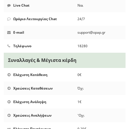
Live Chat
Ναι
Ωράριο Λειτουργίας Chat
24/7
E-mail
support@opap.gr
Τηλέφωνο
18280
Συναλλαγές & Μέγιστα κέρδη
Ελάχιστη Κατάθεση
0€
Χρεώσεις Καταθέσεων
Όχι
Ελάχιστη Ανάληψη
1€
Χρεώσεις Αναλήψεων
'Οχι
Ελάχιστο Ποντάρισμα
0.25€