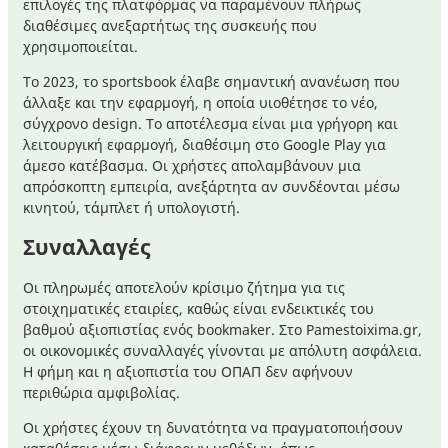
επιλογές της πλατφόρμας να παραμένουν πλήρως
διαθέσιμες ανεξαρτήτως της συσκευής που
χρησιμοποιείται.
Το 2023, το sportsbook έλαβε σημαντική ανανέωση που
άλλαξε και την εφαρμογή, η οποία υιοθέτησε το νέο,
σύγχρονο design. Το αποτέλεσμα είναι μια γρήγορη και
λειτουργική εφαρμογή, διαθέσιμη στο Google Play για
άμεσο κατέβασμα. Οι χρήστες απολαμβάνουν μια
απρόσκοπτη εμπειρία, ανεξάρτητα αν συνδέονται μέσω
κινητού, τάμπλετ ή υπολογιστή.
Συναλλαγές
Οι πληρωμές αποτελούν κρίσιμο ζήτημα για τις
στοιχηματικές εταιρίες, καθώς είναι ενδεικτικές του
βαθμού αξιοπιστίας ενός bookmaker. Στο Pamestoixima.gr,
οι οικονομικές συναλλαγές γίνονται με απόλυτη ασφάλεια.
Η φήμη και η αξιοπιστία του ΟΠΑΠ δεν αφήνουν
περιθώρια αμφιβολίας.
Οι χρήστες έχουν τη δυνατότητα να πραγματοποιήσουν