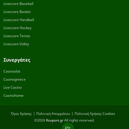
Livescore Baseball
Livescore Basket
Livescore Handball
Livescore Hockey
Livescore Tennis
Livescore Volley
Συνεργάτες
Casinoslot
Casinogreece
Live Casino
Casinohome
Όροι Χρήσης
Πολιτική Απορρήτου
Πολιτική Χρήσης Cookies
©2026
Kouponi.gr
All rights reserved.
21+