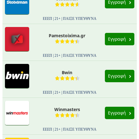
Εγγραφή
ΕΕΕΠ | 21+ | ΠΑΙΞΕ ΥΠΕΥΘΥΝΑ
Pamestoixima.gr
Εγγραφή
ΕΕΕΠ | 21+ | ΠΑΙΞΕ ΥΠΕΥΘΥΝΑ
Bwin
Εγγραφή
ΕΕΕΠ | 21+ | ΠΑΙΞΕ ΥΠΕΥΘΥΝΑ
Winmasters
Εγγραφή
ΕΕΕΠ | 21+ | ΠΑΙΞΕ ΥΠΕΥΘΥΝΑ