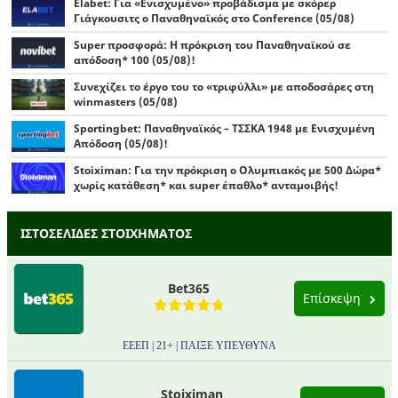
Elabet: Για «Ενισχυμένο» προβάδισμα με σκόρερ
Γιάγκουσιτς ο Παναθηναϊκός στο Conference (05/08)
Super προσφορά: Η πρόκριση του Παναθηναϊκού σε
απόδοση* 100 (05/08)!
Συνεχίζει το έργο του το «τριφύλλι» με αποδοσάρες στη
winmasters (05/08)
Sportingbet: Παναθηναϊκός – ΤΣΣΚΑ 1948 με Ενισχυμένη
Απόδοση (05/08)!
Stoiximan: Για την πρόκριση ο Ολυμπιακός με 500 Δώρα*
χωρίς κατάθεση* και super έπαθλο* ανταμοιβής!
ΙΣΤΟΣΕΛΙΔΕΣ ΣΤΟΙΧΗΜΑΤΟΣ
Bet365
Επίσκεψη
ΕΕΕΠ | 21+ | ΠΑΙΞΕ ΥΠΕΥΘΥΝΑ
Stoiximan