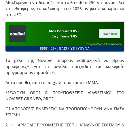
ΜακΓκρέγκορ να δεσπόζει και το Freedom 250 να μονοπωλεί
το ενδιαφέρον, το καλοκαίρι του 2026 ανήκει δικαιωματικά
στο UFC.
Alex Pereira 1.85 –
Παίξε Νόμιμα
Ciryl Gane 1.85
*Ισχύουν Όροι & Προϋποθέσεις
ΕΕΕΠ | 21+ | ΠΑΙΞΕ ΥΠΕΥΘΥΝΑ
Τα μέλη της Novibet μπορούν καθημερινά να βρουν
προσφορές* για τα μεγάλα παιχνίδια και κορυφαίο
πρόγραμμα ανταμοιβής*.
Αυτό που θες από το παιχνίδι σου και στο MMA.
*ΙΣΧΥΟΥΝ ΟΡΟΙ & ΠΡΟΫΠΟΘΕΣΕΙΣ ΔΙΑΘΕΣΙΜΟΙ ΣΤΟ
NOVIBET.GR/INFO/OROI
ΟΙ ΑΠΟΔΟΣΕΙΣ ΕΝΔΕΧΕΤΑΙ ΝΑ ΤΡΟΠΟΠΟΙΗΘΟΥΝ ΑΝΑ ΠΑΣΑ
ΣΤΙΓΜΗ
21+ | ΑΡΜΟΔΙΟΣ ΡΥΘΜΙΣΤΗΣ ΕΕΕΠ | ΚΙΝΔΥΝΟΣ ΕΘΙΣΜΟΥ &