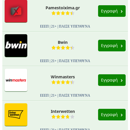
Pamestoixima.gr
Εγγραφή
ΕΕΕΠ | 21+ | ΠΑΙΞΕ ΥΠΕΥΘΥΝΑ
Bwin
Εγγραφή
ΕΕΕΠ | 21+ | ΠΑΙΞΕ ΥΠΕΥΘΥΝΑ
Winmasters
Εγγραφή
ΕΕΕΠ | 21+ | ΠΑΙΞΕ ΥΠΕΥΘΥΝΑ
Interwetten
Εγγραφή
ΕΕΕΠ | 21+ | ΠΑΙΞΕ ΥΠΕΥΘΥΝΑ