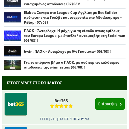
ενισχυμένες αποδόσεις (07/08)!
Elabet: Σέντρα στο League Cup Αγγλίας με Bet Builder
πρόκρισης για Γουλβς και ισορροπία στο Μίντλεσμπρο –
Ρέξαμ (07/08)
ΠΑΟΚ – Άντερλεχτ: Η μάχη για τη είσοδο στους ομίλους
του Europa League, με έπαθλο* ανταμοιβής στη Stoiximan
(06/08)!
bwin: ΠΑΟΚ – Άντερλεχτ με 0% Γκανιότα* (06/08)!
Για το επόμενο βήμα ο ΠΑΟΚ, με σούπερ τις καλύτερες
αποδόσεις της winmasters (06/08)!
ΙΣΤΟΣΕΛΙΔΕΣ ΣΤΟΙΧΗΜΑΤΟΣ
Bet365
Επίσκεψη
ΕΕΕΠ | 21+ | ΠΑΙΞΕ ΥΠΕΥΘΥΝΑ