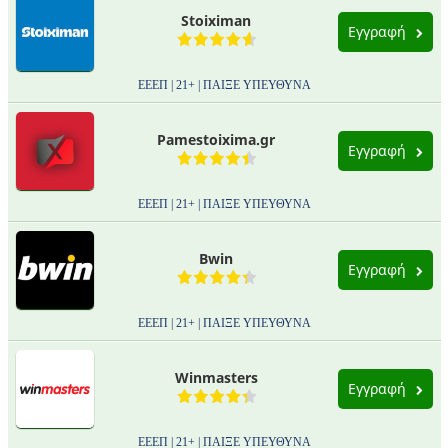
Stoiximan
Εγγραφή
ΕΕΕΠ | 21+ | ΠΑΙΞΕ ΥΠΕΥΘΥΝΑ
Pamestoixima.gr
Εγγραφή
ΕΕΕΠ | 21+ | ΠΑΙΞΕ ΥΠΕΥΘΥΝΑ
Bwin
Εγγραφή
ΕΕΕΠ | 21+ | ΠΑΙΞΕ ΥΠΕΥΘΥΝΑ
Winmasters
Εγγραφή
ΕΕΕΠ | 21+ | ΠΑΙΞΕ ΥΠΕΥΘΥΝΑ