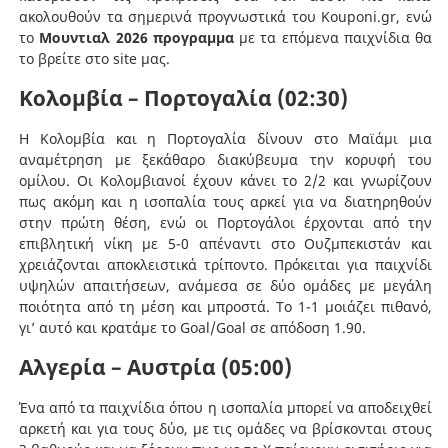
ακολουθούν τα σημερινά προγνωστικά του Kouponi.gr, ενώ
το
Μουντιαλ 2026 προγραμμα
με τα επόμενα παιχνίδια θα
το βρείτε στο site μας.
Κολομβία – Πορτογαλία (02:30)
Η Κολομβία και η Πορτογαλία δίνουν στο Μαϊάμι μια
αναμέτρηση με ξεκάθαρο διακύβευμα την κορυφή του
ομίλου. Οι Κολομβιανοί έχουν κάνει το 2/2 και γνωρίζουν
πως ακόμη και η ισοπαλία τους αρκεί για να διατηρηθούν
στην πρώτη θέση, ενώ οι Πορτογάλοι έρχονται από την
επιβλητική νίκη με 5-0 απέναντι στο Ουζμπεκιστάν και
χρειάζονται αποκλειστικά τρίποντο. Πρόκειται για παιχνίδι
υψηλών απαιτήσεων, ανάμεσα σε δύο ομάδες με μεγάλη
ποιότητα από τη μέση και μπροστά. Το 1-1 μοιάζει πιθανό,
γι’ αυτό και κρατάμε το Goal/Goal σε απόδοση 1.90.
Αλγερία – Αυστρία (05:00)
Ένα από τα παιχνίδια όπου η ισοπαλία μπορεί να αποδειχθεί
αρκετή και για τους δύο, με τις ομάδες να βρίσκονται στους