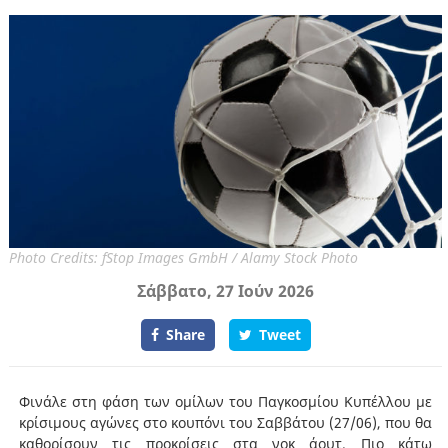
Photo Credits: fStop Images GmbH / Alamy Stock Photo
Σάββατο, 27 Ιούν 2026
Share
Tweet
Φινάλε στη φάση των ομίλων του Παγκοσμίου Κυπέλλου με
κρίσιμους αγώνες στο κουπόνι του Σαββάτου (27/06), που θα
καθορίσουν τις προκρίσεις στα νοκ άουτ. Πιο κάτω