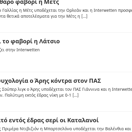
άθαρο φαβορί η Μετς
υ Γαλλίας η Μέτς υποδέχεται την Ορλεάν και η Interwetten προσφ
τα θετικά αποτελέσματα για την Μέτς η […]
ι το φαβορί η Λάτσιο
ζει στην Interwetten
ψυχολογία ο Άρης κόντρα στον ΠΑΣ
ς Σούπερ λιγκ ο Άρης υποδέχεται τον ΠΑΣ Γιάννινα και η Interwett
. Πολύτιμη εκτός έδρας νίκη με 0-1 […]
τό εντός έδρας σερί οι Καταλανοί
ς Πριμέρα Ντιβιζιόν η Μπαρτσελόνα υποδέχεται την Βαλένθια και