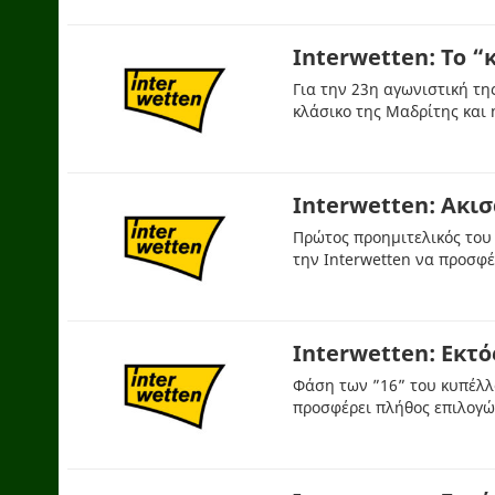
Interwetten: Το “
Για την 23η αγωνιστική τη
κλάσικο της Μαδρίτης και 
Interwetten: Ακι
Πρώτος προημιτελικός του
την Interwetten να προσφέ
Interwetten: Εκτό
Φάση των ”16” του κυπέλλο
προσφέρει πλήθος επιλογών