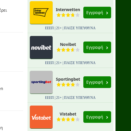
Interwetten
έρει
Εγγραφή
ΕΕΕΠ | 21+ | ΠΑΙΞΕ ΥΠΕΥΘΥΝΑ
Novibet
Εγγραφή
ΕΕΕΠ | 21+ | ΠΑΙΞΕ ΥΠΕΥΘΥΝΑ
Sportingbet
Εγγραφή
en
ΕΕΕΠ | 21+ | ΠΑΙΞΕ ΥΠΕΥΘΥΝΑ
Vistabet
Εγγραφή
 η