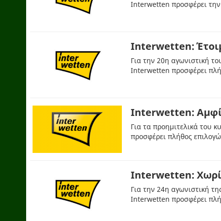
Interwetten προσφέρει τη
Interwetten: Έτοι
Για την 20η αγωνιστική το
Interwetten προσφέρει πλή
Interwetten: Αμφ
Για τα προημιτελικά του κ
προσφέρει πλήθος επιλογών
Interwetten: Χωρί
Για την 24η αγωνιστική τη
Interwetten προσφέρει πλή