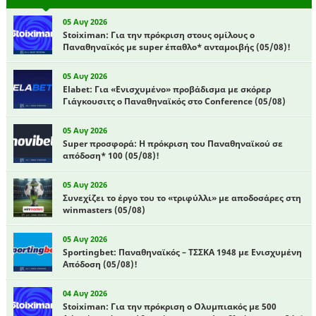
05 Αυγ 2026
Stoiximan: Για την πρόκριση στους ομίλους ο
Παναθηναϊκός με super έπαθλο* ανταμοιβής (05/08)!
05 Αυγ 2026
Elabet: Για «Ενισχυμένο» προβάδισμα με σκόρερ
Γιάγκουσιτς ο Παναθηναϊκός στο Conference (05/08)
05 Αυγ 2026
Super προσφορά: Η πρόκριση του Παναθηναϊκού σε
απόδοση* 100 (05/08)!
05 Αυγ 2026
Συνεχίζει το έργο του το «τριφύλλι» με αποδοσάρες στη
winmasters (05/08)
05 Αυγ 2026
Sportingbet: Παναθηναϊκός – ΤΣΣΚΑ 1948 με Ενισχυμένη
Απόδοση (05/08)!
04 Αυγ 2026
Stoiximan: Για την πρόκριση ο Ολυμπιακός με 500