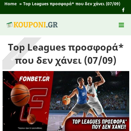
Home
»
Top Leagues προσφορά* που δεν χάνει (07/09)
Top Leagues προσφορά*
που δεν χάνει (07/09)