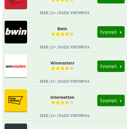
ΕΕΕΠ | 21+ | ΠΑΙΞΕ ΥΠΕΥΘΥΝΑ
Bwin
Εγγραφή
ΕΕΕΠ | 21+ | ΠΑΙΞΕ ΥΠΕΥΘΥΝΑ
Winmasters
Εγγραφή
ΕΕΕΠ | 21+ | ΠΑΙΞΕ ΥΠΕΥΘΥΝΑ
Interwetten
Εγγραφή
ΕΕΕΠ | 21+ | ΠΑΙΞΕ ΥΠΕΥΘΥΝΑ