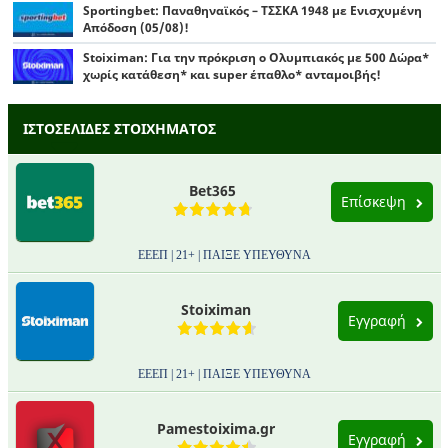
Sportingbet: Παναθηναϊκός – ΤΣΣΚΑ 1948 με Ενισχυμένη
Απόδοση (05/08)!
Stoiximan: Για την πρόκριση ο Ολυμπιακός με 500 Δώρα*
χωρίς κατάθεση* και super έπαθλο* ανταμοιβής!
ΙΣΤΟΣΕΛΙΔΕΣ ΣΤΟΙΧΗΜΑΤΟΣ
Bet365
Επίσκεψη
ΕΕΕΠ | 21+ | ΠΑΙΞΕ ΥΠΕΥΘΥΝΑ
Stoiximan
Εγγραφή
ΕΕΕΠ | 21+ | ΠΑΙΞΕ ΥΠΕΥΘΥΝΑ
Pamestoixima.gr
Εγγραφή