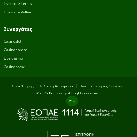
Livescore Tennis
Livescore Volley
Συνεργάτες
Casinoslot
Casinogreece
Live Casino
Casinohome
Όροι Χρήσης
Πολιτική Απορρήτου
Πολιτική Χρήσης Cookies
©2026
Kouponi.gr
All rights reserved.
21+