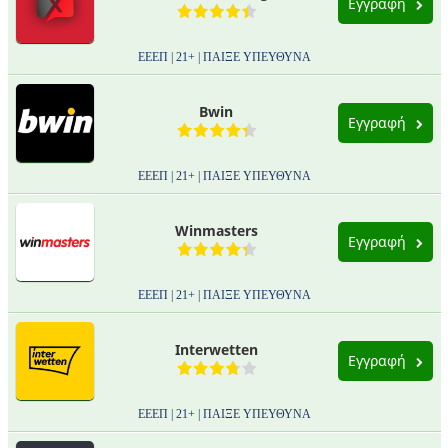
Εγγραφή
ΕΕΕΠ | 21+ | ΠΑΙΞΕ ΥΠΕΥΘΥΝΑ
Bwin
Εγγραφή
ΕΕΕΠ | 21+ | ΠΑΙΞΕ ΥΠΕΥΘΥΝΑ
Winmasters
Εγγραφή
ΕΕΕΠ | 21+ | ΠΑΙΞΕ ΥΠΕΥΘΥΝΑ
Interwetten
Εγγραφή
ΕΕΕΠ | 21+ | ΠΑΙΞΕ ΥΠΕΥΘΥΝΑ