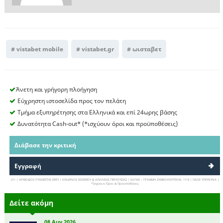
vistabet mobile
vistabet.gr
ωισταβετ
Άνετη και γρήγορη πλοήγηση
Εύχρηστη ιστοσελίδα προς τον πελάτη
Τμήμα εξυπηρέτησης στα Ελληνικά και επί 24ωρης βάσης
Δυνατότητα Cash-out* (*ισχύουν όροι και προϋποθέσεις)
Διάβασε την κριτική
Εγγραφή
21+ | ΑΡΜΟΔΙΟΣ ΡΥΘΜΙΣΤΗΣ ΕΕΕΠ | ΚΙΝΔΥΝΟΣ ΕΘΙΣΜΟΥ & ΑΠΩΛΕΙΑΣ ΠΕΡΙΟΥΣΙΑΣ | ΕΟΠΑΕ – ΓΡΑΜΜΗ ΣΥΜΒΟΥΛΕΥΤΙΚΗΣ: 1114 | ΠΑΙΞΕ ΥΠΕΥΘΥΝΑ |
*Ισχύουν Όροι & Προϋποθέσεις
Δείτε ακόμη
08 Αυγ 2026