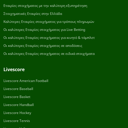
Εταιρίες στοιχήματος με την καλύτερη εξυπηρέτηση
Στοιχηματικές Εταιρίες στην Ελλάδα
Καλύτερες Εταιρίες στοιχήματος για τρόπους πληρωμών
Οι καλύτερες Εταιρίες στοιχήματος για Live Betting
Οι καλύτερες Εταιρίες στοιχήματος για κινητό & τάμπλετ
Οι καλύτερες Εταιρίες στοιχήματος σε αποδόσεις
Οι καλύτερες Εταιρίες στοιχήματος σε ειδικά στοιχήματα
Livescore
Livescore American Football
Livescore Baseball
Livescore Basket
Livescore Handball
Livescore Hockey
Livescore Tennis