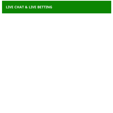
LIVE CHAT & LIVE BETTING