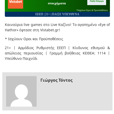
Παίξε Νόμιμα
στοιχήματα
*Ισχύουν Όροι & Προϋποθέσεις
ΕΕΕΠ | 21+ | ΠΑΙΞΕ ΥΠΕΥΘΥΝΑ
Καινούρια live games στο Live Καζίνο! Το αγαπημένο «Eye of
Hathor» έφτασε στη Vistabet.gr!
* Ισχύουν Οροι και Προϋποθέσεις
21+ | Αρμόδιος Ρυθμιστής ΕΕΕΠ | Κίνδυνος εθισμού &
απώλειας περιουσίας | Γραμμή βοήθειας ΚΕΘΕΑ: 1114 |
Υπεύθυνο Παιχνίδι
Γιώργος Τόντος