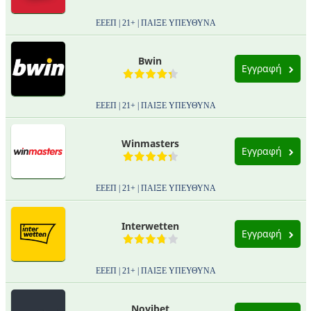
ΕΕΕΠ | 21+ | ΠΑΙΞΕ ΥΠΕΥΘΥΝΑ
Bwin
Εγγραφή
ΕΕΕΠ | 21+ | ΠΑΙΞΕ ΥΠΕΥΘΥΝΑ
Winmasters
Εγγραφή
ΕΕΕΠ | 21+ | ΠΑΙΞΕ ΥΠΕΥΘΥΝΑ
Interwetten
Εγγραφή
ΕΕΕΠ | 21+ | ΠΑΙΞΕ ΥΠΕΥΘΥΝΑ
Novibet