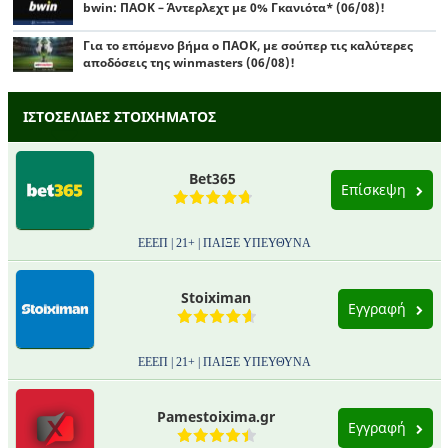
bwin: ΠΑΟΚ – Άντερλεχτ με 0% Γκανιότα* (06/08)!
Για το επόμενο βήμα ο ΠΑΟΚ, με σούπερ τις καλύτερες
αποδόσεις της winmasters (06/08)!
ΙΣΤΟΣΕΛΙΔΕΣ ΣΤΟΙΧΗΜΑΤΟΣ
Bet365
Επίσκεψη
ΕΕΕΠ | 21+ | ΠΑΙΞΕ ΥΠΕΥΘΥΝΑ
Stoiximan
Εγγραφή
ΕΕΕΠ | 21+ | ΠΑΙΞΕ ΥΠΕΥΘΥΝΑ
Pamestoixima.gr
Εγγραφή