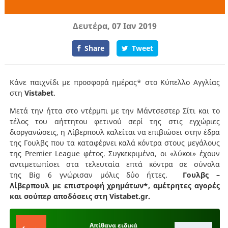
Δευτέρα, 07 Ιαν 2019
Share
Tweet
Κάνε παιχνίδι με προσφορά ημέρας* στο Κύπελλο Αγγλίας
στη
Vistabet
.
Μετά την ήττα στο ντέρμπι με την Μάντσεστερ Σίτι και το
τέλος του αήττητου φετινού σερί της στις εγχώριες
διοργανώσεις, η Λίβερπουλ καλείται να επιβιώσει στην έδρα
της Γουλβς που τα καταφέρνει καλά κόντρα στους μεγάλους
της Premier League φέτος. Συγκεκριμένα, οι «λύκοι» έχουν
αντιμετωπίσει στα τελευταία επτά κόντρα σε σύνολα
της Big 6 γνώρισαν μόλις δύο ήττες.
Γουλβς –
Λίβερπουλ με επιστροφή χρημάτων*, αμέτρητες αγορές
και σούπερ αποδόσεις στη Vistabet.gr.
Απίθανα ειδικά