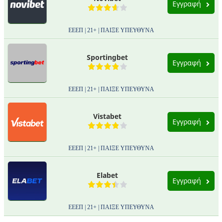
Εγγραφή
ΕΕΕΠ | 21+ | ΠΑΙΞΕ ΥΠΕΥΘΥΝΑ
Sportingbet
Εγγραφή
ΕΕΕΠ | 21+ | ΠΑΙΞΕ ΥΠΕΥΘΥΝΑ
Vistabet
Εγγραφή
ΕΕΕΠ | 21+ | ΠΑΙΞΕ ΥΠΕΥΘΥΝΑ
Elabet
Εγγραφή
ΕΕΕΠ | 21+ | ΠΑΙΞΕ ΥΠΕΥΘΥΝΑ