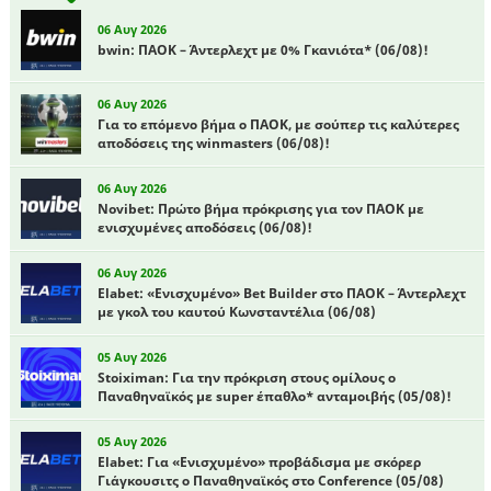
06 Αυγ 2026
bwin: ΠΑΟΚ – Άντερλεχτ με 0% Γκανιότα* (06/08)!
06 Αυγ 2026
Για το επόμενο βήμα ο ΠΑΟΚ, με σούπερ τις καλύτερες
αποδόσεις της winmasters (06/08)!
06 Αυγ 2026
Novibet: Πρώτο βήμα πρόκρισης για τον ΠΑΟΚ με
ενισχυμένες αποδόσεις (06/08)!
06 Αυγ 2026
Elabet: «Ενισχυμένο» Bet Builder στο ΠΑΟΚ – Άντερλεχτ
με γκολ του καυτού Κωνσταντέλια (06/08)
05 Αυγ 2026
Stoiximan: Για την πρόκριση στους ομίλους ο
Παναθηναϊκός με super έπαθλο* ανταμοιβής (05/08)!
05 Αυγ 2026
Elabet: Για «Ενισχυμένο» προβάδισμα με σκόρερ
Γιάγκουσιτς ο Παναθηναϊκός στο Conference (05/08)