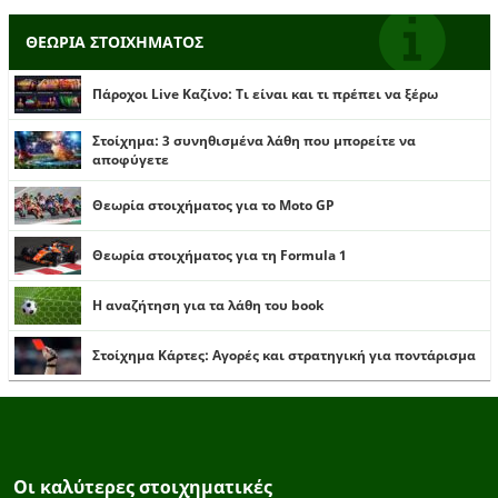
ΘΕΩΡΙΑ ΣΤΟΙΧΗΜΑΤΟΣ
Πάροχοι Live Καζίνο: Τι είναι και τι πρέπει να ξέρω
Στοίχημα: 3 συνηθισμένα λάθη που μπορείτε να
αποφύγετε
Θεωρία στοιχήματος για το Moto GP
Θεωρία στοιχήματος για τη Formula 1
Η αναζήτηση για τα λάθη του book
Στοίχημα Κάρτες: Αγορές και στρατηγική για ποντάρισμα
Οι καλύτερες στοιχηματικές