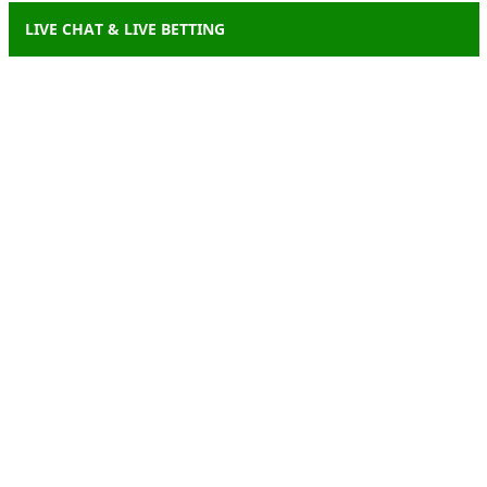
LIVE CHAT & LIVE BETTING