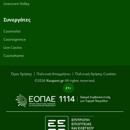
Livescore Volley
Συνεργάτες
Casinoslot
Casinogreece
Live Casino
Casinohome
Όροι Χρήσης
Πολιτική Απορρήτου
Πολιτική Χρήσης Cookies
©2026
Kouponi.gr
All rights reserved.
21+