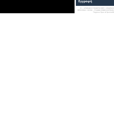
Εγγραφή
21+ | ΑΡΜΟΔΙΟΣ ΡΥΘΜΙΣΤΗΣ ΕΕΕΠ | ΚΙΝΔΥΝΟ
ΠΕΡΙΟΥΣΙΑΣ | ΕΟΠΑΕ – ΓΡΑΜΜΗ ΣΥΜΒΟΥΛΕΥΤΙΚΗΣ: 
*Ισχύουν Όροι & Προϋποθέ