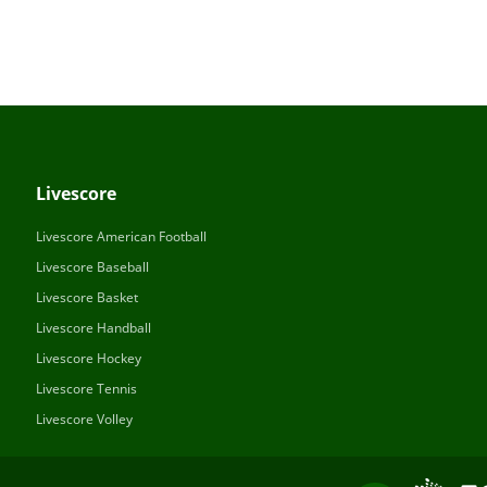
Livescore
Livescore American Football
Livescore Baseball
Livescore Basket
Livescore Handball
Livescore Hockey
Livescore Tennis
Livescore Volley