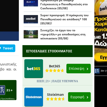
προβάδισμα με σκόρερ
Γιάγκουσιτς ο Παναθηναϊκός στο
Conference (05/08)
Super προσφορά: Η πρόκριση του
Παναθηναϊκού σε απόδοση* 100
(05/08)!
Συνεχίζει το έργο του το
«τριφύλλι» με αποδοσάρες στη
winmasters (05/08)
Tweet
ΙΣΤΟΣΕΛΙΔΕΣ ΣΤΟΙΧΗΜΑΤΟΣ
ωνιστικής
Bet365
Επίσκεψη
βο και οι
ΕΕΕΠ | 21+ | ΠΑΙΞΕ ΥΠΕΥΘΥΝΑ
Stoiximan
Εγγραφή
& Προϋποθέσεις