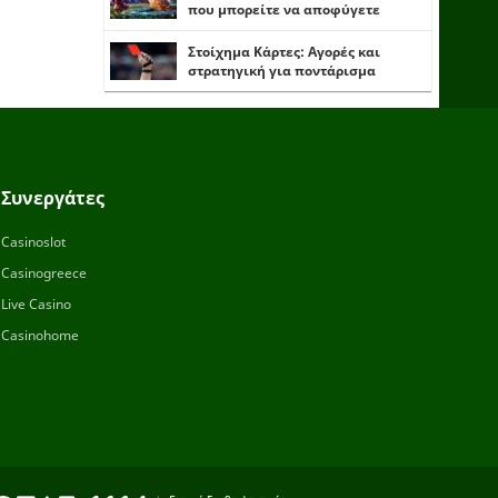
που μπορείτε να αποφύγετε
Στοίχημα Κάρτες: Αγορές και
στρατηγική για ποντάρισμα
Συνεργάτες
Casinoslot
Casinogreece
Live Casino
Casinohome