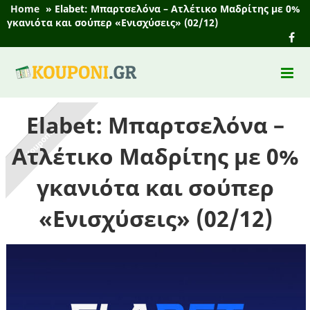
Home
»
Elabet: Μπαρτσελόνα – Ατλέτικο Μαδρίτης με 0%
γκανιότα και σούπερ «Ενισχύσεις» (02/12)
Elabet: Μπαρτσελόνα –
Ατλέτικο Μαδρίτης με 0%
γκανιότα και σούπερ
«Ενισχύσεις» (02/12)