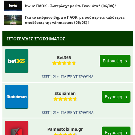
bwin: ΠΑΟΚ – Άντερλεχτ με 0% Γκανιότα* (06/08)!
Για το επόμενο βήμα ο ΠΑΟΚ, με σούπερ τις καλύτερες
αποδόσεις της winmasters (06/08)!
ΙΣΤΟΣΕΛΙΔΕΣ ΣΤΟΙΧΗΜΑΤΟΣ
Bet365
Επίσκεψη
ΕΕΕΠ | 21+ | ΠΑΙΞΕ ΥΠΕΥΘΥΝΑ
Stoiximan
Εγγραφή
ΕΕΕΠ | 21+ | ΠΑΙΞΕ ΥΠΕΥΘΥΝΑ
Pamestoixima.gr
Εγγραφή