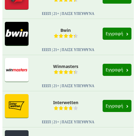
ΕΕΕΠ | 21+ | ΠΑΙΞΕ ΥΠΕΥΘΥΝΑ
Bwin
Εγγραφή
ΕΕΕΠ | 21+ | ΠΑΙΞΕ ΥΠΕΥΘΥΝΑ
Winmasters
Εγγραφή
ΕΕΕΠ | 21+ | ΠΑΙΞΕ ΥΠΕΥΘΥΝΑ
Interwetten
Εγγραφή
ΕΕΕΠ | 21+ | ΠΑΙΞΕ ΥΠΕΥΘΥΝΑ