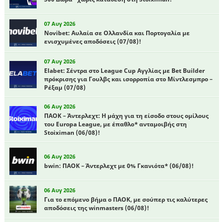
07 Αυγ 2026
Novibet: Αυλαία σε Ολλανδία και Πορτογαλία με
ενισχυμένες αποδόσεις (07/08)!
07 Αυγ 2026
Elabet: Σέντρα στο League Cup Αγγλίας με Bet Builder
πρόκρισης για Γουλβς και ισορροπία στο Μίντλεσμπρο –
Ρέξαμ (07/08)
06 Αυγ 2026
ΠΑΟΚ – Άντερλεχτ: Η μάχη για τη είσοδο στους ομίλους
του Europa League, με έπαθλο* ανταμοιβής στη
Stoiximan (06/08)!
06 Αυγ 2026
bwin: ΠΑΟΚ – Άντερλεχτ με 0% Γκανιότα* (06/08)!
06 Αυγ 2026
Για το επόμενο βήμα ο ΠΑΟΚ, με σούπερ τις καλύτερες
αποδόσεις της winmasters (06/08)!