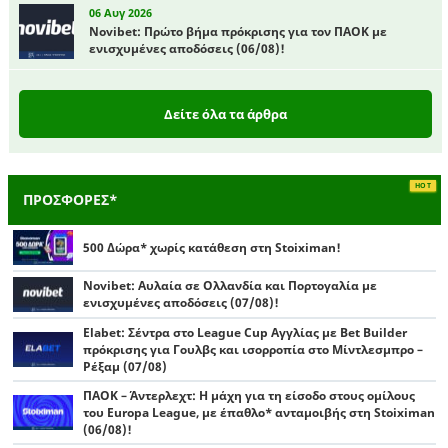
06 Αυγ 2026
Novibet: Πρώτο βήμα πρόκρισης για τον ΠΑΟΚ με
ενισχυμένες αποδόσεις (06/08)!
Δείτε όλα τα άρθρα
ΠΡΟΣΦΟΡΕΣ*
500 Δώρα* χωρίς κατάθεση στη Stoiximan!
Novibet: Αυλαία σε Ολλανδία και Πορτογαλία με
ενισχυμένες αποδόσεις (07/08)!
Elabet: Σέντρα στο League Cup Αγγλίας με Bet Builder
πρόκρισης για Γουλβς και ισορροπία στο Μίντλεσμπρο –
Ρέξαμ (07/08)
ΠΑΟΚ – Άντερλεχτ: Η μάχη για τη είσοδο στους ομίλους
του Europa League, με έπαθλο* ανταμοιβής στη Stoiximan
(06/08)!