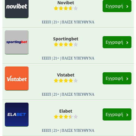
Novibet
Εγγραφή
ΕΕΕΠ | 21+ | ΠΑΙΞΕ ΥΠΕΥΘΥΝΑ
Sportingbet
Εγγραφή
ΕΕΕΠ | 21+ | ΠΑΙΞΕ ΥΠΕΥΘΥΝΑ
Vistabet
Εγγραφή
ΕΕΕΠ | 21+ | ΠΑΙΞΕ ΥΠΕΥΘΥΝΑ
Elabet
Εγγραφή
ΕΕΕΠ | 21+ | ΠΑΙΞΕ ΥΠΕΥΘΥΝΑ