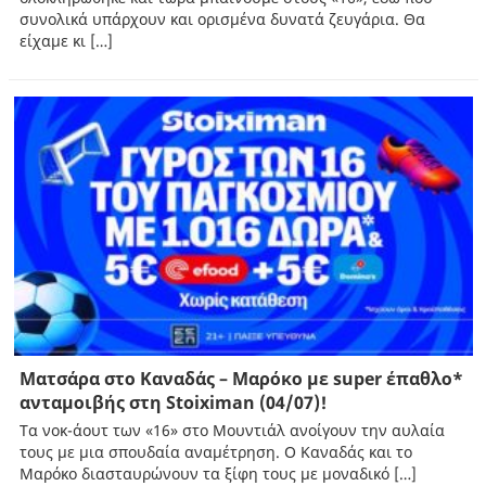
συνολικά υπάρχουν και ορισμένα δυνατά ζευγάρια. Θα
είχαμε κι […]
Ματσάρα στο Καναδάς – Μαρόκο με super έπαθλο*
ανταμοιβής στη Stoiximan (04/07)!
Τα νοκ-άουτ των «16» στο Μουντιάλ ανοίγουν την αυλαία
τους με μια σπουδαία αναμέτρηση. Ο Καναδάς και το
Μαρόκο διασταυρώνουν τα ξίφη τους με μοναδικό […]