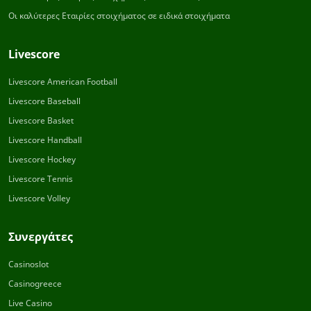
Οι καλύτερες Εταιρίες στοιχήματος σε ειδικά στοιχήματα
Livescore
Livescore American Football
Livescore Baseball
Livescore Basket
Livescore Handball
Livescore Hockey
Livescore Tennis
Livescore Volley
Συνεργάτες
Casinoslot
Casinogreece
Live Casino