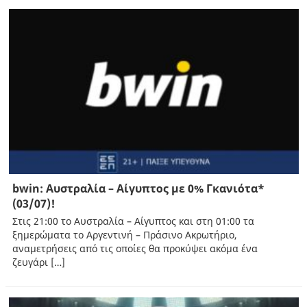
bwin: Αυστραλία – Αίγυπτος με 0% Γκανιότα*
(03/07)!
Στις 21:00 το Αυστραλία – Αίγυπτος και στη 01:00 τα
ξημερώματα το Αργεντινή – Πράσινο Ακρωτήριο,
αναμετρήσεις από τις οποίες θα προκύψει ακόμα ένα
ζευγάρι […]