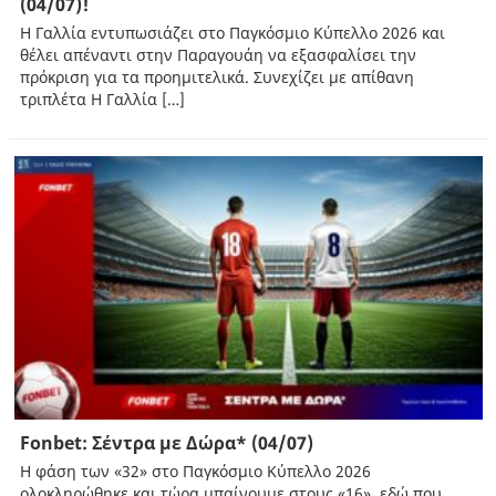
(04/07)!
Η Γαλλία εντυπωσιάζει στο Παγκόσμιο Κύπελλο 2026 και
θέλει απέναντι στην Παραγουάη να εξασφαλίσει την
πρόκριση για τα προημιτελικά. Συνεχίζει με απίθανη
τριπλέτα Η Γαλλία […]
Fonbet: Σέντρα με Δώρα* (04/07)
Η φάση των «32» στο Παγκόσμιο Κύπελλο 2026
ολοκληρώθηκε και τώρα μπαίνουμε στους «16», εδώ που