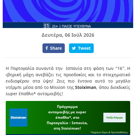
Δευτέρα, 06 Ιούλ 2026
Share
Tweet
Η Πορτογαλία συναντά την Ισπανία στη φάση των “16”. Η
ιβηρική μάχη ανεβάζει τις προσδοκίες και το στοιχηματικό
ενδιαφέρον στα ύψη! Ζεις πιο έντονα αυτό το μεγάλο
ντέρμπι μέσα από το Mission της
Stoiximan
, όπου διεκδικείς
super έπαθλο* ανταμοιβής!
Πρόγραμμα
ανταμοιβής με super
έπαθλο*, στο
Παίξε Νόμιμα
Πορτογαλία – Ισπανία,
στη Stoiximan!
*Ισχύουν Όροι & Προϋποθέσεις