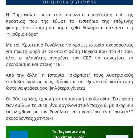
ΕΕΕΠ | 21+ | ΠΑΙΞΕ ΥΠΕΥΘΥΝΑ
Η Πορτογαλία μετά την σπουδαία επικράτηση επί της
Κροατίας που της έδωσε το εισιτήριο της επόμενης
φάσης,είναι έτοιμη να παραταχθεί δυναμικά απέναντι στη
“Φούρια Ρόχα”
Με τον Κριστιάνο Ρονάλντο να γράφει ιστορία σκοράροντας
για πρώτη φορά σε νοκ-αουτ φάση Παγκοσμίου στα 41 του,
όλος ο πλανήτης αναμένει τον CR7 να συνεχίσει το
σκοράρισμα και στους “16”.
Από την άλλη, η Ισπανία “σκόρπισε” τους Αυστριακούς
επιβεβαιώνοντας πως βρίσκεται σε εξαιρετική κατάσταση
ώστε να φτάσει όσο ψηλότερα γίνεται.
Οι δύο ομάδες έχουν μια σημαντική προϊστορία. Στη φάση
των ομίλων το 2018, ένα συγκλονιστικό παιχνίδι με σκορ 3-3
εκτυλίχθηκε με τον Ρονάλντο να προσφέρει ένα “ρεσιτάλ”
σκοράροντας χατ-τρικ!
Το Παγκόσμιο στη
Stoiximan χωρίς