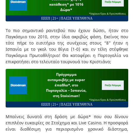
Παίξε Νόμιμα
κατάθεση* με 1016
Δώρα*
*Ισχύουν Όροι & Προϋποθέσεις
ΕΕΕΠ | 21+ | ΠΑΙΞΕ ΥΠΕΥΘΥΝΑ
Το πιο σημαντικό ραντεβού που έχουν δώσει, ήταν στο
Παγκόσμιο του 2010, στην ίδια ακριβώς φάση. Εκείνος που
τότε πήρε το εισιτήριο της συνέχειας στους “8” ήταν η
Ισπανία με το γκολ του Βίγια (1-0) και εν τέλη στέφθηκε
Παγκόσμια Πρωταθλήτρια! Θα καταφέρει η Πορτογαλία να
επικρατήσει στο τελευταίο τουρνουά του Κριστιάνο;
Πρόγραμμα
ανταμοιβής με super
έπαθλο*, στο
Παίξε Νόμιμα
Πορτογαλία – Ισπανία,
στη Stoiximan!
*Ισχύουν Όροι & Προϋποθέσεις
ΕΕΕΠ | 21+ | ΠΑΙΞΕ ΥΠΕΥΘΥΝΑ
Μπαίνεις δυνατά στη δράση με δώρα* που σου δίνουν
επιπλέον ευκαιρίες σε Στοίχημα και Live Casino. Η προσφορά
είναι διαθέσιμη για περιορισμένο χρονικό διάστημα,