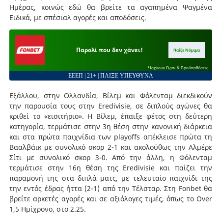
Ημέρας, κοινώς εδώ θα βρείτε τα αγαπημένα Ψαγμένα
Ειδικά, με σπέσιαλ αγορές και αποδόσεις.
Παρολί που δεν χάνει!
Παίξε Νόμιμα
*Ισχύουν Όροι & Προϋποθέσεις
ΕΕΕΠ | 21+ | ΠΑΙΞΕ ΥΠΕΥΘΥΝΑ
Εξάλλου, στην Ολλανδία, Βίλεμ και Φόλενταμ διεκδικούν
την παρουσία τους στην Eredivisie, σε διπλούς αγώνες θα
κριθεί το «εισιτήριο». Η Βίλεμ, έπαιξε φέτος στη δεύτερη
κατηγορία, τερμάτισε στην 3η θέση στην κανονική διάρκεια
και στα πρώτα παιχνίδια των playoffs απέκλεισε πρώτα τη
Βααλβάικ με συνολικό σκορ 2-1 και ακολούθως την Αλμέρε
Σίτι με συνολικό σκορ 3-0. Από την άλλη, η Φόλενταμ
τερμάτισε στην 16η θέση της Eredivisie και παίζει την
παραμονή της στα διπλά ματς, με τελευταίο παιχνίδι της
την εντός έδρας ήττα (2-1) από την Τέλσταρ. Στη Fonbet θα
βρείτε αρκετές αγορές και σε αξιόλογες τιμές, όπως το Over
1,5 Ημίχρονο, στο 2.25.