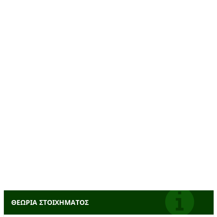
ΘΕΩΡΙΑ ΣΤΟΙΧΗΜΑΤΟΣ