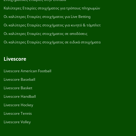
Καλύτερες Εταιρίες στοιχήματος για τρόπους πληρωμών
Οι καλύτερες Εταιρίες στοιχήματος για Live Betting
Οι καλύτερες Εταιρίες στοιχήματος για κινητό & τάμπλετ
Οι καλύτερες Εταιρίες στοιχήματος σε αποδόσεις
Οι καλύτερες Εταιρίες στοιχήματος σε ειδικά στοιχήματα
Livescore
Livescore American Football
Livescore Baseball
Livescore Basket
Livescore Handball
Livescore Hockey
Livescore Tennis
Livescore Volley