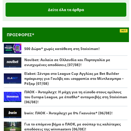
Δείτε όλα τα άρθρα
ΠΡΟΣΦΟΡΕΣ*
500 Δώρα* χωρίς κατάθεση στη Stoiximan!
Novibet: Αυλαία σε Ολλανδία και Πορτογαλία με
ενισχυμένες αποδόσεις (07/08)!
Elabet: Σέντρα στο League Cup Αγγλίας με Bet Builder
πρόκρισης για Γουλβς και ισορροπία στο Μίντλεσμπρο –
Ρέξαμ (07/08)
ΠΑΟΚ – Άντερλεχτ: Η μάχη για τη είσοδο στους ομίλους
του Europa League, με έπαθλο* ανταμοιβής στη Stoiximan
(06/08)!
bwin: ΠΑΟΚ – Άντερλεχτ με 0% Γκανιότα* (06/08)!
Για το επόμενο βήμα ο ΠΑΟΚ, με σούπερ τις καλύτερες
αποδόσεις της winmasters (06/08)!