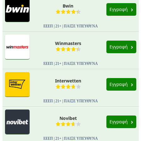
Bwin
Εγγραφή
ΕΕΕΠ | 21+ | ΠΑΙΞΕ ΥΠΕΥΘΥΝΑ
Winmasters
Εγγραφή
ΕΕΕΠ | 21+ | ΠΑΙΞΕ ΥΠΕΥΘΥΝΑ
Interwetten
Εγγραφή
ΕΕΕΠ | 21+ | ΠΑΙΞΕ ΥΠΕΥΘΥΝΑ
Novibet
Εγγραφή
ΕΕΕΠ | 21+ | ΠΑΙΞΕ ΥΠΕΥΘΥΝΑ