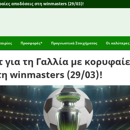
αίες αποδόσεις στη winmasters (29/03)!
ταιρίες
Προσφορές*
Προγνωστικά Στοιχήματος
Οι καλύτερες
 για τη Γαλλία με κορυφαίε
η winmasters (29/03)!