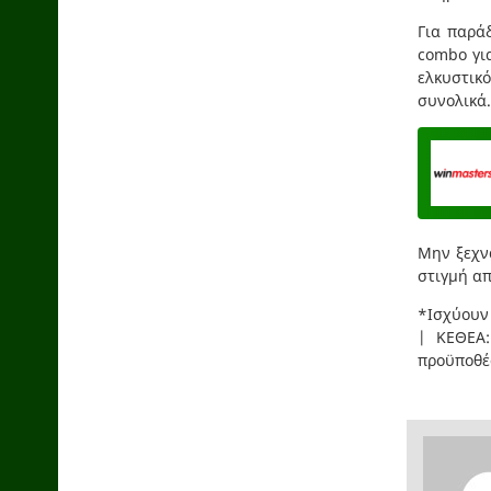
Για παράδ
combo για
ελκυστικ
συνολικά
Μην ξεχν
στιγμή απ
*Ισχύουν
| ΚΕΘΕΑ:
προϋποθέ