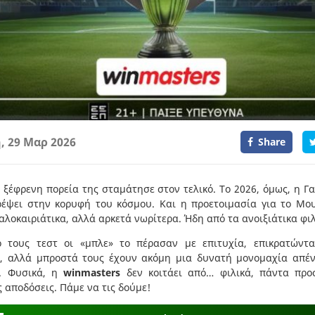
, 29 Μαρ 2026
Share
 ξέφρενη πορεία της σταμάτησε στον τελικό. Το 2026, όμως, η Γα
ρέψει στην κορυφή του κόσμου. Και η προετοιμασία για το Μο
αλοκαιριάτικα, αλλά αρκετά νωρίτερα. Ήδη από τα ανοιξιάτικα φιλ
 τους τεστ οι «μπλε» το πέρασαν με επιτυχία, επικρατώντα
ς, αλλά μπροστά τους έχουν ακόμη μια δυνατή μονομαχία απέν
. Φυσικά, η
winmasters
δεν κοιτάει από… φιλικά, πάντα προσ
 αποδόσεις. Πάμε να τις δούμε!