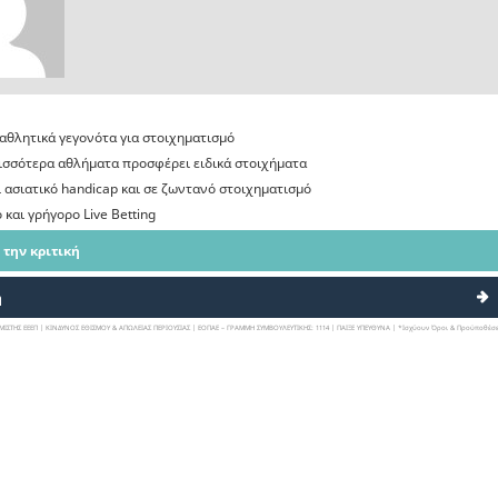
αθλητικά γεγονότα για στοιχηματισμό
ισσότερα αθλήματα προσφέρει ειδικά στοιχήματα
 ασιατικό handicap και σε ζωντανό στοιχηματισμό
και γρήγορο Live Betting
 την κριτική
ή
ΜΙΣΤΗΣ ΕΕΕΠ | ΚΙΝΔΥΝΟΣ ΕΘΙΣΜΟΥ & ΑΠΩΛΕΙΑΣ ΠΕΡΙΟΥΣΙΑΣ | ΕΟΠΑΕ – ΓΡΑΜΜΗ ΣΥΜΒΟΥΛΕΥΤΙΚΗΣ: 1114 | ΠΑΙΞΕ ΥΠΕΥΘΥΝΑ | *Ισχύουν Όροι & Προϋποθέσε