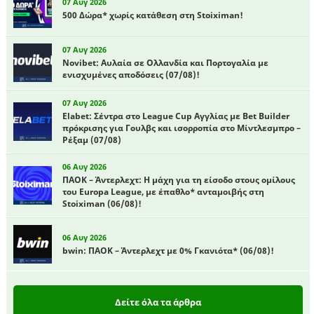
07 Αυγ 2026
500 Δώρα* χωρίς κατάθεση στη Stoiximan!
07 Αυγ 2026
Novibet: Αυλαία σε Ολλανδία και Πορτογαλία με
ενισχυμένες αποδόσεις (07/08)!
07 Αυγ 2026
Elabet: Σέντρα στο League Cup Αγγλίας με Bet Builder
πρόκρισης για Γουλβς και ισορροπία στο Μίντλεσμπρο –
Ρέξαμ (07/08)
06 Αυγ 2026
ΠΑΟΚ – Άντερλεχτ: Η μάχη για τη είσοδο στους ομίλους
του Europa League, με έπαθλο* ανταμοιβής στη
Stoiximan (06/08)!
06 Αυγ 2026
bwin: ΠΑΟΚ – Άντερλεχτ με 0% Γκανιότα* (06/08)!
Δείτε όλα τα άρθρα