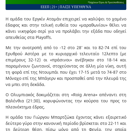
*Ισχύουν Όροι & Προϋποθέσεις
ΕΕΕΠ | 21+ | ΠΑΙΞΕ ΥΠΕΥΘΥΝΑ
Η ομάδα του Εργκίν Αταμάν επιχειρεί να καλύψει το χαμένο
έδαφος και στην τελική ευθεία του «μαραθωνίου» θέλει να
κάνει νικηφόρο σερί για να προλάβει την εξάδα που οδηγεί
απευθείας στα Playoffs.
Με την ανατροπή από το -12 στο 28’ και το 82-74 επί του
Ερυθρού Αστέρα με το κυριαρχικό τελευταίο 12λεπτο (με
επιμέρους 32-12) οι «πράσινοι» ανέβηκαν στο 18-14 και
παραμένουν ζωντανοί, στοχεύοντας σε άλλη μία νίκη, αυτή
τη φορά επί της Ντουμπάι που έχει 17-15 μετά το 74-87 στο
Μόναχο επί της Μπάγερν και προσπαθεί από την πλευρά της
να μπει στη δεκάδα.
Ο Ολυμπιακός δοκιμάζεται στη «Roig Arena» απέναντι στη
Βαλένθια (21:30), κορυφώνοντας την κούρσα του προς το
πλεονέκτημα έδρας.
Η ομάδα του Γιώργου Μπαρτζώκα έχοντας κάνει εξαιρετικό
δεύτερο γύρο στην κανονική περίοδο βρίσκεται στο 22-11 και
τη δεύτερη θέση, πίσω μόνο από τη Φενέρ, την οποία