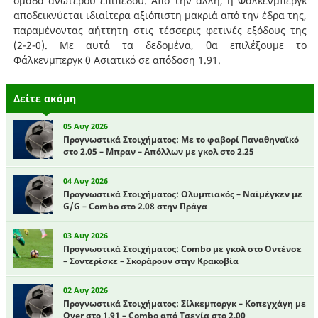
ομάδα ανώτερου επιπέδου. Από την άλλη, η Φάλκενμπεργκ
αποδεικνύεται ιδιαίτερα αξιόπιστη μακριά από την έδρα της,
παραμένοντας αήττητη στις τέσσερις φετινές εξόδους της
(2-2-0). Με αυτά τα δεδομένα, θα επιλέξουμε το
Φάλκενμπεργκ 0 Ασιατικό σε απόδοση 1.91.
Δείτε ακόμη
05 Αυγ 2026
Προγνωστικά Στοιχήματος: Με το φαβορί Παναθηναϊκό
στο 2.05 – Μπραν – Απόλλων με γκολ στο 2.25
04 Αυγ 2026
Προγνωστικά Στοιχήματος: Ολυμπιακός – Ναϊμέγκεν με
G/G – Combo στο 2.08 στην Πράγα
03 Αυγ 2026
Προγνωστικά Στοιχήματος: Combo με γκολ στο Οντένσε
– Σοντερίσκε – Σκοράρουν στην Κρακοβία
02 Αυγ 2026
Προγνωστικά Στοιχήματος: Σίλκεμποργκ – Κοπεγχάγη με
Over στο 1.91 – Combo από Τσεχία στο 2.00