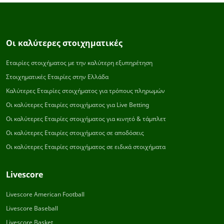
Οι καλύτερες στοιχηματικές
Εταιρίες στοιχήματος με την καλύτερη εξυπηρέτηση
Στοιχηματικές Εταιρίες στην Ελλάδα
Καλύτερες Εταιρίες στοιχήματος για τρόπους πληρωμών
Οι καλύτερες Εταιρίες στοιχήματος για Live Betting
Οι καλύτερες Εταιρίες στοιχήματος για κινητό & τάμπλετ
Οι καλύτερες Εταιρίες στοιχήματος σε αποδόσεις
Οι καλύτερες Εταιρίες στοιχήματος σε ειδικά στοιχήματα
Livescore
Livescore American Football
Livescore Baseball
Livescore Basket