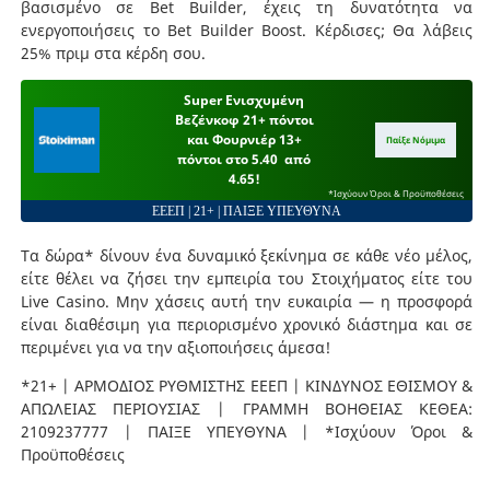
βασισμένο σε Bet Builder, έχεις τη δυνατότητα να
ενεργοποιήσεις το Bet Builder Boost. Κέρδισες; Θα λάβεις
25% πριμ στα κέρδη σου.
Super Ενισχυμένη
Βεζένκοφ 21+ πόντοι
και Φουρνιέρ 13+
Παίξε Νόμιμα
πόντοι στο 5.40 από
4.65!
*Ισχύουν Όροι & Προϋποθέσεις
ΕΕΕΠ | 21+ | ΠΑΙΞΕ ΥΠΕΥΘΥΝΑ
Τα δώρα* δίνουν ένα δυναμικό ξεκίνημα σε κάθε νέο μέλος,
είτε θέλει να ζήσει την εμπειρία του Στοιχήματος είτε του
Live Casino. Μην χάσεις αυτή την ευκαιρία — η προσφορά
είναι διαθέσιμη για περιορισμένο χρονικό διάστημα και σε
περιμένει για να την αξιοποιήσεις άμεσα!
*21+ | ΑΡΜΟΔΙΟΣ ΡΥΘΜΙΣΤΗΣ ΕΕΕΠ | ΚΙΝΔΥΝΟΣ ΕΘΙΣΜΟΥ &
ΑΠΩΛΕΙΑΣ ΠΕΡΙΟΥΣΙΑΣ | ΓΡΑΜΜΗ ΒΟΗΘΕΙΑΣ ΚΕΘΕΑ:
2109237777 | ΠΑΙΞΕ ΥΠΕΥΘΥΝΑ | *Ισχύουν Όροι &
Προϋποθέσεις