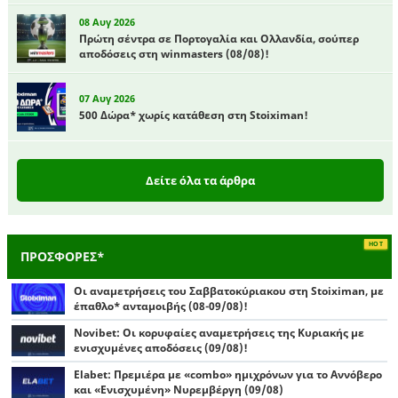
08 Αυγ 2026
Πρώτη σέντρα σε Πορτογαλία και Ολλανδία, σούπερ
αποδόσεις στη winmasters (08/08)!
07 Αυγ 2026
500 Δώρα* χωρίς κατάθεση στη Stoiximan!
Δείτε όλα τα άρθρα
ΠΡΟΣΦΟΡΕΣ*
Οι αναμετρήσεις του Σαββατοκύριακου στη Stoiximan, με
έπαθλο* ανταμοιβής (08-09/08)!
Novibet: Oι κορυφαίες αναμετρήσεις της Κυριακής με
ενισχυμένες αποδόσεις (09/08)!
Elabet: Πρεμιέρα με «combo» ημιχρόνων για το Αννόβερο
και «Ενισχυμένη» Νυρεμβέργη (09/08)