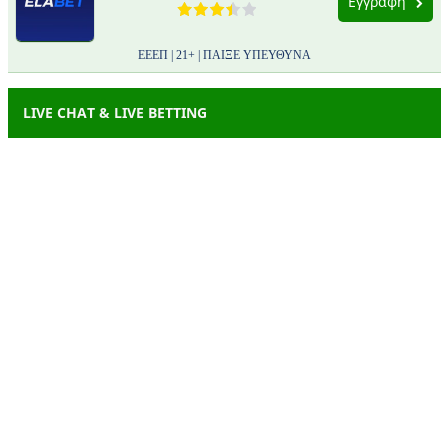
Εγγραφή
ΕΕΕΠ | 21+ | ΠΑΙΞΕ ΥΠΕΥΘΥΝΑ
LIVE CHAT & LIVE BETTING