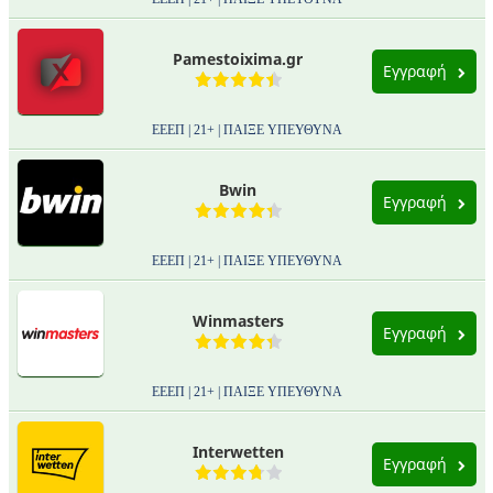
Pamestoixima.gr
Εγγραφή
ΕΕΕΠ | 21+ | ΠΑΙΞΕ ΥΠΕΥΘΥΝΑ
Bwin
Εγγραφή
ΕΕΕΠ | 21+ | ΠΑΙΞΕ ΥΠΕΥΘΥΝΑ
Winmasters
Εγγραφή
ΕΕΕΠ | 21+ | ΠΑΙΞΕ ΥΠΕΥΘΥΝΑ
Interwetten
Εγγραφή