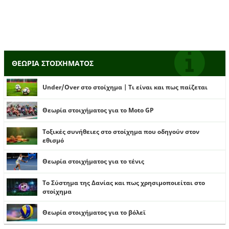
ΘΕΩΡΙΑ ΣΤΟΙΧΗΜΑΤΟΣ
Under/Over στο στοίχημα | Τι είναι και πως παίζεται
Θεωρία στοιχήματος για το Moto GP
Τοξικές συνήθειες στο στοίχημα που οδηγούν στον
εθισμό
Θεωρία στοιχήματος για το τένις
Το Σύστημα της Δανίας και πως χρησιμοποιείται στο
στοίχημα
Θεωρία στοιχήματος για το βόλεϊ