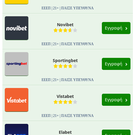
ΕΕΕΠ | 21+ | ΠΑΙΞΕ ΥΠΕΥΘΥΝΑ
Novibet
Εγγραφή
ΕΕΕΠ | 21+ | ΠΑΙΞΕ ΥΠΕΥΘΥΝΑ
Sportingbet
Εγγραφή
ΕΕΕΠ | 21+ | ΠΑΙΞΕ ΥΠΕΥΘΥΝΑ
Vistabet
Εγγραφή
ΕΕΕΠ | 21+ | ΠΑΙΞΕ ΥΠΕΥΘΥΝΑ
Elabet