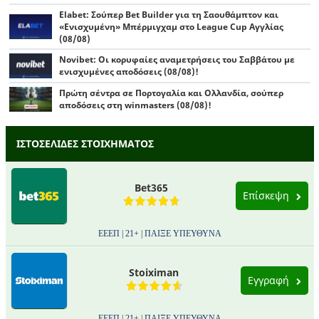
Elabet: Σούπερ Bet Builder για τη Σαουθάμπτον και
«Ενισχυμένη» Μπέρμιγχαμ στο League Cup Αγγλίας
(08/08)
Novibet: Oι κορυφαίες αναμετρήσεις του Σαββάτου με
ενισχυμένες αποδόσεις (08/08)!
Πρώτη σέντρα σε Πορτογαλία και Ολλανδία, σούπερ
αποδόσεις στη winmasters (08/08)!
ΙΣΤΟΣΕΛΙΔΕΣ ΣΤΟΙΧΗΜΑΤΟΣ
Bet365
Επίσκεψη
ΕΕΕΠ | 21+ | ΠΑΙΞΕ ΥΠΕΥΘΥΝΑ
Stoiximan
Εγγραφή
ΕΕΕΠ | 21+ | ΠΑΙΞΕ ΥΠΕΥΘΥΝΑ