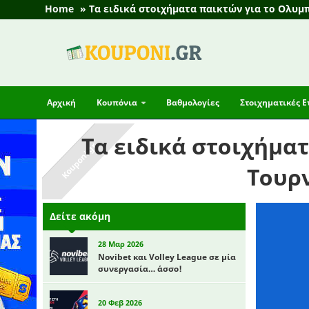
Home
»
Τα ειδικά στοιχήματα παικτών για το Ολυ
Αρχική
Κουπόνια
Βαθμολογίες
Στοιχηματικές Ε
Τα ειδικά στοιχήμα
Τουρ
Δείτε ακόμη
28 Μαρ 2026
Novibet και Volley League σε μία
συνεργασία… άσσο!
20 Φεβ 2026