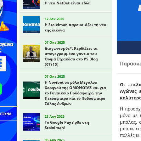
Η νέα NetBet είναι εδώ!
12 Δεκ 2025
Η Stoiximan παρουσιάζει τη νέα
της εικόνα
07 Οκτ 2025
Διαγωνισμός*: Κερδίζεις τα
υπογεγραμμένα γάντια του
Θωμά Στρακόσα στο PS Blog
Παρασκε
(07/10)
07 Οκτ 2025
Η Novibet σε ρόλο Μεγάλου
Οι επιλ
Χορηγού της ΟΜΟΝΟΙΑΣ και για
Αγώνες 
το Γυναικείο Ποδόσφαιρο, την
καλύτερο
Πετόσφαιρα και το Ποδόσφαιρο
Σάλας Ανδρών
Η προσοχ
μόνο με 
25 Αυγ 2025
μπάλας, 
Το Google Pay ήρθε στη
Stoiximan!
μπασκετικ
πολλές κι
05 Αυγ 2025