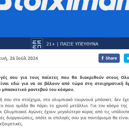
υή, 26 Ιούλ 2024
Share
ογές σου για τους παίκτες που θα διακριθούν στους Ολ
είναι εδώ για να σε βάλουν από τώρα στη στοιχηματική δ
 μπασκετικό ραντεβού του κόσμου.
ή σου στο στοίχημα, στο ολυμπιακό τουρνουά μπάσκετ, δεν έχε
το ποια ομάδα θα πάρει το χρυσό μετάλλιο. Για τον κόσμο της
οι Ολυμπιακοί Αγώνες έχουν μεγαλύτερο κύρος από τις υπόλοιπ
ές διοργανώσεις, οπότε οι επιλογές σου για ποντάρισμα θα είναι
 εξαιρετικές.