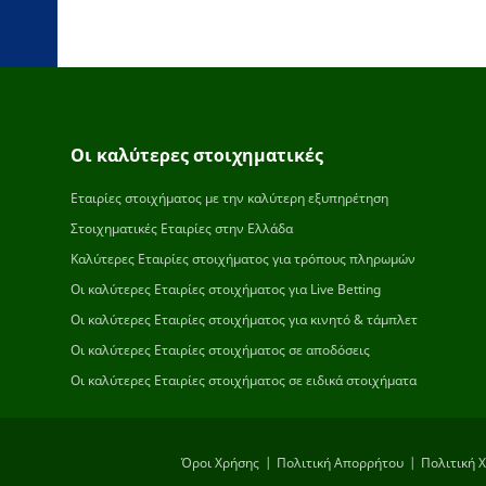
Οι καλύτερες στοιχηματικές
Εταιρίες στοιχήματος με την καλύτερη εξυπηρέτηση
Στοιχηματικές Εταιρίες στην Ελλάδα
Καλύτερες Εταιρίες στοιχήματος για τρόπους πληρωμών
Οι καλύτερες Εταιρίες στοιχήματος για Live Betting
Οι καλύτερες Εταιρίες στοιχήματος για κινητό & τάμπλετ
Οι καλύτερες Εταιρίες στοιχήματος σε αποδόσεις
Οι καλύτερες Εταιρίες στοιχήματος σε ειδικά στοιχήματα
Όροι Χρήσης
Πολιτική Απορρήτου
Πολιτική 