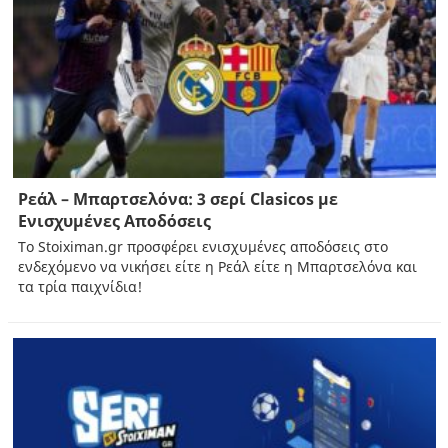
Ρεάλ – Μπαρτσελόνα: 3 σερί Clasicos με
Ενισχυμένες Αποδόσεις
To Stoiximan.gr προσφέρει ενισχυμένες αποδόσεις στο
ενδεχόμενο να νικήσει είτε η Ρεάλ είτε η Μπαρτσελόνα και
τα τρία παιχνίδια!