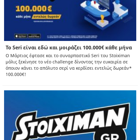
Το Seri είναι εδώ και μοιράζει 100.000€ κάθε μήνα
Ο Μάρτιος έφτασε και τo συναρπαστικό Seri του Stoiximan
μόλις ξεκίνησε το νέο challenge δίνοντας την ευκαιρία σε
όποιον κάνει το απόλυτο σερί να κερδίσει εντελώς δωρεάν*
100.000€!