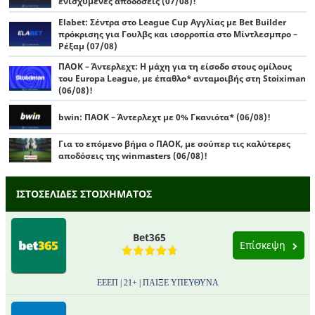
ενισχυμένες αποδόσεις (07/08)!
Elabet: Σέντρα στο League Cup Αγγλίας με Bet Builder
πρόκρισης για Γουλβς και ισορροπία στο Μίντλεσμπρο –
Ρέξαμ (07/08)
ΠΑΟΚ – Άντερλεχτ: Η μάχη για τη είσοδο στους ομίλους
του Europa League, με έπαθλο* ανταμοιβής στη Stoiximan
(06/08)!
bwin: ΠΑΟΚ – Άντερλεχτ με 0% Γκανιότα* (06/08)!
Για το επόμενο βήμα ο ΠΑΟΚ, με σούπερ τις καλύτερες
αποδόσεις της winmasters (06/08)!
ΙΣΤΟΣΕΛΙΔΕΣ ΣΤΟΙΧΗΜΑΤΟΣ
Bet365
Επίσκεψη
ΕΕΕΠ | 21+ | ΠΑΙΞΕ ΥΠΕΥΘΥΝΑ