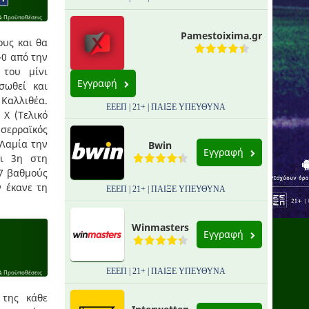
& Προϋποθέσεις
Pamestoixima.gr
ους και θα
-0 από την
του μίνι
Εγγραφή
σωθεί και
 Καλλιθέα.
ΕΕΕΠ | 21+ | ΠΑΙΞΕ ΥΠΕΥΘΥΝΑ
 Χ (Τελικό
σερραϊκός
 Λαμία την
Bwin
Εγγραφή
αι 3η στη
37 βαθμούς
ν έκανε τη
ΕΕΕΠ | 21+ | ΠΑΙΞΕ ΥΠΕΥΘΥΝΑ
Winmasters
Εγγραφή
ΕΕΕΠ | 21+ | ΠΑΙΞΕ ΥΠΕΥΘΥΝΑ
& Προϋποθέσεις
 της κάθε