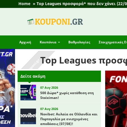
Home
»
Top Leagues προσφορά* που δεν χάνει (22/0
Αρχική
Κουπόνια
Βαθμολογίες
Στοιχηματικές Ε
Top Leagues προσφ
Δείτε ακόμη
07 Αυγ 2026
500 Δώρα* χωρίς κατάθεση στη
Stoiximan!
07 Αυγ 2026
Novibet: Αυλαία σε Ολλανδία και
Πορτογαλία με ενισχυμένες
αποδόσεις (07/08)!