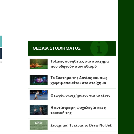
ΘΕΩΡΙΑ ΣΤΟΙΧΗΜΑΤΟΣ
Τοξικές συνήθειες στο στοίχημα
ις
που οδηγούν στον εθισμό
Το Σύστημα της Δανίας και πως
χρησιμοποιείται στο στοίχημα
Θεωρία στοιχήματος για το τένις
Η αντίστροφη ψυχολογία και η
τακτική της
Στοίχημα: Τι είναι το Draw No Bet;