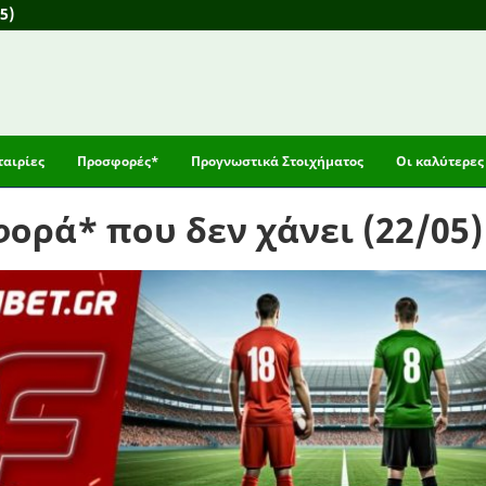
5)
ταιρίες
Προσφορές*
Προγνωστικά Στοιχήματος
Οι καλύτερες
ορά* που δεν χάνει (22/05)