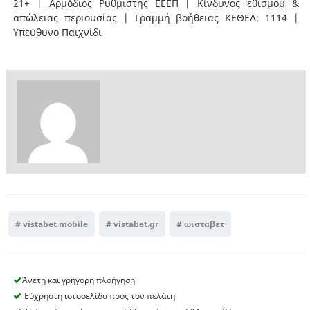
21+ | Αρμόδιος Ρυθμιστής ΕΕΕΠ | Κίνδυνος εθισμού &
απώλειας περιουσίας | Γραμμή βοήθειας ΚΕΘΕΑ: 1114 |
Υπεύθυνο Παιχνίδι
vistabet mobile
vistabet.gr
ωισταβετ
Άνετη και γρήγορη πλοήγηση
Εύχρηστη ιστοσελίδα προς τον πελάτη