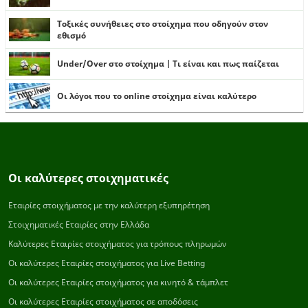
Τοξικές συνήθειες στο στοίχημα που οδηγούν στον
εθισμό
Under/Over στο στοίχημα | Τι είναι και πως παίζεται
Οι λόγοι που το online στοίχημα είναι καλύτερο
Οι καλύτερες στοιχηματικές
Εταιρίες στοιχήματος με την καλύτερη εξυπηρέτηση
Στοιχηματικές Εταιρίες στην Ελλάδα
Καλύτερες Εταιρίες στοιχήματος για τρόπους πληρωμών
Οι καλύτερες Εταιρίες στοιχήματος για Live Betting
Οι καλύτερες Εταιρίες στοιχήματος για κινητό & τάμπλετ
Οι καλύτερες Εταιρίες στοιχήματος σε αποδόσεις