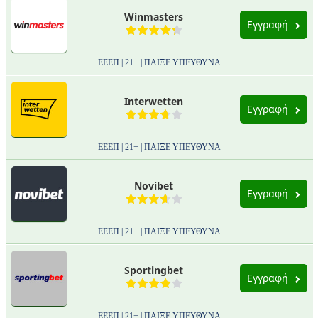
Winmasters
Εγγραφή
ΕΕΕΠ | 21+ | ΠΑΙΞΕ ΥΠΕΥΘΥΝΑ
Interwetten
Εγγραφή
ΕΕΕΠ | 21+ | ΠΑΙΞΕ ΥΠΕΥΘΥΝΑ
Novibet
Εγγραφή
ΕΕΕΠ | 21+ | ΠΑΙΞΕ ΥΠΕΥΘΥΝΑ
Sportingbet
Εγγραφή
ΕΕΕΠ | 21+ | ΠΑΙΞΕ ΥΠΕΥΘΥΝΑ