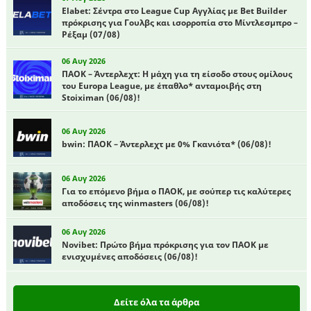
Elabet: Σέντρα στο League Cup Αγγλίας με Bet Builder
πρόκρισης για Γουλβς και ισορροπία στο Μίντλεσμπρο –
Ρέξαμ (07/08)
06 Αυγ 2026
ΠΑΟΚ – Άντερλεχτ: Η μάχη για τη είσοδο στους ομίλους
του Europa League, με έπαθλο* ανταμοιβής στη
Stoiximan (06/08)!
06 Αυγ 2026
bwin: ΠΑΟΚ – Άντερλεχτ με 0% Γκανιότα* (06/08)!
06 Αυγ 2026
Για το επόμενο βήμα ο ΠΑΟΚ, με σούπερ τις καλύτερες
αποδόσεις της winmasters (06/08)!
06 Αυγ 2026
Novibet: Πρώτο βήμα πρόκρισης για τον ΠΑΟΚ με
ενισχυμένες αποδόσεις (06/08)!
Δείτε όλα τα άρθρα