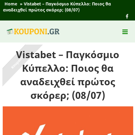
Home
»
Vistabet – Παγκόσμιο Κύπελλο: Ποιος θα
αναδειχθεί πρώτος σκόρερ; (08/07)
Vistabet – Παγκόσμιο
Κύπελλο: Ποιος θα
αναδειχθεί πρώτος
σκόρερ; (08/07)