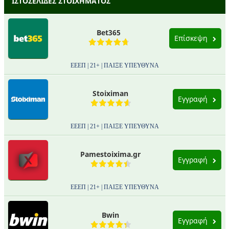
ΙΣΤΟΣΕΛΙΔΕΣ ΣΤΟΙΧΗΜΑΤΟΣ
Bet365
Επίσκεψη
ΕΕΕΠ | 21+ | ΠΑΙΞΕ ΥΠΕΥΘΥΝΑ
Stoiximan
Εγγραφή
ΕΕΕΠ | 21+ | ΠΑΙΞΕ ΥΠΕΥΘΥΝΑ
Pamestoixima.gr
Εγγραφή
ΕΕΕΠ | 21+ | ΠΑΙΞΕ ΥΠΕΥΘΥΝΑ
Bwin
Εγγραφή