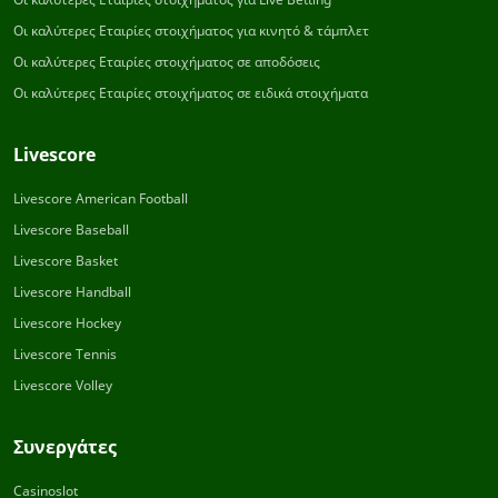
Οι καλύτερες Εταιρίες στοιχήματος για κινητό & τάμπλετ
Οι καλύτερες Εταιρίες στοιχήματος σε αποδόσεις
Οι καλύτερες Εταιρίες στοιχήματος σε ειδικά στοιχήματα
Livescore
Livescore American Football
Livescore Baseball
Livescore Basket
Livescore Handball
Livescore Hockey
Livescore Tennis
Livescore Volley
Συνεργάτες
Casinoslot