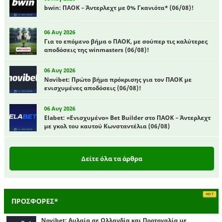
bwin: ΠΑΟΚ – Άντερλεχτ με 0% Γκανιότα* (06/08)!
06 Αυγ 2026
Για το επόμενο βήμα ο ΠΑΟΚ, με σούπερ τις καλύτερες
αποδόσεις της winmasters (06/08)!
06 Αυγ 2026
Novibet: Πρώτο βήμα πρόκρισης για τον ΠΑΟΚ με
ενισχυμένες αποδόσεις (06/08)!
06 Αυγ 2026
Elabet: «Ενισχυμένο» Bet Builder στο ΠΑΟΚ – Άντερλεχτ
με γκολ του καυτού Κωνσταντέλια (06/08)
Δείτε όλα τα άρθρα
ΠΡΟΣΦΟΡΕΣ*
Novibet: Αυλαία σε Ολλανδία και Πορτογαλία με