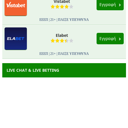
Vistabet
Εγγραφή
ΕΕΕΠ | 21+ | ΠΑΙΞΕ ΥΠΕΥΘΥΝΑ
Elabet
Εγγραφή
ΕΕΕΠ | 21+ | ΠΑΙΞΕ ΥΠΕΥΘΥΝΑ
LIVE CHAT & LIVE BETTING