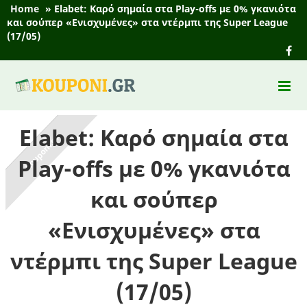
Home
»
Elabet: Καρό σημαία στα Play-offs με 0% γκανιότα
και σούπερ «Ενισχυμένες» στα ντέρμπι της Super League
(17/05)
Elabet: Καρό σημαία στα
Play-offs με 0% γκανιότα
και σούπερ
«Ενισχυμένες» στα
ντέρμπι της Super League
(17/05)