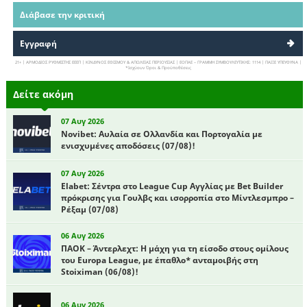
Διάβασε την κριτική
Εγγραφή
21+ | ΑΡΜΟΔΙΟΣ ΡΥΘΜΙΣΤΗΣ ΕΕΕΠ | ΚΙΝΔΥΝΟΣ ΕΘΙΣΜΟΥ & ΑΠΩΛΕΙΑΣ ΠΕΡΙΟΥΣΙΑΣ | ΕΟΠΑΕ – ΓΡΑΜΜΗ ΣΥΜΒΟΥΛΕΥΤΙΚΗΣ: 1114 | ΠΑΙΞΕ ΥΠΕΥΘΥΝΑ |
*Ισχύουν Όροι & Προϋποθέσεις
Δείτε ακόμη
07 Αυγ 2026
Novibet: Αυλαία σε Ολλανδία και Πορτογαλία με
ενισχυμένες αποδόσεις (07/08)!
07 Αυγ 2026
Elabet: Σέντρα στο League Cup Αγγλίας με Bet Builder
πρόκρισης για Γουλβς και ισορροπία στο Μίντλεσμπρο –
Ρέξαμ (07/08)
06 Αυγ 2026
ΠΑΟΚ – Άντερλεχτ: Η μάχη για τη είσοδο στους ομίλους
του Europa League, με έπαθλο* ανταμοιβής στη
Stoiximan (06/08)!
06 Αυγ 2026