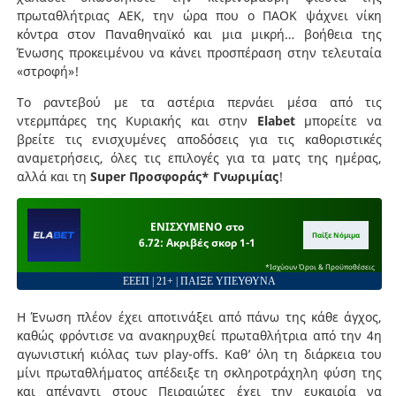
πρωταθλήτριας ΑΕΚ, την ώρα που ο ΠΑΟΚ ψάχνει νίκη
κόντρα στον Παναθηναϊκό και μια μικρή… βοήθεια της
Ένωσης προκειμένου να κάνει προσπέραση στην τελευταία
«στροφή»!
Το ραντεβού με τα αστέρια περνάει μέσα από τις
ντερμπάρες της Κυριακής και στην
Elabet
μπορείτε να
βρείτε τις ενισχυμένες αποδόσεις για τις καθοριστικές
αναμετρήσεις, όλες τις επιλογές για τα ματς της ημέρας,
αλλά και τη
Super Προσφοράς* Γνωριμίας
!
ΕΝΙΣΧΥΜΕΝΟ στο
Παίξε Νόμιμα
6.72: Ακριβές σκορ 1-1
*Ισχύουν Όροι & Προϋποθέσεις
ΕΕΕΠ | 21+ | ΠΑΙΞΕ ΥΠΕΥΘΥΝΑ
Η Ένωση πλέον έχει αποτινάξει από πάνω της κάθε άγχος,
καθώς φρόντισε να ανακηρυχθεί πρωταθλήτρια από την 4η
αγωνιστική κιόλας των play-offs. Καθ’ όλη τη διάρκεια του
μίνι πρωταθλήματος απέδειξε τη σκληροτράχηλη φύση της
και απέναντι στους Πειραιώτες έχει την ευκαιρία να