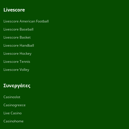
Livescore
Livescore American Football
Livescore Baseball
Livescore Basket
Livescore Handball
Livescore Hockey
Livescore Tennis
Livescore Volley
Συνεργάτες
Casinoslot
Casinogreece
Live Casino
Casinohome