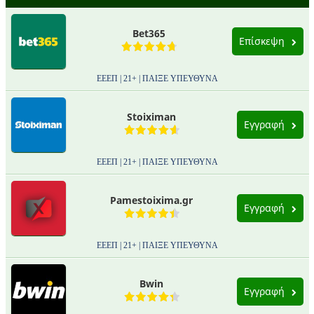
Bet365
Επίσκεψη
ΕΕΕΠ | 21+ | ΠΑΙΞΕ ΥΠΕΥΘΥΝΑ
Stoiximan
Εγγραφή
ΕΕΕΠ | 21+ | ΠΑΙΞΕ ΥΠΕΥΘΥΝΑ
Pamestoixima.gr
Εγγραφή
ΕΕΕΠ | 21+ | ΠΑΙΞΕ ΥΠΕΥΘΥΝΑ
Bwin
Εγγραφή