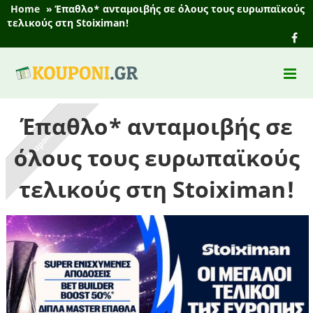
Home
»
Έπαθλο* ανταμοιβής σε όλους τους ευρωπαϊκούς
τελικούς στη Stoiximan!
Έπαθλο* ανταμοιβής σε
όλους τους ευρωπαϊκούς
τελικούς στη Stoiximan!