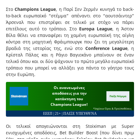
Στο
Champions League
, η Παρί Σεν Ζερμέν κυνηγά το back-
to-back ευρωπαϊκό “στέμμα” απέναντι στο “αουτσάιντερ”
Άρσεναλ που επιστρέφει σε τελικό με στόχο να πάρει
επιτέλους αυτό το τρόπαιο. Στο
Europa League
, η Άστον
Βίλα θέλει να επαναφέρει τη χαμένη ευρωπαϊκή της αίγλη
κόντρα στη μαχητική Φράιμπουργκ που ζει τη μεγαλύτερη
βραδιά της ιστορίας της, ενώ στο
Conference League
, η
Κρίσταλ Πάλας και η Ράγιο Βαγιεκάνο μπαίνουν σε έναν
τελικό όπου και οι δύο ψάχνουν το πρώτο μεγάλο ευρωπαϊκό
τρόπαιο που μπορεί να αλλάξει για πάντα το γόητρο τους
στην Ευρώπη.
Οι ανανεωμένες
αποδόσεις για την
Παίξε Νόμιμα
κατάκτηση του
Champions League!
*Ισχύουν Όροι & Προϋποθέσεις
ΕΕΕΠ | 21+ | ΠΑΙΞΕ ΥΠΕΥΘΥΝΑ
Οι τελικοί απογειώνονται στη Stoiximan με Super
ενισχυμένες αποδόσεις, Bet Builder Boost (που δίνει πριμ