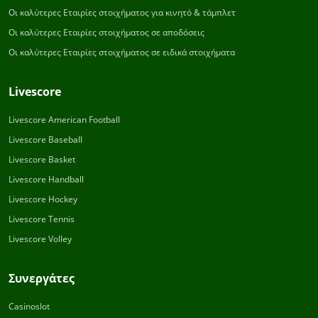
Οι καλύτερες Εταιρίες στοιχήματος για κινητό & τάμπλετ
Οι καλύτερες Εταιρίες στοιχήματος σε αποδόσεις
Οι καλύτερες Εταιρίες στοιχήματος σε ειδικά στοιχήματα
Livescore
Livescore American Football
Livescore Baseball
Livescore Basket
Livescore Handball
Livescore Hockey
Livescore Tennis
Livescore Volley
Συνεργάτες
Casinoslot