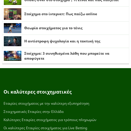
Στοίχημα στο ίντερνετ: Πως παίζω online
Θεωρία στοιχήματος για το τένις
Η αντίστροφη ψυχολογία και η τακτική της
Στοίχημα: 3 συνηθισμένα λάθη που μπορείτε να
αποφύγετε
Οι καλύτερες στοιχηματικές
Εταιρίες στοιχήματος με την καλύτερη εξυπηρέτηση
Στοιχηματικές Εταιρίες στην Ελλάδα
Καλύτερες Εταιρίες στοιχήματος για τρόπους πληρωμών
Οι καλύτερες Εταιρίες στοιχήματος για Live Betting