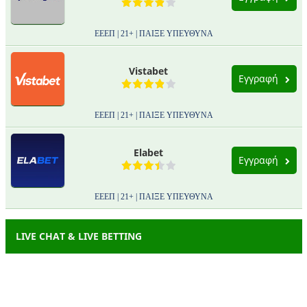
ΕΕΕΠ | 21+ | ΠΑΙΞΕ ΥΠΕΥΘΥΝΑ
Vistabet
Εγγραφή
ΕΕΕΠ | 21+ | ΠΑΙΞΕ ΥΠΕΥΘΥΝΑ
Elabet
Εγγραφή
ΕΕΕΠ | 21+ | ΠΑΙΞΕ ΥΠΕΥΘΥΝΑ
LIVE CHAT & LIVE BETTING