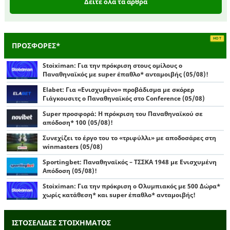
Δείτε όλα τα άρθρα
ΠΡΟΣΦΟΡΕΣ*
Stoiximan: Για την πρόκριση στους ομίλους ο
Παναθηναϊκός με super έπαθλο* ανταμοιβής (05/08)!
Elabet: Για «Ενισχυμένο» προβάδισμα με σκόρερ
Γιάγκουσιτς ο Παναθηναϊκός στο Conference (05/08)
Super προσφορά: Η πρόκριση του Παναθηναϊκού σε
απόδοση* 100 (05/08)!
Συνεχίζει το έργο του το «τριφύλλι» με αποδοσάρες στη
winmasters (05/08)
Sportingbet: Παναθηναϊκός – ΤΣΣΚΑ 1948 με Ενισχυμένη
Απόδοση (05/08)!
Stoiximan: Για την πρόκριση ο Ολυμπιακός με 500 Δώρα*
χωρίς κατάθεση* και super έπαθλο* ανταμοιβής!
ΙΣΤΟΣΕΛΙΔΕΣ ΣΤΟΙΧΗΜΑΤΟΣ