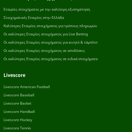
Εταιρίες στοιχήματος με την καλύτερη εξυπηρέτηση
Στοιχηματικές Εταιρίες στην Ελλάδα
Καλύτερες Εταιρίες στοιχήματος για τρόπους πληρωμών
Οι καλύτερες Εταιρίες στοιχήματος για Live Betting
Οι καλύτερες Εταιρίες στοιχήματος για κινητό & τάμπλετ
Οι καλύτερες Εταιρίες στοιχήματος σε αποδόσεις
Οι καλύτερες Εταιρίες στοιχήματος σε ειδικά στοιχήματα
Livescore
Livescore American Football
Livescore Baseball
Livescore Basket
Livescore Handball
Livescore Hockey
Livescore Tennis