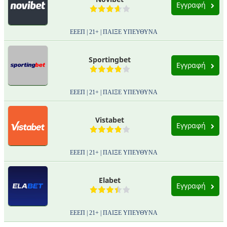
Εγγραφή
ΕΕΕΠ | 21+ | ΠΑΙΞΕ ΥΠΕΥΘΥΝΑ
Sportingbet
Εγγραφή
ΕΕΕΠ | 21+ | ΠΑΙΞΕ ΥΠΕΥΘΥΝΑ
Vistabet
Εγγραφή
ΕΕΕΠ | 21+ | ΠΑΙΞΕ ΥΠΕΥΘΥΝΑ
Elabet
Εγγραφή
ΕΕΕΠ | 21+ | ΠΑΙΞΕ ΥΠΕΥΘΥΝΑ