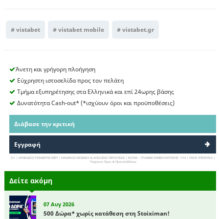
vistabet
vistabet mobile
vistabet.gr
Άνετη και γρήγορη πλοήγηση
Εύχρηστη ιστοσελίδα προς τον πελάτη
Τμήμα εξυπηρέτησης στα Ελληνικά και επί 24ωρης βάσης
Δυνατότητα Cash-out* (*ισχύουν όροι και προϋποθέσεις)
Διάβασε την κριτική
Εγγραφή
21+ | ΑΡΜΟΔΙΟΣ ΡΥΘΜΙΣΤΗΣ ΕΕΕΠ | ΚΙΝΔΥΝΟΣ ΕΘΙΣΜΟΥ & ΑΠΩΛΕΙΑΣ ΠΕΡΙΟΥΣΙΑΣ | ΕΟΠΑΕ – ΓΡΑΜΜΗ ΣΥΜΒΟΥΛΕΥΤΙΚΗΣ: 1114 | ΠΑΙΞΕ ΥΠΕΥΘΥΝΑ |
*Ισχύουν Όροι & Προϋποθέσεις
Δείτε ακόμη
07 Αυγ 2026
500 Δώρα* χωρίς κατάθεση στη Stoiximan!