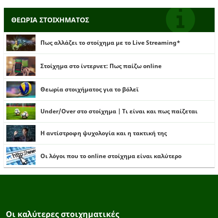
ΘΕΩΡΙΑ ΣΤΟΙΧΗΜΑΤΟΣ
Πως αλλάζει το στοίχημα με το Live Streaming*
Στοίχημα στο ίντερνετ: Πως παίζω online
Θεωρία στοιχήματος για το βόλεϊ
Under/Over στο στοίχημα | Τι είναι και πως παίζεται
Η αντίστροφη ψυχολογία και η τακτική της
Οι λόγοι που το online στοίχημα είναι καλύτερο
Οι καλύτερες στοιχηματικές