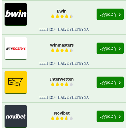
Bwin
Εγγραφή
ΕΕΕΠ | 21+ | ΠΑΙΞΕ ΥΠΕΥΘΥΝΑ
Winmasters
Εγγραφή
ΕΕΕΠ | 21+ | ΠΑΙΞΕ ΥΠΕΥΘΥΝΑ
Interwetten
Εγγραφή
ΕΕΕΠ | 21+ | ΠΑΙΞΕ ΥΠΕΥΘΥΝΑ
Novibet
Εγγραφή