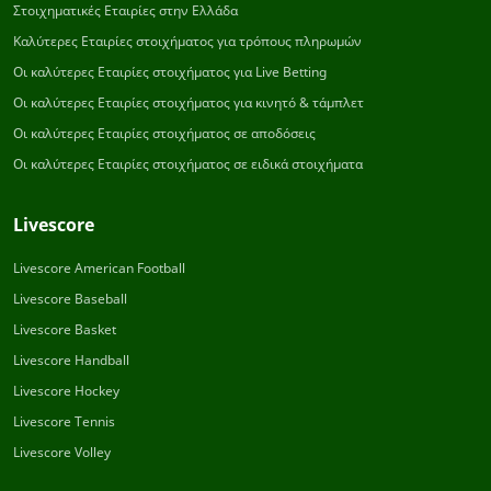
Στοιχηματικές Εταιρίες στην Ελλάδα
Καλύτερες Εταιρίες στοιχήματος για τρόπους πληρωμών
Οι καλύτερες Εταιρίες στοιχήματος για Live Betting
Οι καλύτερες Εταιρίες στοιχήματος για κινητό & τάμπλετ
Οι καλύτερες Εταιρίες στοιχήματος σε αποδόσεις
Οι καλύτερες Εταιρίες στοιχήματος σε ειδικά στοιχήματα
Livescore
Livescore American Football
Livescore Baseball
Livescore Basket
Livescore Handball
Livescore Hockey
Livescore Tennis
Livescore Volley