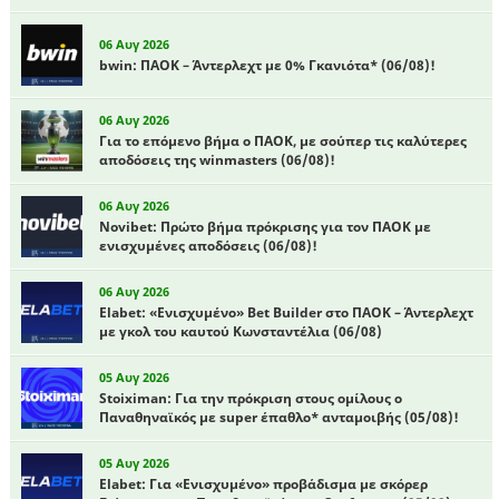
06 Αυγ 2026
bwin: ΠΑΟΚ – Άντερλεχτ με 0% Γκανιότα* (06/08)!
06 Αυγ 2026
Για το επόμενο βήμα ο ΠΑΟΚ, με σούπερ τις καλύτερες
αποδόσεις της winmasters (06/08)!
06 Αυγ 2026
Novibet: Πρώτο βήμα πρόκρισης για τον ΠΑΟΚ με
ενισχυμένες αποδόσεις (06/08)!
06 Αυγ 2026
Elabet: «Ενισχυμένο» Bet Builder στο ΠΑΟΚ – Άντερλεχτ
με γκολ του καυτού Κωνσταντέλια (06/08)
05 Αυγ 2026
Stoiximan: Για την πρόκριση στους ομίλους ο
Παναθηναϊκός με super έπαθλο* ανταμοιβής (05/08)!
05 Αυγ 2026
Elabet: Για «Ενισχυμένο» προβάδισμα με σκόρερ