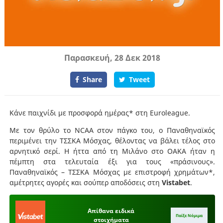
Παρασκευή, 28 Δεκ 2018
Share
Tweet
Κάνε παιχνίδι με προσφορά ημέρας* στη Euroleague.
Με τον θρύλο το NCAA στον πάγκο του, ο Παναθηναϊκός
περιμένει την ΤΣΣΚΑ Μόσχας, θέλοντας να βάλει τέλος στο
αρνητικό σερί. Η ήττα από τη Μιλάνο στο ΟΑΚΑ ήταν η
πέμπτη στα τελευταία έξι για τους «πράσινους».
Παναθηναϊκός – ΤΣΣΚΑ Μόσχας με επιστροφή χρημάτων*,
αμέτρητες αγορές και σούπερ αποδόσεις στη
Vistabet
.
Απίθανα ειδικά
Παίξε Νόμιμα
στοιχήματα