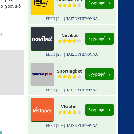
Εγγραφή
νο χρονικό
ΕΕΕΠ | 21+ | ΠΑΙΞΕ ΥΠΕΥΘΥΝΑ
Α»
Novibet
Εγγραφή
ΕΕΕΠ | 21+ | ΠΑΙΞΕ ΥΠΕΥΘΥΝΑ
Sportingbet
Εγγραφή
ΕΕΕΠ | 21+ | ΠΑΙΞΕ ΥΠΕΥΘΥΝΑ
Vistabet
Εγγραφή
ΕΕΕΠ | 21+ | ΠΑΙΞΕ ΥΠΕΥΘΥΝΑ