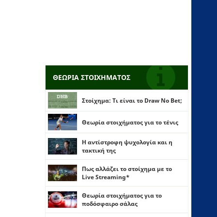
ΘΕΩΡΙΑ ΣΤΟΙΧΗΜΑΤΟΣ
Στοίχημα: Τι είναι το Draw No Bet;
Θεωρία στοιχήματος για το τένις
Η αντίστροφη ψυχολογία και η
τακτική της
Πως αλλάζει το στοίχημα με το
Live Streaming*
Θεωρία στοιχήματος για το
ποδόσφαιρο σάλας