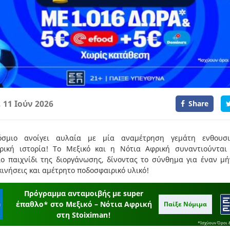
 11 Ιούν 2026
Share
όσμιο ανοίγει αυλαία με μία αναμέτρηση γεμάτη ενθουσ
ρική ιστορία! Το Μεξικό και η Νότια Αφρική συναντιούνται
ιο παιχνίδι της διοργάνωσης, δίνοντας το σύνθημα για έναν μ
κινήσεις και αμέτρητο ποδοσφαιρικό υλικό!
Πρόγραμμα ανταμοιβής με super
έπαθλο* στο Μεξικό – Νότια Αφρική
Παίξε Νόμιμα
στη Stoiximan!
*Ισχύουν Όροι 