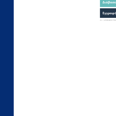
Διάβασε
Εγγραφ
21+ | ΑΡΜΟΔΙΟΣ ΡΥΘ