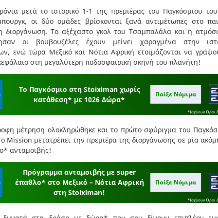
χρόνια μετά το ιστορικό 1-1 της πρεμιέρας του Παγκόσμιου το
μπουργκ, οι δύο ομάδες βρίσκονται ξανά αντιμέτωπες στο παι
τη διοργάνωση. Το αξέχαστο γκολ του Τσαμπαλάλα και η ατμόσ
γησαν οι βουβουζέλες έχουν μείνει χαραγμένα στην ιστ
ων, ενώ τώρα Μεξικό και Νότια Αφρική ετοιμάζονται να γράψο
 κεφάλαιο στη μεγαλύτερη ποδοσφαιρική σκηνή του πλανήτη!
Το Παγκόσμιο στη Stoiximan χωρίς
Παίξε Νόμιμα
κατάθεση* με 1026 Δώρα*
*Ισχύουν Όροι 
ροφη μέτρηση ολοκληρώθηκε και το πρώτο σφύριγμα του Παγκόσ
Το Mission μετατρέπει την πρεμιέρα της διοργάνωσης σε μία ακόμ
λο* ανταμοιβής!
Πρόγραμμα ανταμοιβής με super
έπαθλο* στο Μεξικό – Νότια Αφρική
Παίξε Νόμιμα
στη Stoiximan!
*Ισχύουν Όροι 
 δυνατά στη δράση με δώρα* που σου δίνουν επιπλέον ευκ