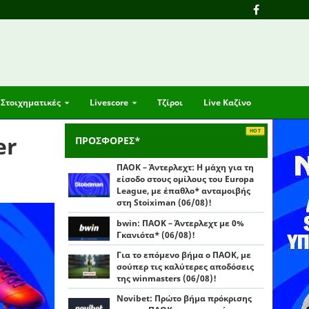
 Στοιχηματικές
Livescore
Τζίροι
Live Καζίνο
er
ΠΡΟΣΦΟΡΕΣ*
ΠΑΟΚ – Άντερλεχτ: Η μάχη για τη
είσοδο στους ομίλους του Europa
League, με έπαθλο* ανταμοιβής
στη Stoiximan (06/08)!
bwin: ΠΑΟΚ – Άντερλεχτ με 0%
Γκανιότα* (06/08)!
Για το επόμενο βήμα ο ΠΑΟΚ, με
σούπερ τις καλύτερες αποδόσεις
της winmasters (06/08)!
Novibet: Πρώτο βήμα πρόκρισης