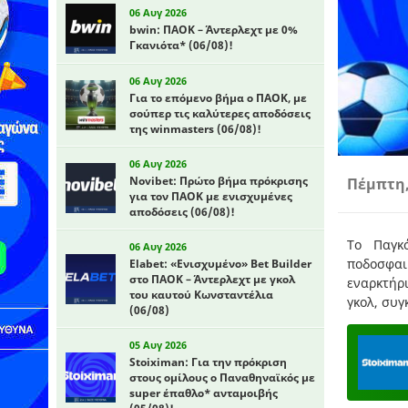
06 Αυγ 2026
bwin: ΠΑΟΚ – Άντερλεχτ με 0%
Γκανιότα* (06/08)!
06 Αυγ 2026
Για το επόμενο βήμα ο ΠΑΟΚ, με
σούπερ τις καλύτερες αποδόσεις
της winmasters (06/08)!
06 Αυγ 2026
Novibet: Πρώτο βήμα πρόκρισης
Πέμπτη,
για τον ΠΑΟΚ με ενισχυμένες
αποδόσεις (06/08)!
Το Παγκ
06 Αυγ 2026
ποδοσφαι
Elabet: «Ενισχυμένο» Bet Builder
στο ΠΑΟΚ – Άντερλεχτ με γκολ
εναρκτήρ
του καυτού Κωνσταντέλια
γκολ, συγ
(06/08)
05 Αυγ 2026
Stoiximan: Για την πρόκριση
στους ομίλους ο Παναθηναϊκός με
super έπαθλο* ανταμοιβής