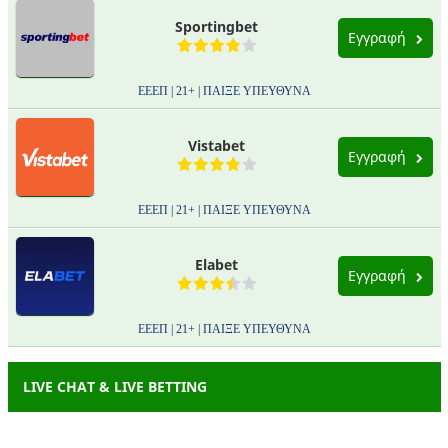
Sportingbet
Εγγραφή
ΕΕΕΠ | 21+ | ΠΑΙΞΕ ΥΠΕΥΘΥΝΑ
Vistabet
Εγγραφή
ΕΕΕΠ | 21+ | ΠΑΙΞΕ ΥΠΕΥΘΥΝΑ
Elabet
Εγγραφή
ΕΕΕΠ | 21+ | ΠΑΙΞΕ ΥΠΕΥΘΥΝΑ
LIVE CHAT & LIVE BETTING