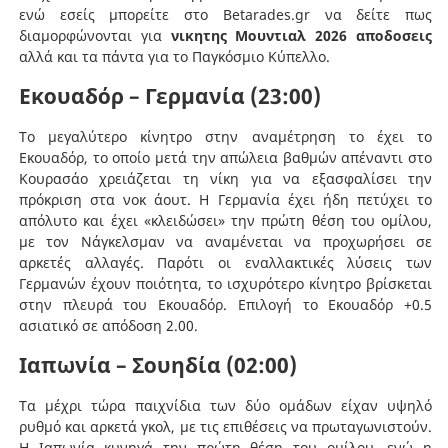
ενώ εσείς μπορείτε στο Betarades.gr να δείτε πως
διαμορφώνονται για
νικητης Μουντιαλ 2026 αποδοσεις
αλλά και τα πάντα για το Παγκόσμιο Κύπελλο.
Εκουαδόρ – Γερμανία (23:00)
Το μεγαλύτερο κίνητρο στην αναμέτρηση το έχει το
Εκουαδόρ, το οποίο μετά την απώλεια βαθμών απέναντι στο
Κουρασάο χρειάζεται τη νίκη για να εξασφαλίσει την
πρόκριση στα νοκ άουτ. Η Γερμανία έχει ήδη πετύχει το
απόλυτο και έχει «κλειδώσει» την πρώτη θέση του ομίλου,
με τον Νάγκελσμαν να αναμένεται να προχωρήσει σε
αρκετές αλλαγές. Παρότι οι εναλλακτικές λύσεις των
Γερμανών έχουν ποιότητα, το ισχυρότερο κίνητρο βρίσκεται
στην πλευρά του Εκουαδόρ. Επιλογή το Εκουαδόρ +0.5
ασιατικό σε απόδοση 2.00.
Ιαπωνία – Σουηδία (02:00)
Τα μέχρι τώρα παιχνίδια των δύο ομάδων είχαν υψηλό
ρυθμό και αρκετά γκολ, με τις επιθέσεις να πρωταγωνιστούν.
Η Ιαπωνία κυνηγά την πρώτη θέση του ομίλου, ενώ η