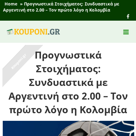
Home
»
Προγνωστικά Στοιχήματος: Συνδυαστικά με
Αργεντινή στο 2.00 – Τον πρώτο λόγο η Κολομβία
Προγνωστικά
Στοιχήματος:
Συνδυαστικά με
Αργεντινή στο 2.00 – Τον
πρώτο λόγο η Κολομβία