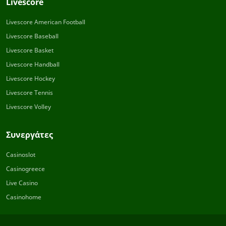
Livescore
Livescore American Football
Livescore Baseball
Livescore Basket
Livescore Handball
Livescore Hockey
Livescore Tennis
Livescore Volley
Συνεργάτες
Casinoslot
Casinogreece
Live Casino
Casinohome