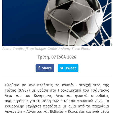
Photo Credits: fStop Images GmbH / Alamy Stock Photo
Τρίτη, 07 Ιούλ 2026
Share
Tweet
Πλούσιο σε αναμετρήσεις το κουπόνι στοιχήματος της
Τρίτης (07/07) με δράση στα Προκριματικά του Τσάμπιονς
Λιγκ και του Κόνφερενς Λιγκ και φυσικά σπουδαίες
αναμετρήσεις για τη φάση των “16” του Μουντιάλ 2026. Το
Kouponi.gr ξεχώρισε προτάσεις με αξία από τα παιχνίδια
Αργεντινή – Αίγυπτος και Ελβετία – Κολομβία και ενώ μέσα