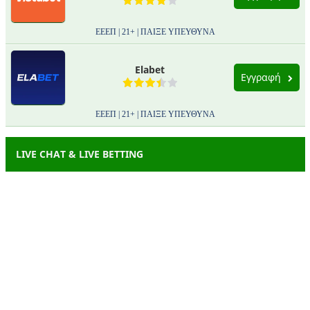
ΕΕΕΠ | 21+ | ΠΑΙΞΕ ΥΠΕΥΘΥΝΑ
Elabet
Εγγραφή
ΕΕΕΠ | 21+ | ΠΑΙΞΕ ΥΠΕΥΘΥΝΑ
LIVE CHAT & LIVE BETTING