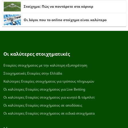
Στοίχημα: Πώς να ποντάρετε στα κόρνερ
Οι λόγοι που το online στοίχημα είναι καλύτερο
Οι καλύτερες στοιχηματικές
Εταιρίες στοιχήματος με την καλύτερη εξυπηρέτηση
Στοιχηματικές Εταιρίες στην Ελλάδα
Καλύτερες Εταιρίες στοιχήματος για τρόπους πληρωμών
Οι καλύτερες Εταιρίες στοιχήματος για Live Betting
Οι καλύτερες Εταιρίες στοιχήματος για κινητό & τάμπλετ
Οι καλύτερες Εταιρίες στοιχήματος σε αποδόσεις
Οι καλύτερες Εταιρίες στοιχήματος σε ειδικά στοιχήματα