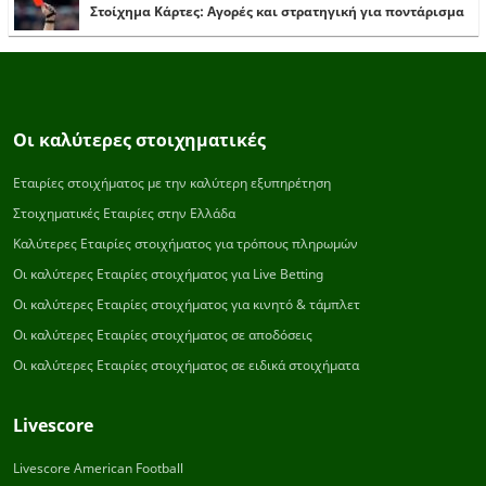
Στοίχημα Κάρτες: Αγορές και στρατηγική για ποντάρισμα
Οι καλύτερες στοιχηματικές
Εταιρίες στοιχήματος με την καλύτερη εξυπηρέτηση
Στοιχηματικές Εταιρίες στην Ελλάδα
Καλύτερες Εταιρίες στοιχήματος για τρόπους πληρωμών
Οι καλύτερες Εταιρίες στοιχήματος για Live Betting
Οι καλύτερες Εταιρίες στοιχήματος για κινητό & τάμπλετ
Οι καλύτερες Εταιρίες στοιχήματος σε αποδόσεις
Οι καλύτερες Εταιρίες στοιχήματος σε ειδικά στοιχήματα
Livescore
Livescore American Football