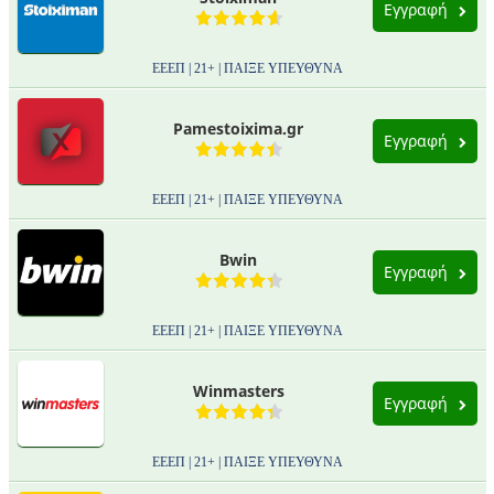
Εγγραφή
ΕΕΕΠ | 21+ | ΠΑΙΞΕ ΥΠΕΥΘΥΝΑ
Pamestoixima.gr
Εγγραφή
ΕΕΕΠ | 21+ | ΠΑΙΞΕ ΥΠΕΥΘΥΝΑ
Bwin
Εγγραφή
ΕΕΕΠ | 21+ | ΠΑΙΞΕ ΥΠΕΥΘΥΝΑ
Winmasters
Εγγραφή
ΕΕΕΠ | 21+ | ΠΑΙΞΕ ΥΠΕΥΘΥΝΑ