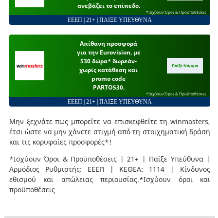
ανεβάζει το επίπεδο.
*Ισχύουν Όροι & Προϋποθέσεις
ΕΕΕΠ | 21+ | ΠΑΙΞΕ ΥΠΕΥΘΥΝΑ
Απίθανη προσφορά
για την Eurovision, με
530 δώρα* δωρεάν-
Παίξε Νόμιμα
χωρίς κατάθεση και
promo code
PARTO530.
*Ισχύουν Όροι & Προϋποθέσεις
ΕΕΕΠ | 21+ | ΠΑΙΞΕ ΥΠΕΥΘΥΝΑ
Μην ξεχνάτε πως μπορείτε να επισκεφθείτε τη winmasters,
έτσι ώστε να μην χάνετε στιγμή από τη στοιχηματική δράση
και τις κορυφαίες προσφορές*!
*Ισχύουν Όροι & Προϋποθέσεις | 21+ | Παίξε Υπεύθυνα |
Αρμόδιος Ρυθμιστής: ΕΕΕΠ | ΚΕΘΕΑ: 1114 | Κίνδυνος
εθισμού και απώλειας περιουσίας.*Ισχύουν όροι και
προϋποθέσεις