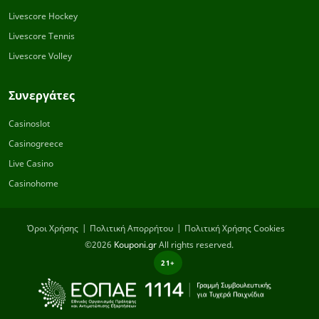
Livescore Hockey
Livescore Tennis
Livescore Volley
Συνεργάτες
Casinoslot
Casinogreece
Live Casino
Casinohome
Όροι Χρήσης
Πολιτική Απορρήτου
Πολιτική Χρήσης Cookies
©2026
Kouponi.gr
All rights reserved.
21+