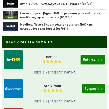
bwin: ΠΑΟΚ – Άντερλεχτ με 0% Γκανιότα* (06/08)!
Για το επόμενο βήμα ο ΠΑΟΚ, με σούπερ τις καλύτερες
αποδόσεις της winmasters (06/08)!
Novibet: Πρώτο βήμα πρόκρισης για τον ΠΑΟΚ με
ενισχυμένες αποδόσεις (06/08)!
ΙΣΤΟΣΕΛΙΔΕΣ ΣΤΟΙΧΗΜΑΤΟΣ
Bet365
Επίσκεψη
ΕΕΕΠ | 21+ | ΠΑΙΞΕ ΥΠΕΥΘΥΝΑ
Stoiximan
Εγγραφή
ΕΕΕΠ | 21+ | ΠΑΙΞΕ ΥΠΕΥΘΥΝΑ