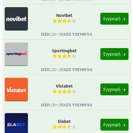
Novibet
Εγγραφή
ΕΕΕΠ | 21+ | ΠΑΙΞΕ ΥΠΕΥΘΥΝΑ
Sportingbet
Εγγραφή
ΕΕΕΠ | 21+ | ΠΑΙΞΕ ΥΠΕΥΘΥΝΑ
Vistabet
Εγγραφή
ΕΕΕΠ | 21+ | ΠΑΙΞΕ ΥΠΕΥΘΥΝΑ
Elabet
Εγγραφή