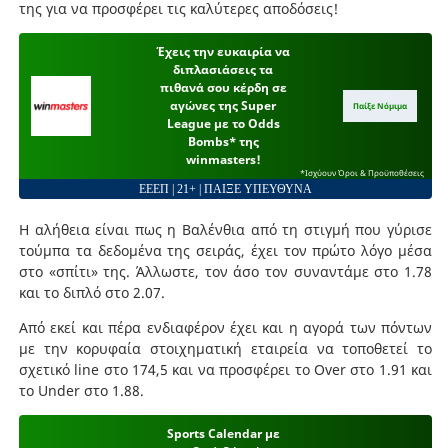
της για να προσφέρει τις καλύτερες αποδόσεις!
Έχεις την ευκαιρία να
διπλασιάσεις τα
πιθανά σου κέρδη σε
αγώνες της Super
Παίξε Νόμιμα
League με το Odds
Bombs* της
winmasters!
*Ισχύουν Όροι & Προϋποθέσεις
ΕΕΕΠ | 21+ | ΠΑΙΞΕ ΥΠΕΥΘΥΝΑ
Η αλήθεια είναι πως η Βαλένθια από τη στιγμή που γύρισε
τούμπα τα δεδομένα της σειράς, έχει τον πρώτο λόγο μέσα
στο «σπίτι» της. Άλλωστε, τον άσο τον συναντάμε στο 1.78
και το διπλό στο 2.07.
Από εκεί και πέρα ενδιαφέρον έχει και η αγορά των πόντων
με την κορυφαία στοιχηματική εταιρεία να τοποθετεί το
σχετικό line στο 174,5 και να προσφέρει το Over στο 1.91 και
το Under στο 1.88.
Sports Calendar με