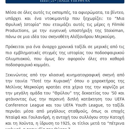
ΕΕΕΠ | 21+ | ΠΑΙΞΕ ΥΠΕΥΘΥΝΑ
Μέσα σε όλες αυτές τις εκπομπές, τα αφιερώματα, τα βίντεο,
υπάρχει και ένα ντοκιμαντέρ που ξεχωρίζει: το “Μια
Θρυλική Ιστορία” που ετοιμάζει αυτές τις μέρες η Filmiki
Productions, με την ευγενική υποστήριξη της Stoiximan,
πάνω σε μια ιδέα του σκηνοθέτη Αλέξανδρου Μερκούρη.
Πρόκειται για ένα άναρχο χρονικά ταξίδι σε μερικές από τις
πιο εμβληματικές στιγμές της ιστορίας του ποδοσφαιρικού
Ολυμπιακού, που όμως δεν αφορούν όλες στο καθαρά
ποδοσφαιρικό κομμάτι.
Ξεκινώντας από την κλασική κινηματογραφική σκηνή από
την ταινία “Ποτέ την Κυριακή” όπου ο χαρακτήρας της
Μελίνας Μερκούρη κρατάει στα χέρια της την κορνίζα με
την μεγάλη ομάδα του “Θρύλου” της δεκαετίας του ‘50 και
φτάνοντας έως την περσινή διπλή κατάκτηση του UEFA
Conference League και του UEFA Youth League, το ταξίδι
περνάει μέσα από μεγάλους σταθμούς, όπως οι εποχές
Νταϊφά και Γουλανδρή, η αντοχή του συλλόγου στην Κατοχή
και τη Χούντα, η ίδρυση το 1925, οι τίτλοι μετά τα “πέτρινα