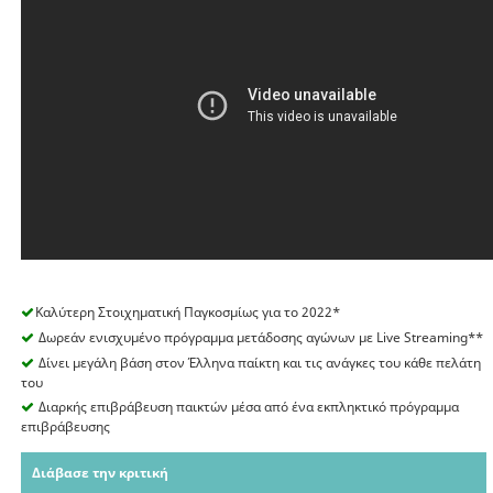
Καλύτερη Στοιχηματική Παγκοσμίως για το 2022*
Δωρεάν ενισχυμένο πρόγραμμα μετάδοσης αγώνων με Live Streaming**
Δίνει μεγάλη βάση στον Έλληνα παίκτη και τις ανάγκες του κάθε πελάτη
του
Διαρκής επιβράβευση παικτών μέσα από ένα εκπληκτικό πρόγραμμα
επιβράβευσης
Διάβασε την κριτική