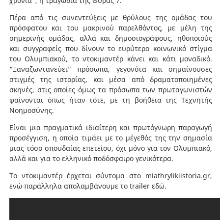
χρόνια”, η τραγωδία της Θύρας 7.
Πέρα από τις συνεντεύξεις με θρύλους της ομάδας του
πρόσφατου και του μακρινού παρελθόντος, με μέλη της
σημερινής ομάδας, αλλά και δημοσιογράφους, ηθοποιούς
και συγγραφείς που δίνουν το ευρύτερο κοινωνικό στίγμα
του Ολυμπιακού, το ντοκιμαντέρ κάνει και κάτι μοναδικό.
“Ξαναζωντανεύει” πρόσωπα, γεγονότα και σημαίνουσες
στιγμές της ιστορίας, και μέσα από δραματοποιημένες
σκηνές, στις οποίες όμως τα πρόσωπα των πρωταγωνιστών
φαίνονται όπως ήταν τότε, με τη βοήθεια της Τεχνητής
Νοημοσύνης.
Είναι μια πραγματικά ιδιαίτερη και πρωτόγνωρη παραγωγή
προσέγγιση, η οποία τιμάει με το μέγεθός της την σημασία
μιας τόσο σπουδαίας επετείου, όχι μόνο για τον Ολυμπιακό,
αλλά και για το ελληνικό ποδόσφαιρο γενικότερα.
Το ντοκιμαντέρ έρχεται σύντομα στο miathrylikiistoria.gr,
ενώ παράλληλα απολαμβάνουμε το trailer εδώ.