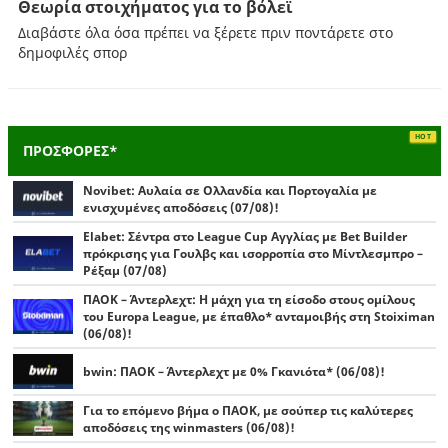
Θεωρία στοιχήματος για το βόλεϊ
Διαβάστε όλα όσα πρέπει να ξέρετε πριν ποντάρετε στο
δημοφιλές σπορ
ΠΡΟΣΦΟΡΕΣ*
Novibet: Αυλαία σε Ολλανδία και Πορτογαλία με
ενισχυμένες αποδόσεις (07/08)!
Elabet: Σέντρα στο League Cup Αγγλίας με Bet Builder
πρόκρισης για Γουλβς και ισορροπία στο Μίντλεσμπρο –
Ρέξαμ (07/08)
ΠΑΟΚ – Άντερλεχτ: Η μάχη για τη είσοδο στους ομίλους
του Europa League, με έπαθλο* ανταμοιβής στη Stoiximan
(06/08)!
bwin: ΠΑΟΚ – Άντερλεχτ με 0% Γκανιότα* (06/08)!
Για το επόμενο βήμα ο ΠΑΟΚ, με σούπερ τις καλύτερες
αποδόσεις της winmasters (06/08)!