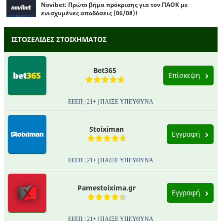
Novibet: Πρώτο βήμα πρόκρισης για τον ΠΑΟΚ με
ενισχυμένες αποδόσεις (06/08)!
ΙΣΤΟΣΕΛΙΔΕΣ ΣΤΟΙΧΗΜΑΤΟΣ
Bet365
Επίσκεψη
ΕΕΕΠ | 21+ | ΠΑΙΞΕ ΥΠΕΥΘΥΝΑ
Stoiximan
Εγγραφή
ΕΕΕΠ | 21+ | ΠΑΙΞΕ ΥΠΕΥΘΥΝΑ
Pamestoixima.gr
Εγγραφή
ΕΕΕΠ | 21+ | ΠΑΙΞΕ ΥΠΕΥΘΥΝΑ