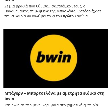
Σε μια βραδιά που θύμισε… σκωτσέζικο ντους, ο
Παναθηναϊκός επιβλήθηκε της Μπασκόνια, ωστόσο έχασε
την ευκαιρία να καλύψει το -9 του πρώτου αγώνα.
Μπάγερν – Μπαρτσελόνα με αμέτρητα ειδικά στη
bwin
Στη bwin σε περιμένει κορυφαία στοιχηματική εμπειρία!