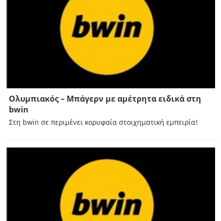
Ολυμπιακός – Μπάγερν με αμέτρητα ειδικά στη
bwin
Στη bwin σε περιμένει κορυφαία στοιχηματική εμπειρία!