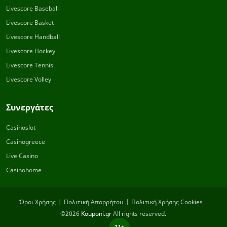
Livescore Baseball
Livescore Basket
Livescore Handball
Livescore Hockey
Livescore Tennis
Livescore Volley
Συνεργάτες
Casinoslot
Casinogreece
Live Casino
Casinohome
Όροι Χρήσης
Πολιτική Απορρήτου
Πολιτική Χρήσης Cookies
©2026
Kouponi.gr
All rights reserved.
21+