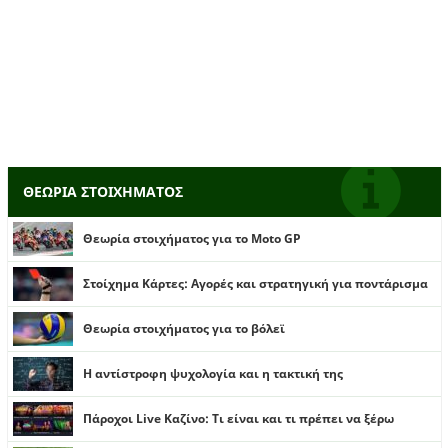
ΘΕΩΡΙΑ ΣΤΟΙΧΗΜΑΤΟΣ
Θεωρία στοιχήματος για το Moto GP
Στοίχημα Κάρτες: Αγορές και στρατηγική για ποντάρισμα
Θεωρία στοιχήματος για το βόλεϊ
Η αντίστροφη ψυχολογία και η τακτική της
Πάροχοι Live Καζίνο: Τι είναι και τι πρέπει να ξέρω