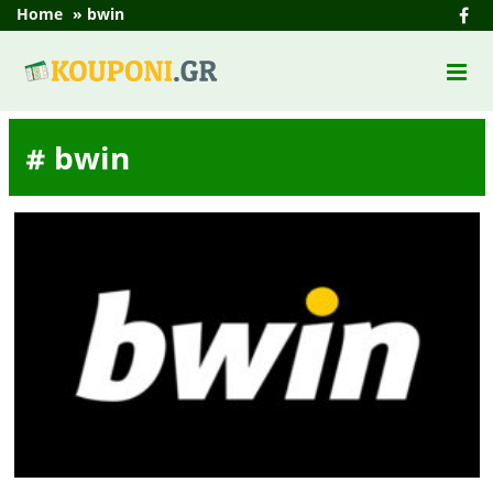
Home
»
bwin
# bwin