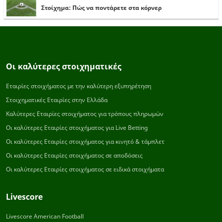
Στοίχημα: Πώς να ποντάρετε στα κόρνερ
Οι καλύτερες στοιχηματικές
Εταιρίες στοιχήματος με την καλύτερη εξυπηρέτηση
Στοιχηματικές Εταιρίες στην Ελλάδα
Καλύτερες Εταιρίες στοιχήματος για τρόπους πληρωμών
Οι καλύτερες Εταιρίες στοιχήματος για Live Betting
Οι καλύτερες Εταιρίες στοιχήματος για κινητό & τάμπλετ
Οι καλύτερες Εταιρίες στοιχήματος σε αποδόσεις
Οι καλύτερες Εταιρίες στοιχήματος σε ειδικά στοιχήματα
Livescore
Livescore American Football