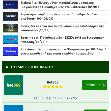
Elabet: Για «Ενισχυμένο» προβάδισμα με σκόρερ
Γιάγκουσιτς ο Παναθηναϊκός στο Conference (05/08)
Super προσφορά: Η πρόκριση του Παναθηναϊκού σε
απόδοση* 100 (05/08)!
Συνεχίζει το έργο του το «τριφύλλι» με αποδοσάρες στη
winmasters (05/08)
Sportingbet: Παναθηναϊκός – ΤΣΣΚΑ 1948 με Ενισχυμένη
Απόδοση (05/08)!
Stoiximan: Για την πρόκριση ο Ολυμπιακός με 500 Δώρα*
χωρίς κατάθεση* και super έπαθλο* ανταμοιβής!
ΙΣΤΟΣΕΛΙΔΕΣ ΣΤΟΙΧΗΜΑΤΟΣ
Bet365
Επίσκεψη
ΕΕΕΠ | 21+ | ΠΑΙΞΕ ΥΠΕΥΘΥΝΑ