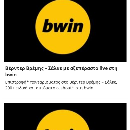
Βέρντερ Βρέμης – Σάλκε με αξεπέραστο live στη
bwin
Επιστροφή* πονταρίσματος στο Βέρντερ Βρέμης – Σάλκε,
200+ ειδικά και αυτόματο cashout* στη bwin.