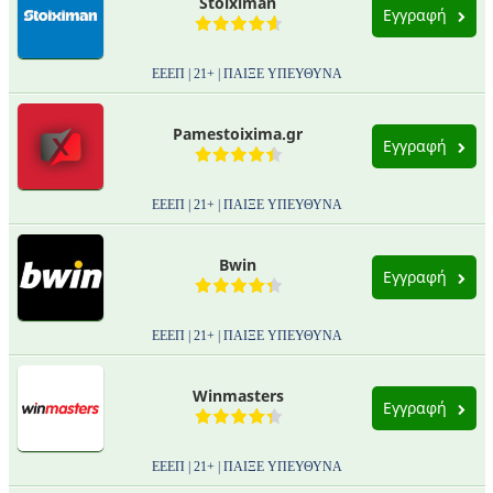
Stoiximan
Εγγραφή
ΕΕΕΠ | 21+ | ΠΑΙΞΕ ΥΠΕΥΘΥΝΑ
Pamestoixima.gr
Εγγραφή
ΕΕΕΠ | 21+ | ΠΑΙΞΕ ΥΠΕΥΘΥΝΑ
Bwin
Εγγραφή
ΕΕΕΠ | 21+ | ΠΑΙΞΕ ΥΠΕΥΘΥΝΑ
Winmasters
Εγγραφή
ΕΕΕΠ | 21+ | ΠΑΙΞΕ ΥΠΕΥΘΥΝΑ