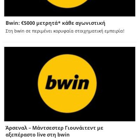
Bwin: €5000 μετρητά* κάθε αγωνιστική
Στη bwin σε περιμένει κορυφαία στοιχηματική εμπειρία!
Άρσεναλ – Μάντσεστερ Γιουνάιτεντ με
αξεπέραστο live στη bwin