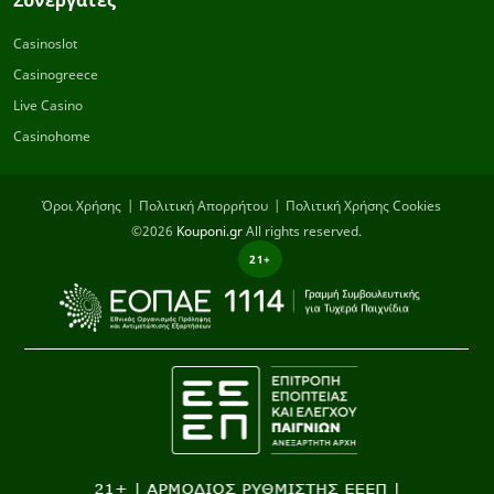
Casinoslot
Casinogreece
Live Casino
Casinohome
Όροι Χρήσης
Πολιτική Απορρήτου
Πολιτική Χρήσης Cookies
©2026
Kouponi.gr
All rights reserved.
21+