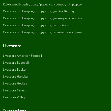
Καλύτερες Εταιρίες στοιχήματος για τρόπους πληρωμών
Οι καλύτερες Εταιρίες στοιχήματος για Live Betting
Οι καλύτερες Εταιρίες στοιχήματος για κινητό & τάμπλετ
Οι καλύτερες Εταιρίες στοιχήματος σε αποδόσεις
Οι καλύτερες Εταιρίες στοιχήματος σε ειδικά στοιχήματα
Livescore
Livescore American Football
Livescore Baseball
Livescore Basket
Livescore Handball
Livescore Hockey
Livescore Tennis
Livescore Volley
Συνεργάτες