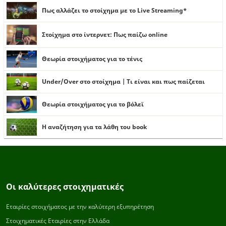
Πως αλλάζει το στοίχημα με το Live Streaming*
Στοίχημα στο ίντερνετ: Πως παίζω online
Θεωρία στοιχήματος για το τένις
Under/Over στο στοίχημα | Τι είναι και πως παίζεται
Θεωρία στοιχήματος για το βόλεϊ
Η αναζήτηση για τα λάθη του book
Οι καλύτερες στοιχηματικές
Εταιρίες στοιχήματος με την καλύτερη εξυπηρέτηση
Στοιχηματικές Εταιρίες στην Ελλάδα