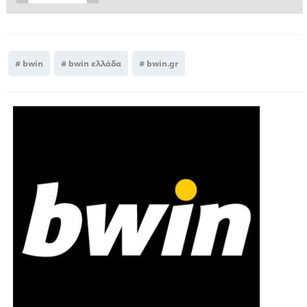
bwin
bwin ελλάδα
bwin.gr