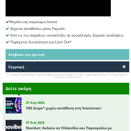
Μεγάλο και παγκόσμιο brand
Δέχεται καταθέσεις μέσω Paysafe
Από τις πιο ασφαλείς ιστοσελίδες σε συναλλαγές, δωρεάν αναλήψεις
Παρέχεται δυνατότητα για Cash Out*
Διάβασε την κριτική
Εγγραφή
21+ | ΑΡΜΟΔΙΟΣ ΡΥΘΜΙΣΤΗΣ ΕΕΕΠ | ΚΙΝΔΥΝΟΣ ΕΘΙΣΜΟΥ & ΑΠΩΛΕΙΑΣ ΠΕΡΙΟΥΣΙΑΣ | ΕΟΠΑΕ – ΓΡΑΜΜΗ ΣΥΜΒΟΥΛΕΥΤΙΚΗΣ: 1114 | ΠΑΙΞΕ ΥΠΕΥΘΥΝΑ |
*Ισχύουν Όροι & Προϋποθέσεις
Δείτε ακόμη
07 Αυγ 2026
500 Δώρα* χωρίς κατάθεση στη Stoiximan!
07 Αυγ 2026
Novibet: Αυλαία σε Ολλανδία και Πορτογαλία με