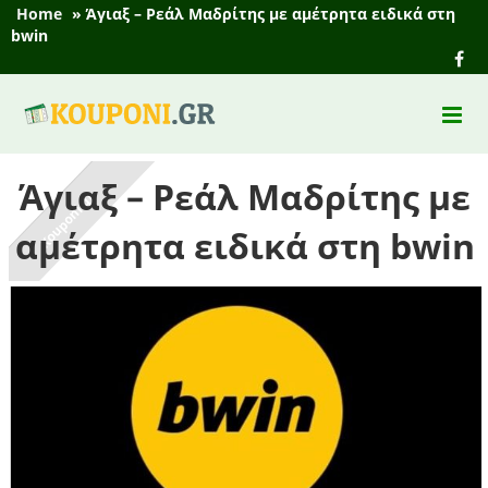
Home
»
Άγιαξ – Ρεάλ Μαδρίτης με αμέτρητα ειδικά στη
bwin
Άγιαξ – Ρεάλ Μαδρίτης με
αμέτρητα ειδικά στη bwin