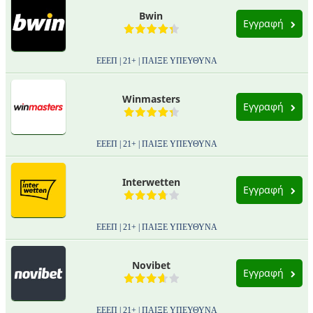
Bwin
Εγγραφή
ΕΕΕΠ | 21+ | ΠΑΙΞΕ ΥΠΕΥΘΥΝΑ
Winmasters
Εγγραφή
ΕΕΕΠ | 21+ | ΠΑΙΞΕ ΥΠΕΥΘΥΝΑ
Interwetten
Εγγραφή
ΕΕΕΠ | 21+ | ΠΑΙΞΕ ΥΠΕΥΘΥΝΑ
Novibet
Εγγραφή
ΕΕΕΠ | 21+ | ΠΑΙΞΕ ΥΠΕΥΘΥΝΑ