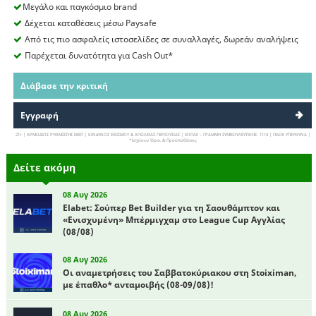
Μεγάλο και παγκόσμιο brand
Δέχεται καταθέσεις μέσω Paysafe
Από τις πιο ασφαλείς ιστοσελίδες σε συναλλαγές, δωρεάν αναλήψεις
Παρέχεται δυνατότητα για Cash Out*
Διάβασε την κριτική
Εγγραφή
21+ | ΑΡΜΟΔΙΟΣ ΡΥΘΜΙΣΤΗΣ ΕΕΕΠ | ΚΙΝΔΥΝΟΣ ΕΘΙΣΜΟΥ & ΑΠΩΛΕΙΑΣ ΠΕΡΙΟΥΣΙΑΣ | ΕΟΠΑΕ – ΓΡΑΜΜΗ ΣΥΜΒΟΥΛΕΥΤΙΚΗΣ: 1114 | ΠΑΙΞΕ ΥΠΕΥΘΥΝΑ |
*Ισχύουν Όροι & Προϋποθέσεις
Δείτε ακόμη
08 Αυγ 2026
Elabet: Σούπερ Bet Builder για τη Σαουθάμπτον και
«Ενισχυμένη» Μπέρμιγχαμ στο League Cup Αγγλίας
(08/08)
08 Αυγ 2026
Οι αναμετρήσεις του Σαββατοκύριακου στη Stoiximan,
με έπαθλο* ανταμοιβής (08-09/08)!
08 Αυγ 2026