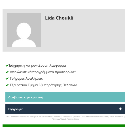
Lida Choukli
Εύχρηστη και μοντέρνα πλατφόρμα
Αποκλειστικά προγράμματα προσφορών*
Γρήγορες Αναλήψεις
Εξαιρετικό Τμήμα Εξυπηρέτησης Πελατών
Διάβασε την κριτική
Εγγραφή
21+ | ΑΡΜΟΔΙΟΣ ΡΥΘΜΙΣΤΗΣ ΕΕΕΠ | ΚΙΝΔΥΝΟΣ ΕΘΙΣΜΟΥ & ΑΠΩΛΕΙΑΣ ΠΕΡΙΟΥΣΙΑΣ | ΕΟΠΑΕ – ΓΡΑΜΜΗ ΣΥΜΒΟΥΛΕΥΤΙΚΗΣ: 1114 | ΠΑΙΞΕ ΥΠΕΥΘΥΝΑ |
*Ισχύουν Όροι & Προϋποθέσεις