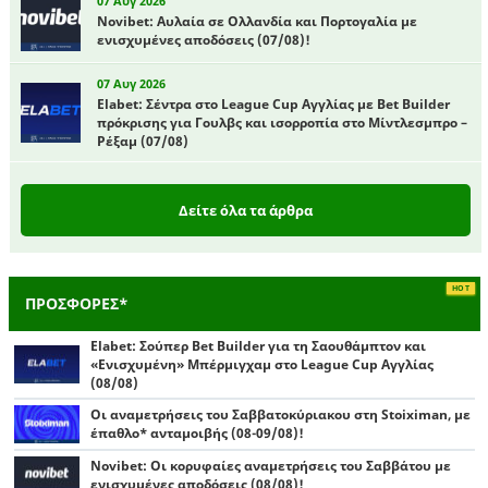
07 Αυγ 2026
Novibet: Αυλαία σε Ολλανδία και Πορτογαλία με
ενισχυμένες αποδόσεις (07/08)!
07 Αυγ 2026
Elabet: Σέντρα στο League Cup Αγγλίας με Bet Builder
πρόκρισης για Γουλβς και ισορροπία στο Μίντλεσμπρο –
Ρέξαμ (07/08)
Δείτε όλα τα άρθρα
ΠΡΟΣΦΟΡΕΣ*
Elabet: Σούπερ Bet Builder για τη Σαουθάμπτον και
«Ενισχυμένη» Μπέρμιγχαμ στο League Cup Αγγλίας
(08/08)
Οι αναμετρήσεις του Σαββατοκύριακου στη Stoiximan, με
έπαθλο* ανταμοιβής (08-09/08)!
Novibet: Oι κορυφαίες αναμετρήσεις του Σαββάτου με
ενισχυμένες αποδόσεις (08/08)!