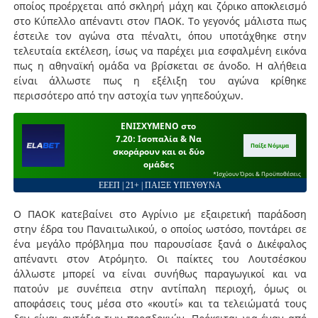
οποίος προέρχεται από σκληρή μάχη και ζόρικο αποκλεισμό
στο Κύπελλο απέναντι στον ΠΑΟΚ. Το γεγονός μάλιστα πως
έστειλε τον αγώνα στα πέναλτι, όπου υποτάχθηκε στην
τελευταία εκτέλεση, ίσως να παρέχει μια εσφαλμένη εικόνα
πως η αθηναϊκή ομάδα να βρίσκεται σε άνοδο. Η αλήθεια
είναι άλλωστε πως η εξέλιξη του αγώνα κρίθηκε
περισσότερο από την αστοχία των γηπεδούχων.
ΕΝΙΣΧΥΜΕΝΟ στο
7.20: Ισοπαλία & Να
Παίξε Νόμιμα
σκοράρουν και οι δύο
ομάδες
*Ισχύουν Όροι & Προϋποθέσεις
ΕΕΕΠ | 21+ | ΠΑΙΞΕ ΥΠΕΥΘΥΝΑ
Ο ΠΑΟΚ κατεβαίνει στο Αγρίνιο με εξαιρετική παράδοση
στην έδρα του Παναιτωλικού, ο οποίος ωστόσο, ποντάρει σε
ένα μεγάλο πρόβλημα που παρουσίασε ξανά ο Δικέφαλος
απέναντι στον Ατρόμητο. Οι παίκτες του Λουτσέσκου
άλλωστε μπορεί να είναι συνήθως παραγωγικοί και να
πατούν με συνέπεια στην αντίπαλη περιοχή, όμως οι
αποφάσεις τους μέσα στο «κουτί» και τα τελειώματά τους