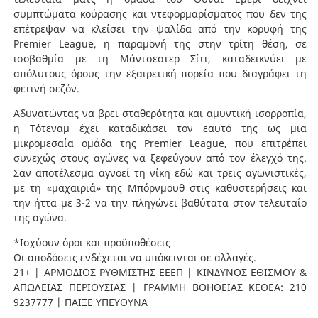
συμπτώματα κούρασης και ντεφορμαρίσματος που δεν της
επέτρεψαν να κλείσει την ψαλίδα από την κορυφή της
Premier League, η παραμονή της στην τρίτη θέση, σε
ισοβαθμία με τη Μάντσεστερ Σίτι, καταδεικνύει με
απόλυτους όρους την εξαιρετική πορεία που διαγράφει τη
φετινή σεζόν.
Αδυνατώντας να βρει σταθερότητα και αμυντική ισορροπία,
η Τότεναμ έχει καταδικάσει τον εαυτό της ως μια
μικρομεσαία ομάδα της Premier League, που επιτρέπει
συνεχώς στους αγώνες να ξεφεύγουν από τον έλεγχό της.
Σαν αποτέλεσμα αγνοεί τη νίκη εδώ και τρεις αγωνιστικές,
με τη «μαχαιριά» της Μπόρνμουθ στις καθυστερήσεις και
την ήττα με 3-2 να την πληγώνει βαθύτατα στον τελευταίο
της αγώνα.
*Ισχύουν όροι και προϋποθέσεις
Οι αποδόσεις ενδέχεται να υπόκεινται σε αλλαγές.
21+ | ΑΡΜΟΔΙΟΣ ΡΥΘΜΙΣΤΗΣ ΕΕΕΠ | ΚΙΝΔΥΝΟΣ ΕΘΙΣΜΟΥ &
ΑΠΩΛΕΙΑΣ ΠΕΡΙΟΥΣΙΑΣ | ΓΡΑΜΜΗ ΒΟΗΘΕΙΑΣ ΚΕΘΕΑ: 210
9237777 | ΠΑΙΞΕ ΥΠΕΥΘΥΝΑ