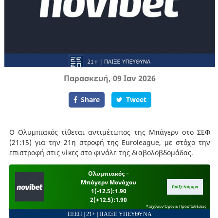
Παρασκευή, 09 Ιαν 2026
Share
Tweet
Ο Ολυμπιακός τίθεται αντιμέτωπος της Μπάγερν στο ΣΕΦ
(21:15) για την 21η στροφή της Euroleague, με στόχο την
επιστροφή στις νίκες στο φινάλε της διαβολοβδομάδας.
Ολυμπιακός –
Μπάγερν Μονάχου
Παίξε Νόμιμα
1(-12.5):1.90
2(+12.5):1.90
*Ισχύουν Όροι & Προϋποθέσεις
ΕΕΕΠ | 21+ | ΠΑΙΞΕ ΥΠΕΥΘΥΝΑ