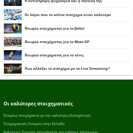
Η αντίστροφη ψυχολογία και η τακτική της
Οι λόγοι που το online στοίχημα είναι καλύτερο
Θεωρία στοιχήματος για το βόλεϊ
Θεωρία στοιχήματος για το Moto GP
Θεωρία στοιχήματος για το τένις
Πως αλλάζει το στοίχημα με το Live Streaming*
Οι καλύτερες στοιχηματικές
Εταιρίες στοιχήματος με την καλύτερη εξυπηρέτηση
Στοιχηματικές Εταιρίες στην Ελλάδα
Καλύτερες Εταιρίες στοιχήματος για τρόπους πληρωμών