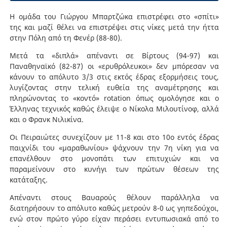
Η ομάδα του Γιώργου Μπαρτζώκα επιστρέφει στο «σπίτι»
της και μαζί θέλει να επιστρέψει στις νίκες μετά την ήττα
στην Πόλη από τη Φενέρ (88-80).
Μετά τα «διπλά» απέναντι σε Βίρτους (94-97) και
Παναθηναϊκό (82-87) οι «ερυθρόλευκοι» δεν μπόρεσαν να
κάνουν το απόλυτο 3/3 στις εκτός έδρας εξορμήσεις τους,
λυγίζοντας στην τελική ευθεία της αναμέτρησης και
πληρώνοντας το «κοντό» rotation όπως ομολόγησε και ο
Έλληνας τεχνικός καθώς έλειψε ο Νίκολα Μιλουτίνοφ, αλλά
και ο Φρανκ Νιλικίνα.
Οι Πειραιώτες συνεχίζουν με 11-8 και στο 10ο εντός έδρας
παιχνίδι του «μαραθωνίου» ψάχνουν την 7η νίκη για να
επανέλθουν στο μονοπάτι των επιτυχιών και να
παραμείνουν στο κυνήγι των πρώτων θέσεων της
κατάταξης.
Απέναντι στους Βαυαρούς θέλουν παράλληλα να
διατηρήσουν το απόλυτο καθώς μετρούν 8-0 ως γηπεδούχοι,
ενώ στον πρώτο γύρο είχαν περάσει εντυπωσιακά από το