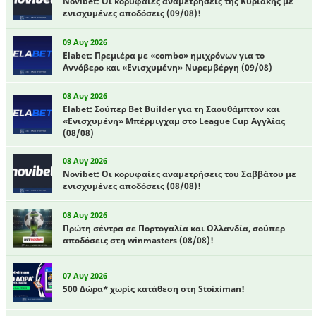
Novibet: Oι κορυφαίες αναμετρήσεις της Κυριακής με
ενισχυμένες αποδόσεις (09/08)!
09 Αυγ 2026
Elabet: Πρεμιέρα με «combo» ημιχρόνων για το
Αννόβερο και «Ενισχυμένη» Νυρεμβέργη (09/08)
08 Αυγ 2026
Elabet: Σούπερ Bet Builder για τη Σαουθάμπτον και
«Ενισχυμένη» Μπέρμιγχαμ στο League Cup Αγγλίας
(08/08)
08 Αυγ 2026
Novibet: Oι κορυφαίες αναμετρήσεις του Σαββάτου με
ενισχυμένες αποδόσεις (08/08)!
08 Αυγ 2026
Πρώτη σέντρα σε Πορτογαλία και Ολλανδία, σούπερ
αποδόσεις στη winmasters (08/08)!
07 Αυγ 2026
500 Δώρα* χωρίς κατάθεση στη Stoiximan!