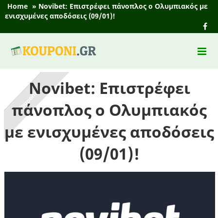
Home
»
Novibet: Επιστρέφει πάνοπλος ο Ολυμπιακός με
ενισχυμένες αποδόσεις (09/01)!
Novibet: Επιστρέφει
πάνοπλος ο Ολυμπιακός
με ενισχυμένες αποδόσεις
(09/01)!