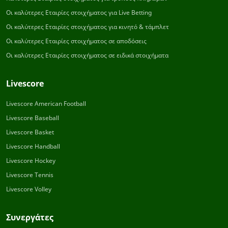
Οι καλύτερες Εταιρίες στοιχήματος για Live Betting
Οι καλύτερες Εταιρίες στοιχήματος για κινητό & τάμπλετ
Οι καλύτερες Εταιρίες στοιχήματος σε αποδόσεις
Οι καλύτερες Εταιρίες στοιχήματος σε ειδικά στοιχήματα
Livescore
Livescore American Football
Livescore Baseball
Livescore Basket
Livescore Handball
Livescore Hockey
Livescore Tennis
Livescore Volley
Συνεργάτες