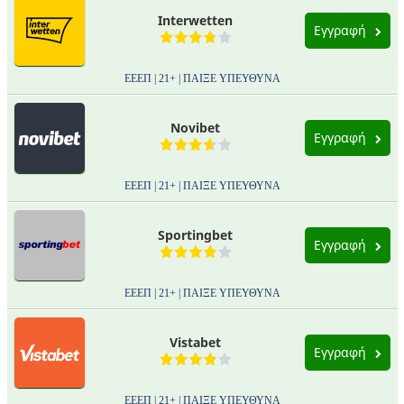
Interwetten
Εγγραφή
ΕΕΕΠ | 21+ | ΠΑΙΞΕ ΥΠΕΥΘΥΝΑ
Novibet
Εγγραφή
ΕΕΕΠ | 21+ | ΠΑΙΞΕ ΥΠΕΥΘΥΝΑ
Sportingbet
Εγγραφή
ΕΕΕΠ | 21+ | ΠΑΙΞΕ ΥΠΕΥΘΥΝΑ
Vistabet
Εγγραφή
ΕΕΕΠ | 21+ | ΠΑΙΞΕ ΥΠΕΥΘΥΝΑ