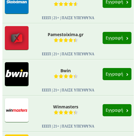
Εγγραφή
ΕΕΕΠ | 21+ | ΠΑΙΞΕ ΥΠΕΥΘΥΝΑ
Pamestoixima.gr
Εγγραφή
ΕΕΕΠ | 21+ | ΠΑΙΞΕ ΥΠΕΥΘΥΝΑ
Bwin
Εγγραφή
ΕΕΕΠ | 21+ | ΠΑΙΞΕ ΥΠΕΥΘΥΝΑ
Winmasters
Εγγραφή
ΕΕΕΠ | 21+ | ΠΑΙΞΕ ΥΠΕΥΘΥΝΑ