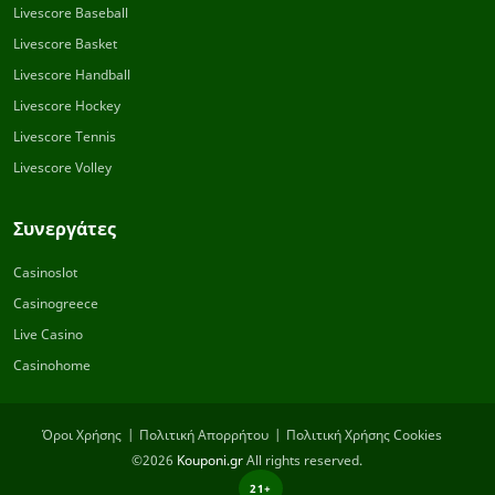
Livescore Baseball
Livescore Basket
Livescore Handball
Livescore Hockey
Livescore Tennis
Livescore Volley
Συνεργάτες
Casinoslot
Casinogreece
Live Casino
Casinohome
Όροι Χρήσης
Πολιτική Απορρήτου
Πολιτική Χρήσης Cookies
©2026
Kouponi.gr
All rights reserved.
21+