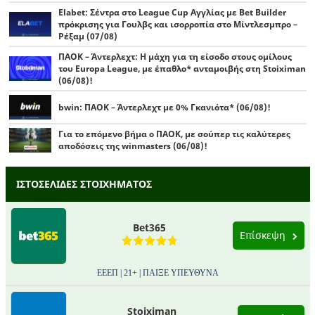
Elabet: Σέντρα στο League Cup Αγγλίας με Bet Builder
πρόκρισης για Γουλβς και ισορροπία στο Μίντλεσμπρο –
Ρέξαμ (07/08)
ΠΑΟΚ – Άντερλεχτ: Η μάχη για τη είσοδο στους ομίλους
του Europa League, με έπαθλο* ανταμοιβής στη Stoiximan
(06/08)!
bwin: ΠΑΟΚ – Άντερλεχτ με 0% Γκανιότα* (06/08)!
Για το επόμενο βήμα ο ΠΑΟΚ, με σούπερ τις καλύτερες
αποδόσεις της winmasters (06/08)!
ΙΣΤΟΣΕΛΙΔΕΣ ΣΤΟΙΧΗΜΑΤΟΣ
Bet365
Επίσκεψη
ΕΕΕΠ | 21+ | ΠΑΙΞΕ ΥΠΕΥΘΥΝΑ
Stoiximan