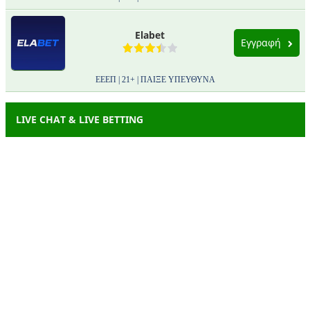
Elabet
Εγγραφή
ΕΕΕΠ | 21+ | ΠΑΙΞΕ ΥΠΕΥΘΥΝΑ
LIVE CHAT & LIVE BETTING