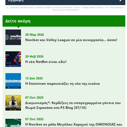
21+ | ΑΡΜΟΔΙΟΣ ΡΥΘΜΙΣΤΗΣ ΕΕΕΠ | ΚΙΝΔΥΝΟΣ ΕΘΙΣΜΟΥ & ΑΠΩΛΕΙΑΣ ΠΕΡΙΟΥΣΙΑΣ | ΕΟΠΑΕ – ΓΡΑΜΜΗ ΣΥΜΒΟΥΛΕΥΤΙΚΗΣ: 1114 | ΠΑΙΞΕ ΥΠΕΥΘΥΝΑ |
*Ισχύουν Όροι & Προϋποθέσεις
Δείτε ακόμη
28 Μαρ 2026
Novibet και Volley League σε μία συνεργασία… άσσο!
20 Φεβ 2026
Η νέα NetBet είναι εδώ!
12 Δεκ 2025
Η Stoiximan παρουσιάζει τη νέα της εικόνα
07 Οκτ 2025
Διαγωνισμός*: Κερδίζεις τα υπογεγραμμένα γάντια του
Θωμά Στρακόσα στο PS Blog (07/10)
07 Οκτ 2025
Η Novibet σε ρόλο Μεγάλου Χορηγού της ΟΜΟΝΟΙΑΣ και