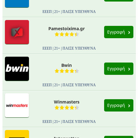
ΕΕΕΠ | 21+ | ΠΑΙΞΕ ΥΠΕΥΘΥΝΑ
Pamestoixima.gr
Εγγραφή
ΕΕΕΠ | 21+ | ΠΑΙΞΕ ΥΠΕΥΘΥΝΑ
Bwin
Εγγραφή
ΕΕΕΠ | 21+ | ΠΑΙΞΕ ΥΠΕΥΘΥΝΑ
Winmasters
Εγγραφή
ΕΕΕΠ | 21+ | ΠΑΙΞΕ ΥΠΕΥΘΥΝΑ