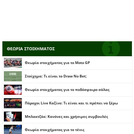
ΘΕΩΡΙΑ ΣΤΟΙΧΗΜΑΤΟΣ
Θεωρία στοιχήματος για το Moto GP
Στοίχημα: Τι είναι το Draw No Bet;
Θεωρία στοιχήματος για το ποδόσφαιρο σάλας
Πάροχοι Live Καζίνο: Τι είναι και τι πρέπει να ξέρω
Μπλακτζάκ: Κανόνες και χρήσιμες συμβουλές
Θεωρία στοιχήματος για το τένις