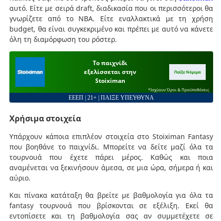
αυτό. Είτε με σειρά draft, διαδικασία που οι περισσότεροι θα
γνωρίζετε από το ΝΒΑ. Είτε εναλλακτικά με τη χρήση
budget, θα είναι συγκεκριμένο και πρέπει με αυτό να κάνετε
όλη τη διαμόρφωση του ρόστερ.
Το παιχνίδι
εξελίσσεται στην
Παίξε Νόμιμα
Stoiximan
*Ισχύουν Όροι & Προϋποθέσεις
ΕΕΕΠ | 21+ | ΠΑΙΞΕ ΥΠΕΥΘΥΝΑ
Χρήσιμα στοιχεία
Υπάρχουν κάποια επιπλέον στοιχεία στο Stoiximan Fantasy
που βοηθάνε το παιχνίδι. Μπορείτε να δείτε μαζί όλα τα
τουρνουά που έχετε πάρει μέρος. Καθώς και ποια
αναμένεται να ξεκινήσουν άμεσα, σε μια ώρα, σήμερα ή και
αύριο.
Και πίνακα κατάταξη θα βρείτε με βαθμολογία για όλα τα
fantasy τουρνουά που βρίσκονται σε εξέλιξη. Εκεί θα
εντοπίσετε και τη βαθμολογία σας αν συμμετέχετε σε