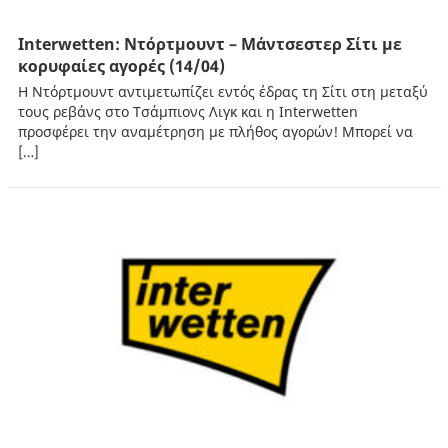
Interwetten: Ντόρτμουντ – Μάντσεστερ Σίτι με
κορυφαίες αγορές (14/04)
H Ντόρτμουντ αντιμετωπίζει εντός έδρας τη Σίτι στη μεταξύ
τους ρεβάνς στο Τσάμπιονς Λιγκ και η Interwetten
προσφέρει την αναμέτρηση με πλήθος αγορών! Μπορεί να
[…]