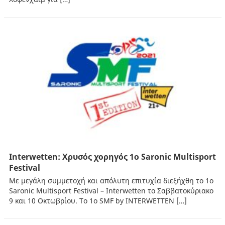
Interwetten: Χρυσός χορηγός 1ο Saronic Multisport
Festival
Με μεγάλη συμμετοχή και απόλυτη επιτυχία διεξήχθη το 1ο
Saronic Multisport Festival – Interwetten το Σαββατοκύριακο
9 και 10 Οκτωβρίου. Το 1ο SMF by INTERWETTEN […]