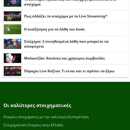
στοίχημα
Πως αλλάζει το στοίχημα με το Live Streaming*
Η αναζήτηση για τα λάθη του book
Στοίχημα: 3 συνηθισμένα λάθη που μπορείτε να
αποφύγετε
Μπλακτζάκ: Κανόνες και χρήσιμες συμβουλές
Πάροχοι Live Καζίνο: Τι είναι και τι πρέπει να ξέρω
Οι καλύτερες στοιχηματικές
Εταιρίες στοιχήματος με την καλύτερη εξυπηρέτηση
Στοιχηματικές Εταιρίες στην Ελλάδα