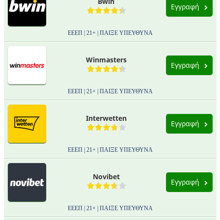
Bwin
Εγγραφή
ΕΕΕΠ | 21+ | ΠΑΙΞΕ ΥΠΕΥΘΥΝΑ
Winmasters
Εγγραφή
ΕΕΕΠ | 21+ | ΠΑΙΞΕ ΥΠΕΥΘΥΝΑ
Interwetten
Εγγραφή
ΕΕΕΠ | 21+ | ΠΑΙΞΕ ΥΠΕΥΘΥΝΑ
Novibet
Εγγραφή
ΕΕΕΠ | 21+ | ΠΑΙΞΕ ΥΠΕΥΘΥΝΑ