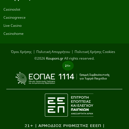
Casinoslot
Casinogreece
Live Casino
Casinohome
Όροι Χρήσης
Πολιτική Απορρήτου
Πολιτική Χρήσης Cookies
©2026
Kouponi.gr
All rights reserved.
21+