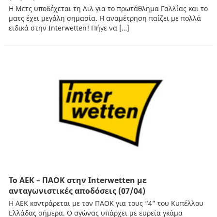
Η Μετς υποδέχεται τη Λιλ για το πρωτάθλημα Γαλλίας και το
ματς έχει μεγάλη σημασία. Η αναμέτρηση παίζει με πολλά
ειδικά στην Interwetten! Πήγε να […]
Το ΑΕΚ – ΠΑΟΚ στην Interwetten με
ανταγωνιστικές αποδόσεις (07/04)
Η ΑΕΚ κοντράρεται με τον ΠΑΟΚ για τους “4” του Κυπέλλου
Ελλάδας σήμερα. Ο αγώνας υπάρχει με ευρεία γκάμα