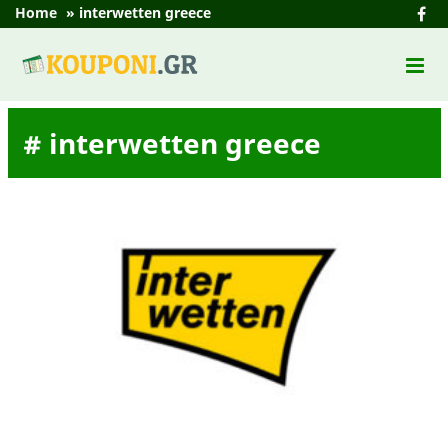
Home
»
interwetten greece
# interwetten greece